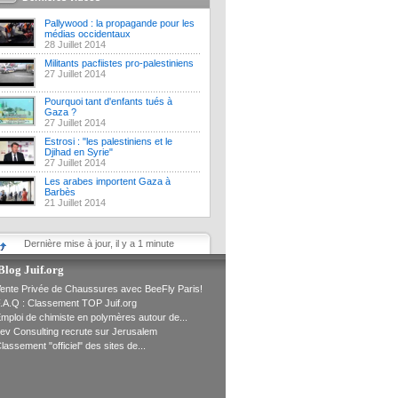
Pallywood : la propagande pour les
médias occidentaux
28 Juillet 2014
Militants pacfiistes pro-palestiniens
27 Juillet 2014
Pourquoi tant d'enfants tués à
Gaza ?
27 Juillet 2014
Estrosi : "les palestiniens et le
Djihad en Syrie"
27 Juillet 2014
Les arabes importent Gaza à
Barbès
21 Juillet 2014
Dernière mise à jour, il y a 1 minute
Blog Juif.org
ente Privée de Chaussures avec BeeFly Paris!
.A.Q : Classement TOP Juif.org
mploi de chimiste en polymères autour de...
ev Consulting recrute sur Jerusalem
lassement "officiel" des sites de...