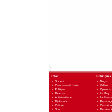
Infos
Rubriques
Société
Blogs
Communauté Juive
Vidéos
Politique
Opinions
Défense
Le Mag
Antisémitisme
La Person
Diplomatie
Reportag
Culture
Caricatur
Sport
Derniers