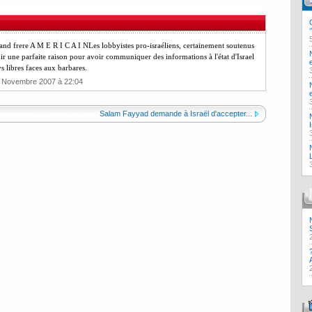
rand frere A M E R I C A I NLes lobbyistes pro-israéliens, certainement soutenus
ir une parfaite raison pour avoir communiquer des informations à l'état d'Israel
s libres faces aux barbares.
3 Novembre 2007 à 22:04
Salam Fayyad demande à Israël d'accepter...