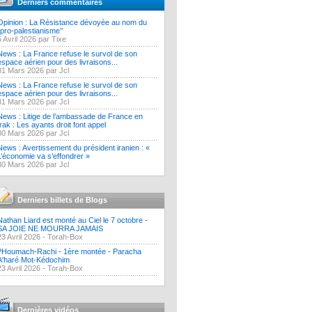
Derniers commentaires
Opinion : La Résistance dévoyée au nom du
‘’pro-palestianisme’’
5 Avril 2026 par Tixe
News : La France refuse le survol de son
espace aérien pour des livraisons...
31 Mars 2026 par Jcl
News : La France refuse le survol de son
espace aérien pour des livraisons...
31 Mars 2026 par Jcl
News : Litige de l’ambassade de France en
Irak : Les ayants droit font appel
30 Mars 2026 par Jcl
News : Avertissement du président iranien : «
L’économie va s’effondrer »
30 Mars 2026 par Jcl
Derniers billets de Blogs
Nathan Liard est monté au Ciel le 7 octobre -
SA JOIE NE MOURRA JAMAIS
23 Avril 2026 -
Torah-Box
?Houmach-Rachi - 1ère montée - Paracha
A'haré Mot-Kédochim
23 Avril 2026 -
Torah-Box
Dernières vidéos