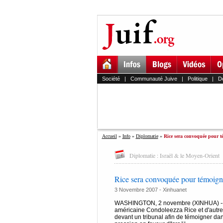
Société
|
Communauté Juive
|
Politique
|
D
Accueil
»
Info
»
Diplomatie
»
Rice sera convoquée pour t
Diplomatie : Israël & le Moyen-Orient
Rice sera convoquée pour témoigne
3 Novembre 2007 -
Xinhuanet
WASHINGTON, 2 novembre (XINHUA) -- Un 
américaine Condoleezza Rice et d'autr
devant un tribunal afin de témoigner d