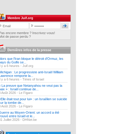
Membre Juif.org
Pas encore membre ? Inscrivez-vous!
Mot de passe perdu ?
Dernières infos de la presse
Alors que l'Iran bloque le détroit d'Ormuz, les
pays du Golfe se...
Il y a 6 heures -
Juif.org
Michigan : Le progressiste anti-Israël William
Lawrence remporte la...
Il y a 6 heures -
Times of Israel
« La preuve que Netanyahou ne veut pas la
paix » : Israël continue de...
3 Août 2026 -
Le Figaro
«Elle était tout pour lui» : un Israélien se suicide
sur la tombe de...
3 Août 2026 -
Le Figaro
Guerre au Moyen-Orient: un accord a été
trouvé entre Israël et le...
31 Juillet 2026 -
DHNet.be