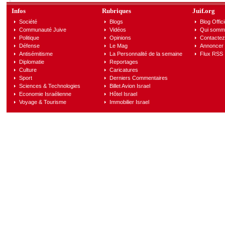
Infos
Rubriques
Juif.org
Société
Blogs
Blog Offici
Communauté Juive
Vidéos
Qui somm
Politique
Opinions
Contactez
Défense
Le Mag
Annoncer s
Antisémitisme
La Personnalité de la semaine
Flux RSS
Diplomatie
Reportages
Culture
Caricatures
Sport
Derniers Commentaires
Sciences & Technologies
Billet Avion Israel
Economie Israélienne
Hôtel Israel
Voyage & Tourisme
Immobilier Israel