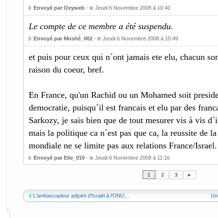
Envoyé par Oxyweb
- le Jeudi 6 Novembre 2008 à 10:40
Le compte de ce membre a été suspendu.
Envoyé par Moshé_002
- le Jeudi 6 Novembre 2008 à 10:49
et puis pour ceux qui n´ont jamais ete elu, chacun son
raison du coeur, bref.
En France, qu'un Rachid ou un Mohamed soit president
democratie, puisqu´il est francais et elu par des franca
Sarkozy, je sais bien que de tout mesurer vis à vis d´is
mais la politique ca n´est pas que ca, la reussite de l
mondiale ne se limite pas aux relations France/Israel.
Envoyé par Elie_010
- le Jeudi 6 Novembre 2008 à 11:16
1
2
3
►
L'ambassadeur adjoint d'Israël à l'ONU,...
Uni