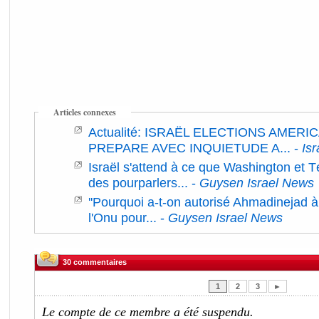
Articles connexes
Actualité: ISRAËL ELECTIONS AMERIC
PREPARE AVEC INQUIETUDE A...
-
Isr
Israël s'attend à ce que Washington et T
des pourparlers...
-
Guysen Israel News
''Pourquoi a-t-on autorisé Ahmadinejad à u
l'Onu pour...
-
Guysen Israel News
30 commentaires
1
2
3
►
Le compte de ce membre a été suspendu.