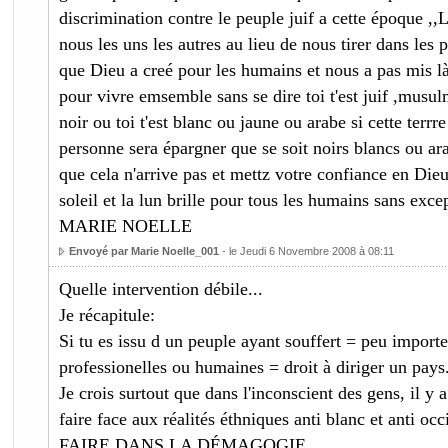
discrimination contre le peuple juif a cette époque ,
nous les uns les autres au lieu de nous tirer dans les p
que Dieu a creé pour les humains et nous a pas mis l
pour vivre emsemble sans se dire toi t'est juif ,musulm
noir ou toi t'est blanc ou jaune ou arabe si cette terr
personne sera épargner que se soit noirs blancs ou ar
que cela n'arrive pas et mettz votre confiance en Dieu 
soleil et la lun brille pour tous les humains sans exc
MARIE NOELLE
Envoyé par Marie Noelle_001
- le Jeudi 6 Novembre 2008 à 08:11
Quelle intervention débile...
Je récapitule:
Si tu es issu d un peuple ayant souffert = peu importe
professionelles ou humaines = droit à diriger un pays
Je crois surtout que dans l'inconscient des gens, il 
faire face aux réalités éthniques anti blanc et anti occ
FAIRE DANS LA DÉMAGOGIE.