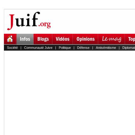
Société
|
Communauté Juive
|
Politique
|
Défense
|
Antisémitisme
|
Diplomat