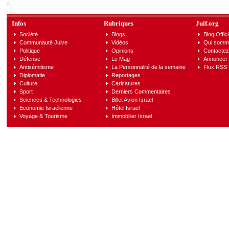
Infos
Rubriques
Juif.org
Société
Blogs
Blog Offici
Communauté Juive
Vidéos
Qui somm
Politique
Opinions
Contactez
Défense
Le Mag
Annoncer s
Antisémitisme
La Personnalité de la semaine
Flux RSS
Diplomatie
Reportages
Culture
Caricatures
Sport
Derniers Commentaires
Sciences & Technologies
Billet Avion Israel
Economie Israélienne
Hôtel Israel
Voyage & Tourisme
Immobilier Israel