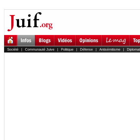
Société
|
Communauté Juive
|
Politique
|
Défense
|
Antisémitisme
|
Diplomat