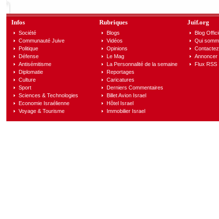
Infos
Rubriques
Juif.org
Société
Blogs
Blog Offici
Communauté Juive
Vidéos
Qui somm
Politique
Opinions
Contactez
Défense
Le Mag
Annoncer s
Antisémitisme
La Personnalité de la semaine
Flux RSS
Diplomatie
Reportages
Culture
Caricatures
Sport
Derniers Commentaires
Sciences & Technologies
Billet Avion Israel
Economie Israélienne
Hôtel Israel
Voyage & Tourisme
Immobilier Israel