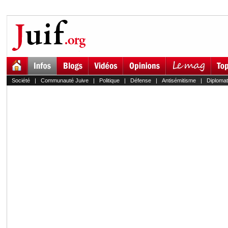
Société
|
Communauté Juive
|
Politique
|
Défense
|
Antisémitisme
|
Diplomat