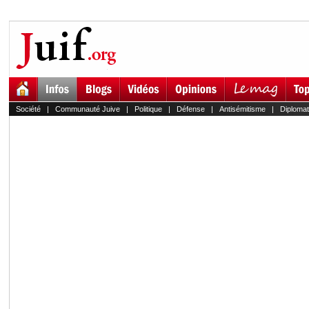
Société
|
Communauté Juive
|
Politique
|
Défense
|
Antisémitisme
|
Diplomat