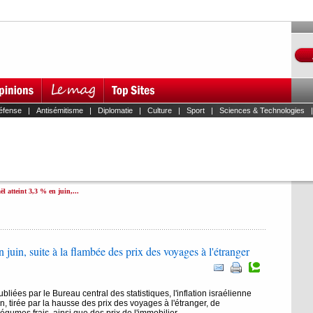
éfense
|
Antisémitisme
|
Diplomatie
|
Culture
|
Sport
|
Sciences & Technologies
ël atteint 3,3 % en juin,...
en juin, suite à la flambée des prix des voyages à l'étranger
liées par le Bureau central des statistiques, l'inflation israélienne
in, tirée par la hausse des prix des voyages à l'étranger, de