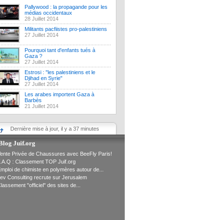
Pallywood : la propagande pour les
médias occidentaux
28 Juillet 2014
Militants pacfiistes pro-palestiniens
27 Juillet 2014
Pourquoi tant d'enfants tués à
Gaza ?
27 Juillet 2014
Estrosi : "les palestiniens et le
Djihad en Syrie"
27 Juillet 2014
Les arabes importent Gaza à
Barbès
21 Juillet 2014
Dernière mise à jour, il y a 37 minutes
Blog Juif.org
ente Privée de Chaussures avec BeeFly Paris!
.A.Q : Classement TOP Juif.org
mploi de chimiste en polymères autour de...
ev Consulting recrute sur Jerusalem
lassement "officiel" des sites de...