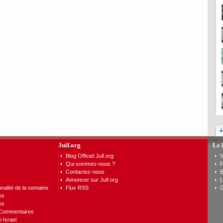
Juif.org
Le 
Blog Officiel Juif.org
V
Qui sommes-nous ?
F
Contactez-nous
E
Annoncer sur Juif.org
L
nalité de la semaine
Flux RSS
C
es
es
 Commentaires
n Israel