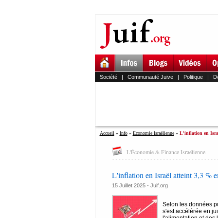
Société
|
Communauté Juive
|
Politique
|
D
Accueil
»
Info
»
Economie Israélienne
»
L'inflation en Isra
L'Économie & Finance Israélienne
L'inflation en Israël atteint 3,3 % 
15 Juillet 2025 - Juif.org
Selon les données pub
s'est accélérée en ju