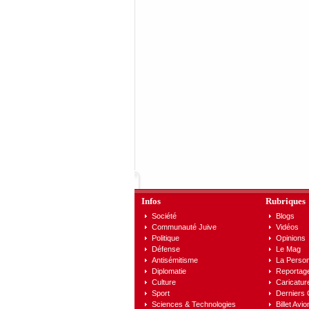
Infos
Rubriques
Société
Blogs
Communauté Juive
Vidéos
Politique
Opinions
Défense
Le Mag
Antisémitisme
La Person
Diplomatie
Reportag
Culture
Caricatur
Sport
Derniers
Sciences & Technologies
Billet Avio