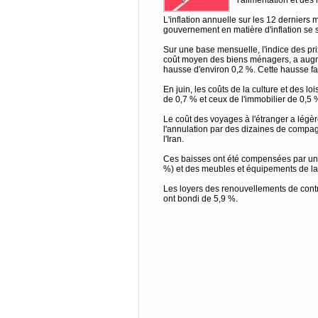
l'alimentation et des 
L'inflation annuelle sur les 12 derniers 
gouvernement en matière d'inflation se s
Sur une base mensuelle, l'indice des pri
coût moyen des biens ménagers, a augmen
hausse d'environ 0,2 %. Cette hausse fa
En juin, les coûts de la culture et des l
de 0,7 % et ceux de l'immobilier de 0,5 
Le coût des voyages à l'étranger a légèr
l'annulation par des dizaines de compag
l'Iran.
Ces baisses ont été compensées par une b
%) et des meubles et équipements de la
Les loyers des renouvellements de contr
ont bondi de 5,9 %.