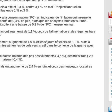
légumes frais, ainsi que des prix de l'immobilier.
mois a atteint 3,3 %, contre 3,1 % en mai. L'objectif annuel du
itue entre 1 % et 3 %.
x à la consommation (IPC), un indicateur de l'inflation qui mesure le
té de 0,3 % en juin, alors que les analystes tablaient sur une
it suite à une baisse de 0,3 % de l'IPC mensuel en mai.
·
·
oisirs ont augmenté de 1,1 %, ceux de l'alimentation et des légumes frais
%.
ement augmenté de 4,5 % et les séjours hôteliers de 8,1 %, suite à
nies aériennes de vols vers Israël dans le contexte de la guerre avec
aisse notable des prix des vêtements (-4,5 %), des fruits frais (-2,5
 maison (-0,4 %).
ats ont augmenté de 2,4 % en juin, et ceux des nouveaux locataires