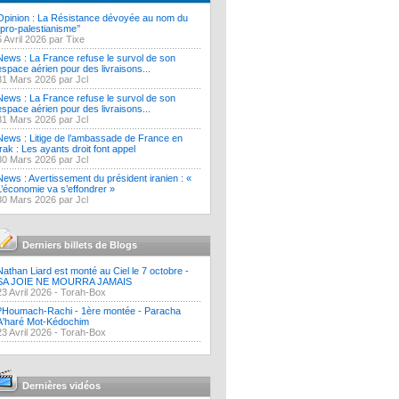
Opinion : La Résistance dévoyée au nom du
‘’pro-palestianisme’’
5 Avril 2026 par Tixe
News : La France refuse le survol de son
espace aérien pour des livraisons...
31 Mars 2026 par Jcl
News : La France refuse le survol de son
espace aérien pour des livraisons...
31 Mars 2026 par Jcl
News : Litige de l’ambassade de France en
Irak : Les ayants droit font appel
30 Mars 2026 par Jcl
News : Avertissement du président iranien : «
L’économie va s’effondrer »
30 Mars 2026 par Jcl
Derniers billets de Blogs
Nathan Liard est monté au Ciel le 7 octobre -
SA JOIE NE MOURRA JAMAIS
23 Avril 2026 -
Torah-Box
?Houmach-Rachi - 1ère montée - Paracha
A'haré Mot-Kédochim
23 Avril 2026 -
Torah-Box
Dernières vidéos