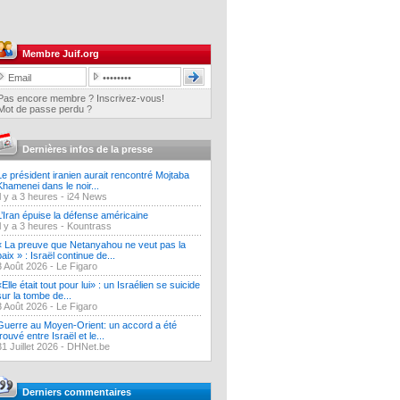
Membre Juif.org
Pas encore membre ? Inscrivez-vous!
Mot de passe perdu ?
Dernières infos de la presse
Le président iranien aurait rencontré Mojtaba
Khamenei dans le noir...
Il y a 3 heures -
i24 News
L’Iran épuise la défense américaine
Il y a 3 heures -
Kountrass
« La preuve que Netanyahou ne veut pas la
paix » : Israël continue de...
3 Août 2026 -
Le Figaro
«Elle était tout pour lui» : un Israélien se suicide
sur la tombe de...
3 Août 2026 -
Le Figaro
Guerre au Moyen-Orient: un accord a été
trouvé entre Israël et le...
31 Juillet 2026 -
DHNet.be
Derniers commentaires