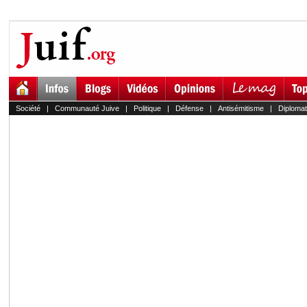
Société
|
Communauté Juive
|
Politique
|
Défense
|
Antisémitisme
|
Diplomat