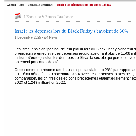
Accueil
»
Info
»
Economie Israélienne
»
Israël : les dépenses lors du Black Friday...
L'Économie & Finance Israélienne
Israël : les dépenses lors du Black Friday s'envolent de 30%
1 Décembre 2025 -
i24 News
Les Israéliens n'ont pas boudé leur plaisir lors du Black Friday. Vendredi 
promotions a enregistré des dépenses record atteignant plus de 1,508 mil
millions d'euros), selon les données de Shva, la société qui gère et déve
paiement par cartes de crédit.
Cette somme représente une hausse spectaculaire de 28% par rapport au 
qui s'était déroulé le 29 novembre 2024 avec des dépenses totales de 1,179
comparaison, les chiffres des éditions précédentes étaient également nette
2023 et 1,248 milliard en 2022.