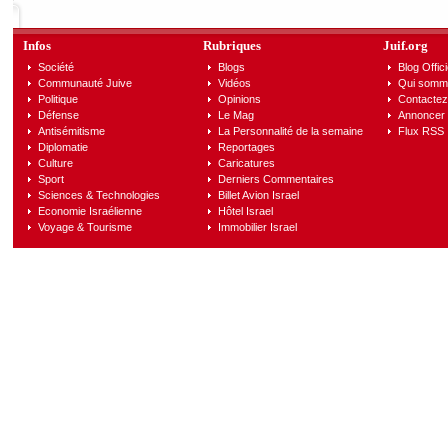
Infos
Rubriques
Juif.org
Société
Blogs
Blog Offici
Communauté Juive
Vidéos
Qui somm
Politique
Opinions
Contactez
Défense
Le Mag
Annoncer s
Antisémitisme
La Personnalité de la semaine
Flux RSS
Diplomatie
Reportages
Culture
Caricatures
Sport
Derniers Commentaires
Sciences & Technologies
Billet Avion Israel
Economie Israélienne
Hôtel Israel
Voyage & Tourisme
Immobilier Israel