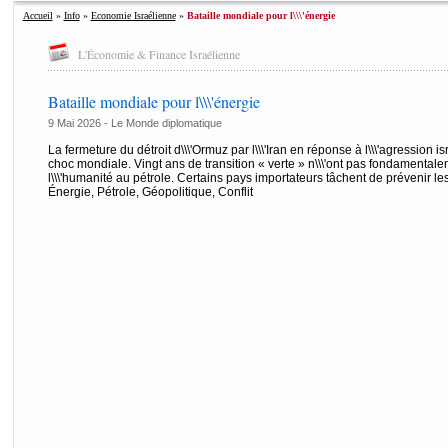
Accueil
»
Info
»
Economie Israélienne
»
Bataille mondiale pour l\\\'énergie
L'Économie & Finance Israélienne
Bataille mondiale pour l\\\'énergie
9 Mai 2026 -
Le Monde diplomatique
La fermeture du détroit d\\\'Ormuz par l\\\'Iran en réponse à l\\\'agression
choc mondiale. Vingt ans de transition « verte » n\\\'ont pas fondament
l\\\'humanité au pétrole. Certains pays importateurs tâchent de prévenir le
Énergie, Pétrole, Géopolitique, Conflit