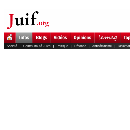
Société
|
Communauté Juive
|
Politique
|
Défense
|
Antisémitisme
|
Diplomat