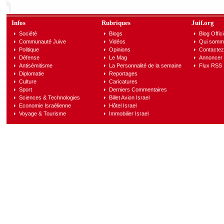
Infos
Rubriques
Juif.org
Société
Blogs
Blog Offici
Communauté Juive
Vidéos
Qui somm
Politique
Opinions
Contactez
Défense
Le Mag
Annoncer s
Antisémitisme
La Personnalité de la semaine
Flux RSS
Diplomatie
Reportages
Culture
Caricatures
Sport
Derniers Commentaires
Sciences & Technologies
Billet Avion Israel
Economie Israélienne
Hôtel Israel
Voyage & Tourisme
Immobilier Israel