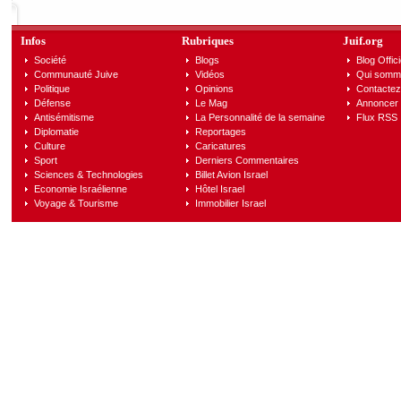
Infos
Rubriques
Juif.org
Société
Blogs
Blog Offici
Communauté Juive
Vidéos
Qui somm
Politique
Opinions
Contactez
Défense
Le Mag
Annoncer s
Antisémitisme
La Personnalité de la semaine
Flux RSS
Diplomatie
Reportages
Culture
Caricatures
Sport
Derniers Commentaires
Sciences & Technologies
Billet Avion Israel
Economie Israélienne
Hôtel Israel
Voyage & Tourisme
Immobilier Israel