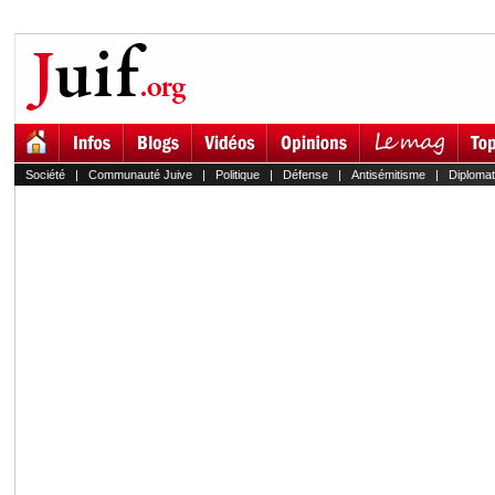
Société
|
Communauté Juive
|
Politique
|
Défense
|
Antisémitisme
|
Diplomat