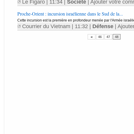
Le Figaro
| 11:34 |
Société
|
Ajouter votre com
Proche-Orient : incursion israélienne dans le Sud de la...
Cette incursion est la première en profondeur menée par l'Armée israél
Courrier du Vietnam
| 11:32 |
Défense
|
Ajoute
◄
46
47
48