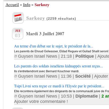
Accueil
»
Info
»
Sarkozy
Sarkozy
(2259 résultats)
JUI
Mardi 3 Juillet 2007
03
Au terme d'un débat sur le sujet, le président de la...
Les parents de Ehoud Golwasser, Eldad Reguev et Guilad Shalit seront reç
Guysen Israel News
| 21:18 |
Politique
|
Ajout
Les parents des soldats israéliens kidnappés seront reçus...
Ils s'entretiendront avec Bernard Kouchner mardi.
Guysen Israel News
| 11:36 |
Société
|
Ajouter
Tsipi Livni sera reçue ce mardi à l'Elysée par le président...
Elle recontrera également des dirigeants de la communauté juive de Fr
Guysen Israel News
| 10:53 |
Diplomatie
|
2 ar
Ajouter votre commentaire !