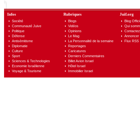
Infos
Rubriques
Juif.org
Société
Blogs
Blog Offici
Communauté Juive
Vidéos
Qui somm
Politique
Opinions
Contactez
Défense
Le Mag
Annoncer s
Antisémitisme
La Personnalité de la semaine
Flux RSS
Diplomatie
Reportages
Culture
Caricatures
Sport
Derniers Commentaires
Sciences & Technologies
Billet Avion Israel
Economie Israélienne
Hôtel Israel
Voyage & Tourisme
Immobilier Israel