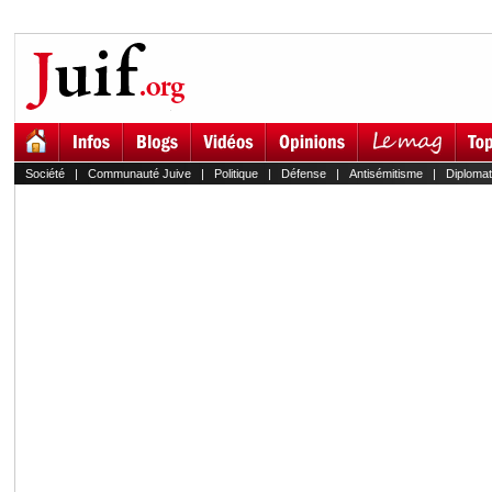
Société
|
Communauté Juive
|
Politique
|
Défense
|
Antisémitisme
|
Diplomat