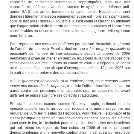
capacités de chiffrement informatique sophistiquées, ainsi que des
capacités de défense avancées, comme le système de défense anti-
aérien SA-6. Les armes iraniennes et syriennes du Hezbollah lui sont
données librement mais son équipement russe est «
pris sans permission,
sous le nez
[des Russes].» Toutefois, il s’est voulu rassurant en affirmant
que l’organisation chiite a perdu des ressources humaines et financières
considérables en raison de son implication dans la guerre civile syrienne
pour Téhéran.
Pour répondre aux menaces proférées par Hassan Nasrallah, le général
de l’armée de l’air Amir Eshel a déclaré que
« les progrès qualitatifs et
quantitatifs de l’armée de l’air israélienne depuis la guerre de 2006
permettent à Israël de mener en deux ou trois jours autant de frappes que
celles menées lors des 33 jours du conflit de 2006
». A l’époque, le conflit
avait commencé par une attaque d’envergure lancée le 12 juillet 2006 par
le parti chiite pour enlever des soldats israéliens.
«
Si la guerre est déclenchée (à la frontière) nord, nous devrons utiliser
toutes nos forces dès le départ
», a insisté l’officier israélien, mettant en
garde contre des pressions internationales pour un cessez-le-feu avant
qu’Israël ne puisse atteindre ses objectifs stratégiques.
En Israël, certains experts comme Ya’akov Lappin, estiment que la
menace actuelle justifie un éventuel recours à la guerre préventive qui
réduirait de 50% les missiles du Hezbollah. Pour l’heure, l’état-major et la
classe politique ne semblent pas convaincus par cette option. Mais à trop
jouer avec le feu, le Hezbollah pourrait s’attirer les foudres des Israéliens
qui ont retenu les leçons de leur échec en 2006 et qui se préparent
depuis longtemps à une nouvelle confrontation. Il est aussi du ressort de