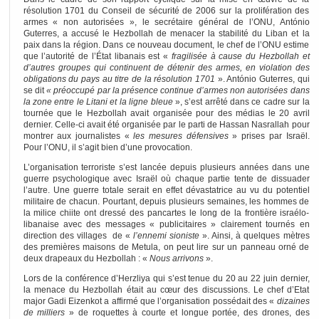
résolution 1701 du Conseil de sécurité de 2006 sur la prolifération des
armes « non autorisées », le secrétaire général de l’ONU, António
Guterres, a accusé le Hezbollah de menacer la stabilité du Liban et la
paix dans la région. Dans ce nouveau document, le chef de l’ONU estime
que l’autorité de l’État libanais est «
fragilisée à cause du Hezbollah et
d’autres groupes qui continuent de détenir des armes, en violation des
obligations du pays au titre de la résolution 1701
». António Guterres, qui
se dit
« préoccupé par la présence continue d’armes non autorisées dans
la zone entre le Litani et la ligne bleue
», s’est arrêté dans ce cadre sur la
tournée que le Hezbollah avait organisée pour des médias le 20 avril
dernier. Celle-ci avait été organisée par le parti de Hassan Nasrallah pour
montrer aux journalistes «
les mesures défensives
» prises par Israël.
Pour l’ONU, il s’agit bien d’une provocation.
L’organisation terroriste s’est lancée depuis plusieurs années dans une
guerre psychologique avec Israël où chaque partie tente de dissuader
l’autre. Une guerre totale serait en effet dévastatrice au vu du potentiel
militaire de chacun. Pourtant, depuis plusieurs semaines, les hommes de
la milice chiite ont dressé des pancartes le long de la frontière israélo-
libanaise avec des messages « publicitaires » clairement tournés en
direction des villages de «
l’ennemi sioniste
». Ainsi, à quelques mètres
des premières maisons de Metula, on peut lire sur un panneau orné de
deux drapeaux du Hezbollah : «
Nous arrivons
».
Lors de la conférence d’Herzliya qui s’est tenue du 20 au 22 juin dernier,
la menace du Hezbollah était au cœur des discussions. Le chef d’Etat
major Gadi Eizenkot a affirmé que l’organisation possédait des «
dizaines
de milliers
» de roquettes à courte et longue portée, des drones, des