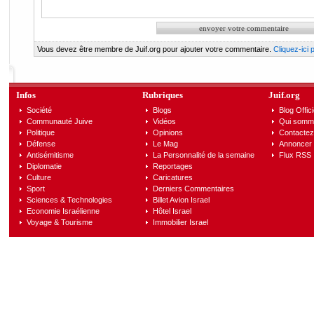
Vous devez être membre de Juif.org pour ajouter votre commentaire.
Cliquez-ici
Infos
Rubriques
Juif.org
Société
Blogs
Blog Offici
Communauté Juive
Vidéos
Qui somm
Politique
Opinions
Contactez
Défense
Le Mag
Annoncer s
Antisémitisme
La Personnalité de la semaine
Flux RSS
Diplomatie
Reportages
Culture
Caricatures
Sport
Derniers Commentaires
Sciences & Technologies
Billet Avion Israel
Economie Israélienne
Hôtel Israel
Voyage & Tourisme
Immobilier Israel