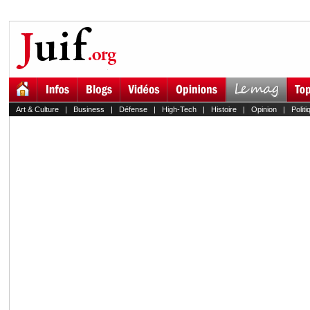
Art & Culture
|
Business
|
Défense
|
High-Tech
|
Histoire
|
Opinion
|
Politi