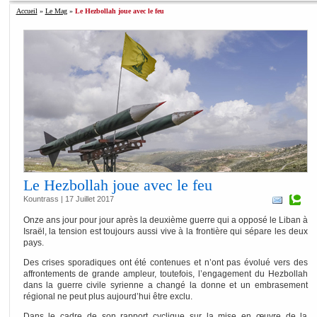
Accueil
»
Le Mag
»
Le Hezbollah joue avec le feu
Le Hezbollah joue avec le feu
Kountrass | 17 Juillet 2017
Onze ans jour pour jour après la deuxième guerre qui a opposé le Liban à
Israël, la tension est toujours aussi vive à la frontière qui sépare les deux
pays.
Des crises sporadiques ont été contenues et n’ont pas évolué vers des
affrontements de grande ampleur, toutefois, l’engagement du Hezbollah
dans la guerre civile syrienne a changé la donne et un embrasement
régional ne peut plus aujourd’hui être exclu.
Dans le cadre de son rapport cyclique sur la mise en œuvre de la