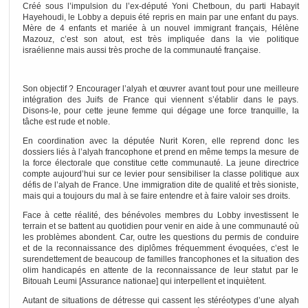
Créé sous l’impulsion du l’ex-député Yoni Chetboun, du parti Habayit
Hayehoudi, le Lobby a depuis été repris en main par une enfant du pays.
Mère de 4 enfants et mariée à un nouvel immigrant français, Hélène
Mazouz, c’est son atout, est très impliquée dans la vie politique
israélienne mais aussi très proche de la communauté française.
Son objectif ? Encourager l’alyah et œuvrer avant tout pour une meilleure
intégration des Juifs de France qui viennent s’établir dans le pays.
Disons-le, pour cette jeune femme qui dégage une force tranquille, la
tâche est rude et noble.
En coordination avec la députée Nurit Koren, elle reprend donc les
dossiers liés à l’alyah francophone et prend en même temps la mesure de
la force électorale que constitue cette communauté. La jeune directrice
compte aujourd’hui sur ce levier pour sensibiliser la classe politique aux
défis de l’alyah de France. Une immigration dite de qualité et très sioniste,
mais qui a toujours du mal à se faire entendre et à faire valoir ses droits.
Face à cette réalité, des bénévoles membres du Lobby investissent le
terrain et se battent au quotidien pour venir en aide à une communauté où
les problèmes abondent. Car, outre les questions du permis de conduire
et de la reconnaissance des diplômes fréquemment évoquées, c’est le
surendettement de beaucoup de familles francophones et la situation des
olim handicapés en attente de la reconnaissance de leur statut par le
Bitouah Leumi [Assurance nationae] qui interpellent et inquiètent.
Autant de situations de détresse qui cassent les stéréotypes d’une alyah