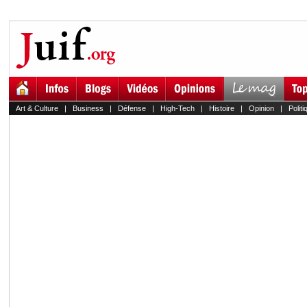
Art & Culture
|
Business
|
Défense
|
High-Tech
|
Histoire
|
Opinion
|
Politi