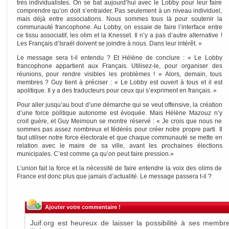
très individualistes. On se bat aujourd’hui avec le Lobby pour leur faire
comprendre qu’on doit s’entraider. Pas seulement à un niveau individuel,
mais déjà entre associations. Nous sommes tous là pour soutenir la
communauté francophone. Au Lobby, on essaie de faire l’interface entre
ce tissu associatif, les olim et la Knesset. Il n’y a pas d’autre alternative !
Les Français d’Israël doivent se joindre à nous. Dans leur intérêt. »
Le message sera t-il entendu ? Et Hélène de conclure : « Le Lobby
francophone appartient aux Français. Utilisez-le, pour organiser des
réunions, pour rendre visibles les problèmes ! » Alors, demain, tous
membres ? Guy tient à préciser : « Le Lobby est ouvert à tous et il est
apolitique. Il y a des traducteurs pour ceux qui s’expriment en français. »
Pour aller jusqu’au bout d’une démarche qui se veut offensive, la création
d’une force politique autonome est évoquée. Mais Hélène Mazouz n’y
croit guère, et Guy Meimoun se montre réservé : « Je crois que nous ne
sommes pas assez nombreux et fédérés pour créer notre propre parti. Il
faut utiliser notre force électorale et que chaque communauté se mette en
relation avec le maire de sa ville, avant les prochaines élections
municipales. C’est comme ça qu’on peut faire pression.»
L’union fait la force et la nécessité de faire entendre la voix des olims de
France est donc plus que jamais d’actualité. Le message passera t-il ?
Ajouter votre commentaire !