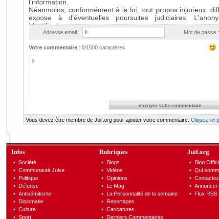
Adresse email :
Mot de passe :
Votre commentaire
:
0
/1500 caractères
Vous devez être membre de Juif.org pour ajouter votre commentaire.
Cliquez-ici
Infos
Rubriques
Juif.org
Société
Blogs
Blog Offici
Communauté Juive
Vidéos
Qui somm
Politique
Opinions
Contactez
Défense
Le Mag
Annoncer s
Antisémitisme
La Personnalité de la semaine
Flux RSS
Diplomatie
Reportages
Culture
Caricatures
Sport
Derniers Commentaires