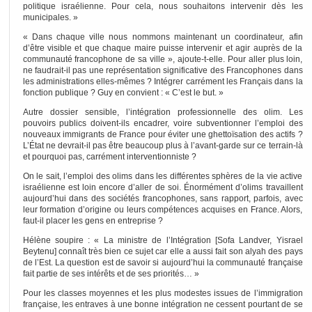
politique israélienne. Pour cela, nous souhaitons intervenir dès les
municipales. »
« Dans chaque ville nous nommons maintenant un coordinateur, afin
d’être visible et que chaque maire puisse intervenir et agir auprès de la
communauté francophone de sa ville », ajoute-t-elle. Pour aller plus loin,
ne faudrait-il pas une représentation significative des Francophones dans
les administrations elles-mêmes ? Intégrer carrément les Français dans la
fonction publique ? Guy en convient : « C’est le but. »
Autre dossier sensible, l’intégration professionnelle des olim. Les
pouvoirs publics doivent-ils encadrer, voire subventionner l’emploi des
nouveaux immigrants de France pour éviter une ghettoïsation des actifs ?
L’État ne devrait-il pas être beaucoup plus à l’avant-garde sur ce terrain-là
et pourquoi pas, carrément interventionniste ?
On le sait, l’emploi des olims dans les différentes sphères de la vie active
israélienne est loin encore d’aller de soi. Énormément d’olims travaillent
aujourd’hui dans des sociétés francophones, sans rapport, parfois, avec
leur formation d’origine ou leurs compétences acquises en France. Alors,
faut-il placer les gens en entreprise ?
Hélène soupire : « La ministre de l’Intégration [Sofa Landver, Yisrael
Beytenu] connaît très bien ce sujet car elle a aussi fait son alyah des pays
de l’Est. La question est de savoir si aujourd’hui la communauté française
fait partie de ses intérêts et de ses priorités… »
Pour les classes moyennes et les plus modestes issues de l’immigration
française, les entraves à une bonne intégration ne cessent pourtant de se