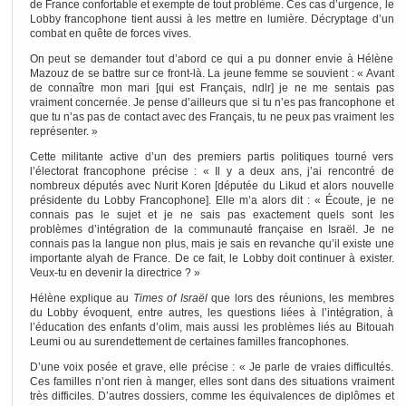
de France confortable et exempte de tout problème. Ces cas d’urgence, le
Lobby francophone tient aussi à les mettre en lumière. Décryptage d’un
combat en quête de forces vives.
On peut se demander tout d’abord ce qui a pu donner envie à Hélène
Mazouz de se battre sur ce front-là. La jeune femme se souvient : « Avant
de connaître mon mari [qui est Français, ndlr] je ne me sentais pas
vraiment concernée. Je pense d’ailleurs que si tu n’es pas francophone et
que tu n’as pas de contact avec des Français, tu ne peux pas vraiment les
représenter. »
Cette militante active d’un des premiers partis politiques tourné vers
l’électorat francophone précise : « Il y a deux ans, j’ai rencontré de
nombreux députés avec Nurit Koren [députée du Likud et alors nouvelle
présidente du Lobby Francophone]. Elle m’a alors dit : « Écoute, je ne
connais pas le sujet et je ne sais pas exactement quels sont les
problèmes d’intégration de la communauté française en Israël. Je ne
connais pas la langue non plus, mais je sais en revanche qu’il existe une
importante alyah de France. De ce fait, le Lobby doit continuer à exister.
Veux-tu en devenir la directrice ? »
Hélène explique au
Times of Israël
que lors des réunions, les membres
du Lobby évoquent, entre autres, les questions liées à l’intégration, à
l’éducation des enfants d’olim, mais aussi les problèmes liés au Bitouah
Leumi ou au surendettement de certaines familles francophones.
D’une voix posée et grave, elle précise : « Je parle de vraies difficultés.
Ces familles n’ont rien à manger, elles sont dans des situations vraiment
très difficiles. D’autres dossiers, comme les équivalences de diplômes et