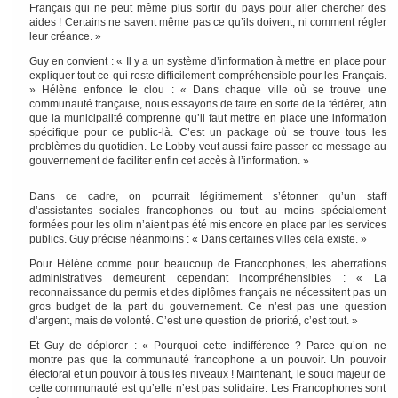
Français qui ne peut même plus sortir du pays pour aller chercher des
aides ! Certains ne savent même pas ce qu’ils doivent, ni comment régler
leur créance. »
Guy en convient : « Il y a un système d’information à mettre en place pour
expliquer tout ce qui reste difficilement compréhensible pour les Français.
» Hélène enfonce le clou : « Dans chaque ville où se trouve une
communauté française, nous essayons de faire en sorte de la fédérer, afin
que la municipalité comprenne qu’il faut mettre en place une information
spécifique pour ce public-là. C’est un package où se trouve tous les
problèmes du quotidien. Le Lobby veut aussi faire passer ce message au
gouvernement de faciliter enfin cet accès à l’information. »
Dans ce cadre, on pourrait légitimement s’étonner qu’un staff
d’assistantes sociales francophones ou tout au moins spécialement
formées pour les olim n’aient pas été mis encore en place par les services
publics. Guy précise néanmoins : « Dans certaines villes cela existe. »
Pour Hélène comme pour beaucoup de Francophones, les aberrations
administratives demeurent cependant incompréhensibles : « La
reconnaissance du permis et des diplômes français ne nécessitent pas un
gros budget de la part du gouvernement. Ce n’est pas une question
d’argent, mais de volonté. C’est une question de priorité, c’est tout. »
Et Guy de déplorer : « Pourquoi cette indifférence ? Parce qu’on ne
montre pas que la communauté francophone a un pouvoir. Un pouvoir
électoral et un pouvoir à tous les niveaux ! Maintenant, le souci majeur de
cette communauté est qu’elle n’est pas solidaire. Les Francophones sont