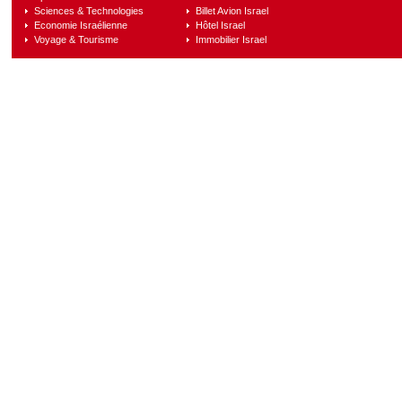
Sciences & Technologies
Billet Avion Israel
Economie Israélienne
Hôtel Israel
Voyage & Tourisme
Immobilier Israel