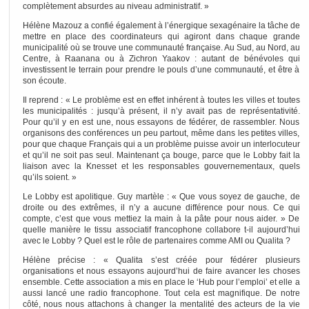
complètement absurdes au niveau administratif. »
Hélène Mazouz a confié également à l’énergique sexagénaire la tâche de
mettre en place des coordinateurs qui agiront dans chaque grande
municipalité où se trouve une communauté française. Au Sud, au Nord, au
Centre, à Raanana ou à Zichron Yaakov : autant de bénévoles qui
investissent le terrain pour prendre le pouls d’une communauté, et être à
son écoute.
Il reprend : « Le problème est en effet inhérent à toutes les villes et toutes
les municipalités : jusqu’à présent, il n’y avait pas de représentativité.
Pour qu’il y en est une, nous essayons de fédérer, de rassembler. Nous
organisons des conférences un peu partout, même dans les petites villes,
pour que chaque Français qui a un problème puisse avoir un interlocuteur
et qu’il ne soit pas seul. Maintenant ça bouge, parce que le Lobby fait la
liaison avec la Knesset et les responsables gouvernementaux, quels
qu’ils soient. »
Le Lobby est apolitique. Guy martèle : « Que vous soyez de gauche, de
droite ou des extrêmes, il n’y a aucune différence pour nous. Ce qui
compte, c’est que vous mettiez la main à la pâte pour nous aider. » De
quelle manière le tissu associatif francophone collabore t-il aujourd’hui
avec le Lobby ? Quel est le rôle de partenaires comme AMI ou Qualita ?
Hélène précise : « Qualita s’est créée pour fédérer plusieurs
organisations et nous essayons aujourd’hui de faire avancer les choses
ensemble. Cette association a mis en place le ‘Hub pour l’emploi’ et elle a
aussi lancé une radio francophone. Tout cela est magnifique. De notre
côté, nous nous attachons à changer la mentalité des acteurs de la vie