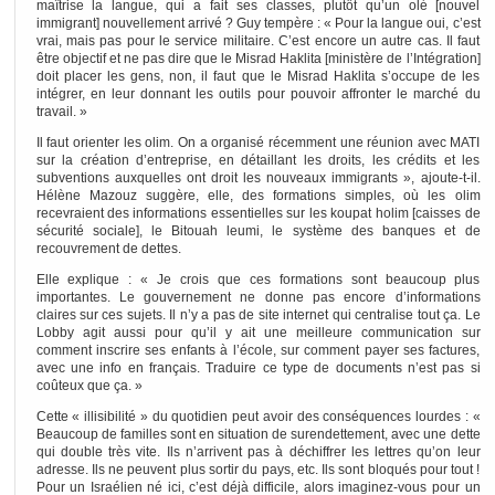
maîtrise la langue, qui a fait ses classes, plutôt qu’un olé [nouvel
immigrant] nouvellement arrivé ? Guy tempère : « Pour la langue oui, c’est
vrai, mais pas pour le service militaire. C’est encore un autre cas. Il faut
être objectif et ne pas dire que le Misrad Haklita [ministère de l’Intégration]
doit placer les gens, non, il faut que le Misrad Haklita s’occupe de les
intégrer, en leur donnant les outils pour pouvoir affronter le marché du
travail. »
Il faut orienter les olim. On a organisé récemment une réunion avec MATI
sur la création d’entreprise, en détaillant les droits, les crédits et les
subventions auxquelles ont droit les nouveaux immigrants », ajoute-t-il.
Hélène Mazouz suggère, elle, des formations simples, où les olim
recevraient des informations essentielles sur les koupat holim [caisses de
sécurité sociale], le Bitouah leumi, le système des banques et de
recouvrement de dettes.
Elle explique : « Je crois que ces formations sont beaucoup plus
importantes. Le gouvernement ne donne pas encore d’informations
claires sur ces sujets. Il n’y a pas de site internet qui centralise tout ça. Le
Lobby agit aussi pour qu’il y ait une meilleure communication sur
comment inscrire ses enfants à l’école, sur comment payer ses factures,
avec une info en français. Traduire ce type de documents n’est pas si
coûteux que ça. »
Cette « illisibilité » du quotidien peut avoir des conséquences lourdes : «
Beaucoup de familles sont en situation de surendettement, avec une dette
qui double très vite. Ils n’arrivent pas à déchiffrer les lettres qu’on leur
adresse. Ils ne peuvent plus sortir du pays, etc. Ils sont bloqués pour tout !
Pour un Israélien né ici, c’est déjà difficile, alors imaginez-vous pour un