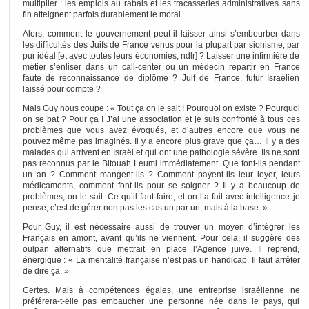
multiplier : les emplois au rabais et les tracasseries administratives sans
fin atteignent parfois durablement le moral.
Alors, comment le gouvernement peut-il laisser ainsi s’embourber dans
les difficultés des Juifs de France venus pour la plupart par sionisme, par
pur idéal [et avec toutes leurs économies, ndlr] ? Laisser une infirmière de
métier s’enliser dans un call-center ou un médecin repartir en France
faute de reconnaissance de diplôme ? Juif de France, futur Israélien
laissé pour compte ?
Mais Guy nous coupe : « Tout ça on le sait ! Pourquoi on existe ? Pourquoi
on se bat ? Pour ça ! J’ai une association et je suis confronté à tous ces
problèmes que vous avez évoqués, et d’autres encore que vous ne
pouvez même pas imaginés. Il y a encore plus grave que ça… Il y a des
malades qui arrivent en Israël et qui ont une pathologie sévère. Ils ne sont
pas reconnus par le Bitouah Leumi immédiatement. Que font-ils pendant
un an ? Comment mangent-ils ? Comment payent-ils leur loyer, leurs
médicaments, comment font-ils pour se soigner ? Il y a beaucoup de
problèmes, on le sait. Ce qu’il faut faire, et on l’a fait avec intelligence je
pense, c’est de gérer non pas les cas un par un, mais à la base. »
Pour Guy, il est nécessaire aussi de trouver un moyen d’intégrer les
Français en amont, avant qu’ils ne viennent. Pour cela, il suggère des
oulpan alternatifs que mettrait en place l’Agence juive. Il reprend,
énergique : « La mentalité française n’est pas un handicap. Il faut arrêter
de dire ça. »
Certes. Mais à compétences égales, une entreprise israélienne ne
préférera-t-elle pas embaucher une personne née dans le pays, qui