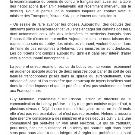
la reconnaissance du permis de conduire français sont aussi sur la table
des négociations [Benjamin Netanyahu est récemment intervenu sur le
dossier]. Pour le permis, nous sommes toujours en contact avec le
ministre des Transports, Yisrael Katz, pour trouver une solution. »
« On essaie de faire avancer les choses. Aujourd’hui, des députés des
différents partis m’encouragent et veulent s’engager sur certains dossiers,
dont notamment ceux liés aux infirmières et médecins français dans
l’impossibilité d’exercer leur métier. Aujourd’hui, lorsque nous faisons des
réunions au sein du Lobby, des ministres viennent, veulent écouter. Lors
de l’une de ces rencontres à Netanya, trois ministres se sont déplacés.
Les politiciens ont compris aujourd’hui qu’il est dans leur intérêt d’aller
vers la communauté francophone. »
La jeune et entreprenante directrice du Lobby est intervenue récemment
en audience spéciale auprès de deux ministres pour parler du sort de ces
familles francophones prises dans la spirale du surendettement. Une
mission délicate, si l’on considère que beaucoup de foyers israéliens sont
dans la même impasse et que le problème n’est pas seulement inhérent
aux Francophones.
Guy Meimoun, coordinateur sur Rishon Letzion et directeur de la
communication du Lobby, précise : « Il y a un gros malaise aujourd’hui, à
plusieurs niveaux. Déjà, la communauté française existe en Israël mais
elle n’est pas représentative, et n’est pas représentée. Hélène a réussi à
faire prendre conscience à des ministres et à des députés qu’il y a là une
communauté qui peut-être un vrai atout électoral. Ce qui se traduirait,
pour nous, par une puissance et un lobby qui pourrait agir dans notre
sens pour nous aider à nous intégrer et à régler les problèmes qui sont