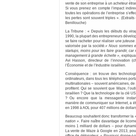
vente de son entreprise à un acheteur étra
Si vous prenez en compte l’impact indirec
toutes les opérations de l’entreprise s’effe
les pertes sont souvent triples ». (Extrait
Benillouche)
La Tribune : « Depuis les débuts du vir
1990, la plupart des entrepreneurs dévelop
se faire racheter pour réaliser une juteuse 
valorisée par la société.
« Nous sommes ex
startups, moins pour les faire grandir, ca
management à grande échelle »
, expliqua
Avi Hasson, directeur de l’innovation (c
l’Économie et de l’Industrie israélien.
Conséquence : on trouve des technologi
ordinateurs, dans tous les téléphones port
multinationales – souvent américaines, de 
profitent. Qui se souvient que Waze, l’out
israélien ? Que la technologie de la clé U
? Ou encore que la messagerie instant
manière de communiquer sur Internet, a ét
en 1998 à AOL pour 407 millions de dollar
Beaucoup souhaitent donc transformer la
nation »
. Faire naître davantage de licorn
moins 1 milliard de dollars – pour dynamis
La vente de Waze à Google en 2013, pour 1
office de détonateur.
« Pourquoi donne-t-o