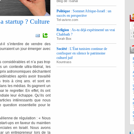
Blog de Tsahal
Politique
: Sommet Afrique-Israël : un
succès en perspective
a startup ? Culture
Tel-avivre.com
Religion
: As-tu déjà expérimenté un vrai
·
Chabbath ?
·
Torah Box
t-il s’interdire de vendre des
pourraient un jour émerger avec
Société
: L’État tunisien continue de
confisquer en silence le patrimoine
culturel juif
s considérables et n’a pas trop
Kountrass
s un contexte ultra-libéral, les
à prix astronomiques déchantent
idérables après avoir travaillé
trois à cinq ans. et sont en
dans les médias. Ils gagnent un
 le regretter. En effet, ils ont
diale leur échappe. Qu’ils ont
articles intéressants que nous
e question essentielle pour le
aélienne de régulation : « Nous
 start-ups en faveur du maintien
rciales en Israël. Nous avons
ar un entrepreneur lors de la