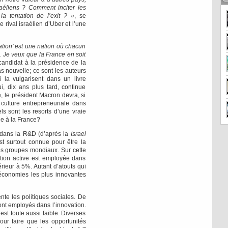
raéliens ? Comment inciter les
la tentation de l’exit ? »
, se
rival israélien d’Uber et l’une
tion’ est une nation où chacun
p. Je veux que la France en soit
candidat à la présidence de la
s nouvelle; ce sont les auteurs
 la vulgarisent dans un livre
, dix ans plus tard, continue
e, le président Macron devra, si
e culture entrepreneuriale dans
s sont les resorts d’une vraie
le à la France?
 dans la R&D (d’après la
Israel
est surtout connue pour être la
es groupes mondiaux. Sur cette
tion active est employée dans
érieur à 5%. Autant d’atouts qui
 économies les plus innovantes
ente les politiques sociales. De
sont employés dans l’innovation.
 est toute aussi faible. Diverses
our faire que les opportunités