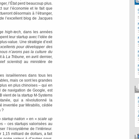
nger, l’État perd beaucoup plus.
t sur l’économie et le fait que
ctueront désormais à l’étranger,
s de l’excellent blog de Jacques
age
high-tech,
dans les années
pent leur startup avec l’idée de
plus-value. Une stratégie d’exit
cellents pour développer des
r nous n’avons pas la culture du
it à
La Tribune,
en avril dernier,
hief
scientist)
au ministère de
es israéliennes dans tous les
ables, mais ce sont les grandes
plus en plus chinoises – qui en
il de navigation de Google, est
SB vient de la startup M-Systems
anée, qui a révolutionné la
é inventée par Mirabilis, cédée
s ?
 «
startup nation »
en «
scale up
es – ces startups valorisées au
er l’écosystème de l’intérieur.
,15 milliard de dollars, a fait
n notre valeur à d’autres pays,