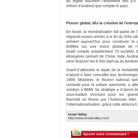
du digital touchent l’ensemble des 8,5 m
million d’arabes) que compte le pays.
Penser global, dès la création de l’entrep
En Israël, la mondialisation fait partie de 
migrants russes arrivés à la fin du XIXe siè
arrivent aujourd’hui pour construire le p
fortifiée sur une vision globale de 
Israël compte actuellement 70 sociétés d
étrangères (venant de Chine, Inde, Austral
venir financer les 6 000 start-up du territoir
Avant d’atteindre le stade de la rentabili
d’abord à faire connaître leur technolog
1999, Mobileye, le fleuron national spé
conduite pour la voiture autonome, a at
solution à BMW. Sa stratégie a d’abord é
sous-traitant innovant pour les grand
Racheté en février par l’Américain Intel
l’internationalisation, grâce cette alliance3.
Israel Valley
http://www.israelvalley.com/
Ajouter votre commentaire !