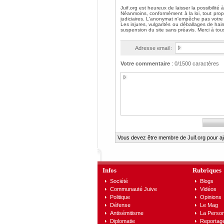
Adresse email :
Votre commentaire
:
0
/1500 caractères
Vous devez être membre de Juif.org pour a
Infos
Rubriques
Société
Blogs
Communauté Juive
Vidéos
Politique
Opinions
Défense
Le Mag
Antisémitisme
La Person
Diplomatie
Reportag