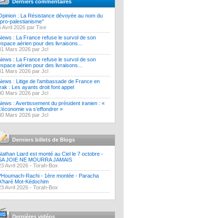
Derniers commentaires
Opinion : La Résistance dévoyée au nom du
‘’pro-palestianisme’’
5 Avril 2026 par Tixe
News : La France refuse le survol de son
espace aérien pour des livraisons...
31 Mars 2026 par Jcl
News : La France refuse le survol de son
espace aérien pour des livraisons...
31 Mars 2026 par Jcl
News : Litige de l’ambassade de France en
Irak : Les ayants droit font appel
30 Mars 2026 par Jcl
News : Avertissement du président iranien : «
L’économie va s’effondrer »
30 Mars 2026 par Jcl
Derniers billets de Blogs
Nathan Liard est monté au Ciel le 7 octobre -
SA JOIE NE MOURRA JAMAIS
23 Avril 2026 -
Torah-Box
?Houmach-Rachi - 1ère montée - Paracha
A'haré Mot-Kédochim
23 Avril 2026 -
Torah-Box
Dernières vidéos