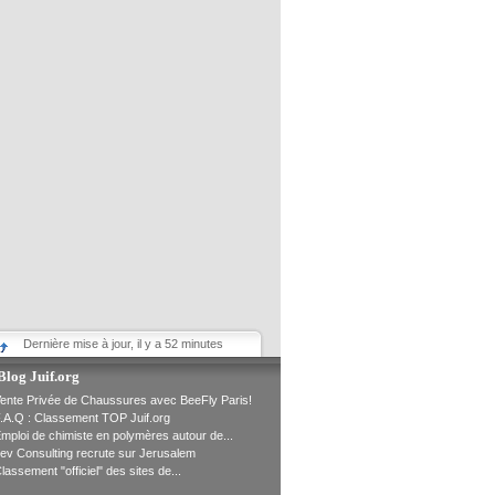
Dernière mise à jour, il y a 52 minutes
Blog Juif.org
ente Privée de Chaussures avec BeeFly Paris!
.A.Q : Classement TOP Juif.org
mploi de chimiste en polymères autour de...
ev Consulting recrute sur Jerusalem
lassement "officiel" des sites de...