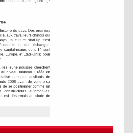
illions d’habitants (dont 1,7
rise
l’histoire du pays. Des premiers
cle, aux travailleurs chinois qui
ays, la culture start-up s’est
l’économie et des échanges.
e capital-risque, dont 14 sont
ie, Europe, et Etats-Unis) pour
e.
té, les jeune pousses cherchent
ie au niveau mondial. Créée en
cialisé dans les assitants de
tendu 2008 avant de vendre sa
té de se positionner comme un
s constructeurs automobiles.
, il est désormais au stade de