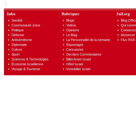
Infos
Rubriques
Juif.org
Société
Blogs
Blog Offici
Communauté Juive
Vidéos
Qui somm
Politique
Opinions
Contactez
Défense
Le Mag
Annoncer s
Antisémitisme
La Personnalité de la semaine
Flux RSS
Diplomatie
Reportages
Culture
Caricatures
Sport
Derniers Commentaires
Sciences & Technologies
Billet Avion Israel
Economie Israélienne
Hôtel Israel
Voyage & Tourisme
Immobilier Israel