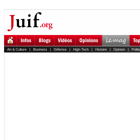
Art & Culture
|
Business
|
Défense
|
High-Tech
|
Histoire
|
Opinion
|
Politi