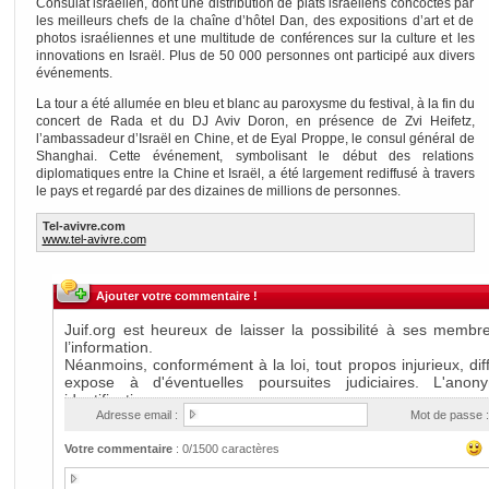
Consulat israélien, dont une distribution de plats israéliens concoctés par
les meilleurs chefs de la chaîne d’hôtel Dan, des expositions d’art et de
photos israéliennes et une multitude de conférences sur la culture et les
innovations en Israël. Plus de 50 000 personnes ont participé aux divers
événements.
La tour a été allumée en bleu et blanc au paroxysme du festival, à la fin du
concert de Rada et du DJ Aviv Doron, en présence de Zvi Heifetz,
l’ambassadeur d’Israël en Chine, et de Eyal Proppe, le consul général de
Shanghai. Cette événement, symbolisant le début des relations
diplomatiques entre la Chine et Israël, a été largement rediffusé à travers
le pays et regardé par des dizaines de millions de personnes.
Tel-avivre.com
www.tel-avivre.com
Ajouter votre commentaire !
Adresse email :
Mot de passe :
Votre commentaire
:
0
/1500 caractères