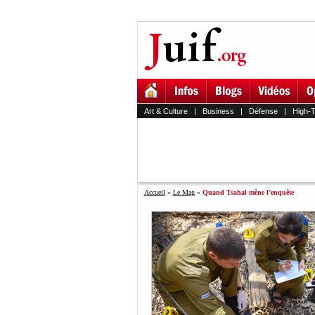
Art & Culture
|
Business
|
Défense
|
High-
Accueil
»
Le Mag
»
Quand Tsahal mène l’enquête