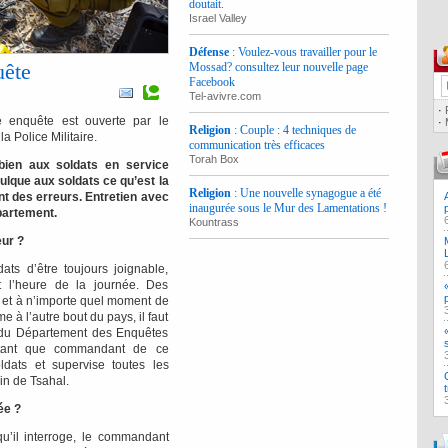
doutait.
Israel Valley
Défense
: Voulez-vous travailler pour le
uête
Mossad? consultez leur nouvelle page
Facebook
Tel-avivre.com
·
 enquête est ouverte par le
·
Religion
: Couple : 4 techniques de
 Police Militaire.
communication très efficaces
Torah Box
 bien aux soldats en service
ulque aux soldats ce qu’est la
Religion
: Une nouvelle synagogue a été
ent des erreurs. Entretien avec
inaugurée sous le Mur des Lamentations !
partement.
Kountrass
eur ?
ats d’être toujours joignable,
it l’heure de la journée. Des
 et à n’importe quel moment de
 à l’autre bout du pays, il faut
 du Département des Enquêtes
n tant que commandant de ce
ldats et supervise toutes les
in de Tsahal.
ée ?
u’il interroge, le commandant