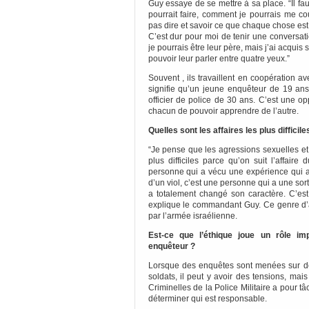
Guy essaye de se mettre à sa place. “Il fa
pourrait faire, comment je pourrais me cou
pas dire et savoir ce que chaque chose est
C’est dur pour moi de tenir une conversat
je pourrais être leur père, mais j’ai acqui
pouvoir leur parler entre quatre yeux.”
Souvent , ils travaillent en coopération av
signifie qu’un jeune enquêteur de 19 ans 
officier de police de 30 ans. C’est une o
chacun de pouvoir apprendre de l’autre.
Quelles sont les affaires les plus difficile
“Je pense que les agressions sexuelles et e
plus difficiles parce qu’on suit l’affaire
personne qui a vécu une expérience qui a
d’un viol, c’est une personne qui a une sort
a totalement changé son caractère. C’e
explique le commandant Guy. Ce genre d’af
par l’armée israélienne.
Est-ce que l’éthique joue un rôle imp
enquêteur ?
Lorsque des enquêtes sont menées sur d
soldats, il peut y avoir des tensions, ma
Criminelles de la Police Militaire a pour tâ
déterminer qui est responsable.