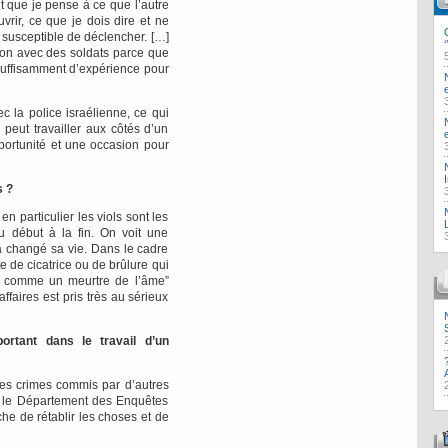
ut que je pense à ce que l’autre
vrir, ce que je dois dire et ne
 susceptible de déclencher. […]
ion avec des soldats parce que
s suffisamment d’expérience pour
ec la police israélienne, ce qui
peut travailler aux côtés d’un
pportunité et une occasion pour
s ?
n particulier les viols sont les
 du début à la fin. On voit une
 changé sa vie. Dans le cadre
e de cicatrice ou de brûlure qui
st comme un meurtre de l’âme”
faires est pris très au sérieux
ortant dans le travail d’un
es crimes commis par d’autres
is le Département des Enquêtes
che de rétablir les choses et de