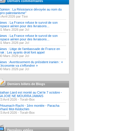
Derniers commentaires
Opinion : La Résistance dévoyée au nom du
‘’pro-palestianisme’’
5 Avril 2026 par Tixe
News : La France refuse le survol de son
espace aérien pour des livraisons...
31 Mars 2026 par Jcl
News : La France refuse le survol de son
espace aérien pour des livraisons...
31 Mars 2026 par Jcl
News : Litige de l’ambassade de France en
Irak : Les ayants droit font appel
30 Mars 2026 par Jcl
News : Avertissement du président iranien : «
L’économie va s’effondrer »
30 Mars 2026 par Jcl
Derniers billets de Blogs
Nathan Liard est monté au Ciel le 7 octobre -
SA JOIE NE MOURRA JAMAIS
23 Avril 2026 -
Torah-Box
?Houmach-Rachi - 1ère montée - Paracha
A'haré Mot-Kédochim
23 Avril 2026 -
Torah-Box
Dernières vidéos