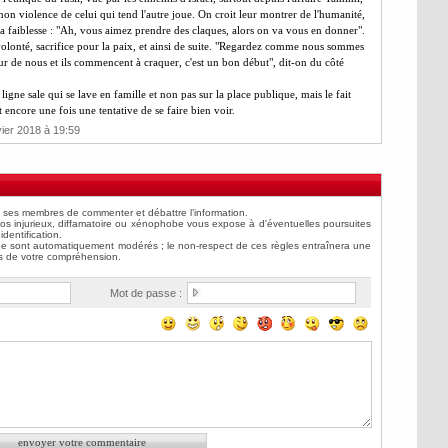
on violence de celui qui tend l'autre joue. On croit leur montrer de l'humanité,
 la faiblesse : "Ah, vous aimez prendre des claques, alors on va vous en donner".
olonté, sacrifice pour la paix, et ainsi de suite. "Regardez comme nous sommes
peur de nous et ils commencent à craquer, c'est un bon début", dit-on du côté
du ligne sale qui se lave en famille et non pas sur la place publique, mais le fait
t encore une fois une tentative de se faire bien voir.
vier 2018 à 19:59
Mot de passe :