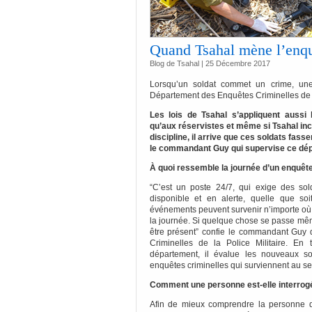
Quand Tsahal mène l’enq
Blog de Tsahal | 25 Décembre 2017
Lorsqu’un soldat commet un crime, une
Département des Enquêtes Criminelles de la
Les lois de Tsahal s’appliquent aussi
qu’aux réservistes et même si Tsahal inc
discipline, il arrive que ces soldats fass
le commandant Guy qui supervise ce dé
À quoi ressemble la journée d’un enquêt
“C’est un poste 24/7, qui exige des sold
disponible et en alerte, quelle que so
événements peuvent survenir n’importe où
la journée. Si quelque chose se passe même
être présent” confie le commandant Guy
Criminelles de la Police Militaire. E
département, il évalue les nouveaux so
enquêtes criminelles qui surviennent au se
Comment une personne est-elle interrog
Afin de mieux comprendre la personne q