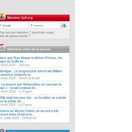
Membre Juif.org
Pas encore membre ? Inscrivez-vous!
Mot de passe perdu ?
Dernières infos de la presse
Alors que l'Iran bloque le détroit d'Ormuz, les
pays du Golfe se...
6 Août 2026 -
Juif.org
Michigan : Le progressiste anti-Israël William
Lawrence remporte la...
6 Août 2026 -
Times of Israel
« La preuve que Netanyahou ne veut pas la
paix » : Israël continue de...
3 Août 2026 -
Le Figaro
«Elle était tout pour lui» : un Israélien se suicide
sur la tombe de...
3 Août 2026 -
Le Figaro
Guerre au Moyen-Orient: un accord a été
trouvé entre Israël et le...
31 Juillet 2026 -
DHNet.be