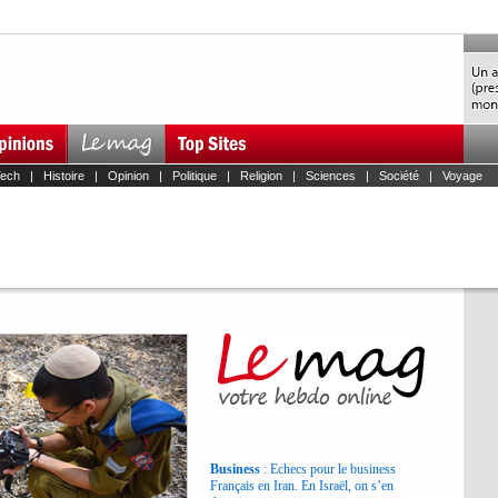
Tech
|
Histoire
|
Opinion
|
Politique
|
Religion
|
Sciences
|
Société
|
Voyage
Business
: Echecs pour le business
Français en Iran. En Israël, on s’en