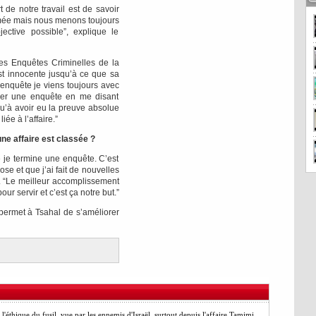
t de notre travail est de savoir
armée mais nous menons toujours
ective possible”, explique le
es Enquêtes Criminelles de la
st innocente jusqu’à ce que sa
 enquête je viens toujours avec
cer une enquête en me disant
squ’à avoir eu la preuve absolue
ée à l’affaire.”
une affaire est classée ?
e je termine une enquête. C’est
se et que j’ai fait de nouvelles
 “Le meilleur accomplissement
our servir et c’est ça notre but.”
i permet à Tsahal de s’améliorer
l'éthique du fusil, vue par les ennemis d'Israël, surtout depuis l'affaire Tamimi,