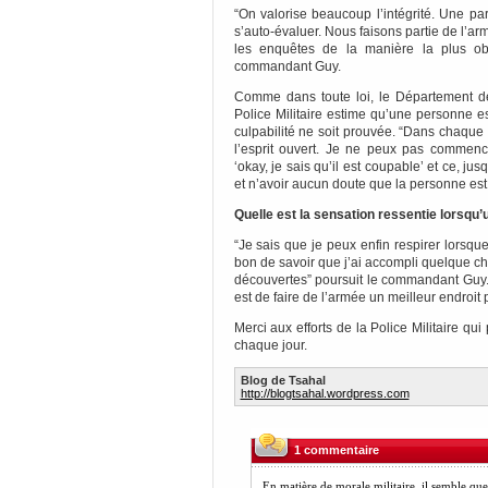
“On valorise beaucoup l’intégrité. Une par
s’auto-évaluer. Nous faisons partie de l’
les enquêtes de la manière la plus obj
commandant Guy.
Comme dans toute loi, le Département d
Police Militaire estime qu’une personne e
culpabilité ne soit prouvée. “Dans chaque
l’esprit ouvert. Je ne peux pas commen
‘okay, je sais qu’il est coupable’ et ce, ju
et n’avoir aucun doute que la personne est li
Quelle est la sensation ressentie lorsqu’
“Je sais que je peux enfin respirer lorsqu
bon de savoir que j’ai accompli quelque cho
découvertes” poursuit le commandant Guy.
est de faire de l’armée un meilleur endroit p
Merci aux efforts de la Police Militaire qu
chaque jour.
Blog de Tsahal
http://blogtsahal.wordpress.com
1 commentaire
En matière de morale militaire, il semble que 