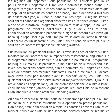
les régimes qui oppriment leur population ne s’arrêtent pas là et
poursuivent leur hégémonie. L’Iran vise à dominer le monde arabe. Ce
dangereux régime sème le chaos dans la région. L’an dernier, alors que
la population réclamait les denrées de base, l’Iran a dépensé 4 milliards
de dollars en Syrie, au Liban et dans d’autres pays. Le régime iranien
soutient et finance des organisations terroristes aux portes d’Israël. L’Iran
a décidé d’un nouveau programme nucléaire et développe un nouveau
programme de missiles balistiques. Il y a deux ans et demi,
l’Administration américaine précédente a signé un accord avec l’Iran qui
ne fait que repousser le jour où l’Iran pourra se doter de l’arme nucléaire.
Cet accord est un désastre et les Etats-Unis ne renouvelleront plus leur
soutien à cet accord irresponsable
(standing ovation)
.
Sur instruction du président Trump, nous travaillons actuellement sur une
modification de l’accord visant à imposer des restrictions à long terme sur
le programme nucléaire iranien et à bloquer la poursuite du programme
balistique. Ce mois-ci, le président Trump a une nouvelle fois reconduit la
levée des sanctions contre l’Iran, afin de permettre au Congrès et à nos
alliés de prendre des mesures plus fortes. Mais il a été clair : si l’accord
avec l’Iran n’est pas modifié avant le prochain délai, les Etats-Unis
quitteront cet accord avec effet immédiat (a
pplaudissements).
Quoi qu’il
arrive dans ces négociations, j’ai une promesse solennelle à faire à Israël
et au monde entier: jamais, ô grand jamais, les Etats-Unis ne laisseront
l’Iran fabriquer la bombe atomique
(standing ovation)
.
Au-delà de l’accord nucléaire, nous ne permettrons pas non plus à l’Iran
de continuer à semer le terrorisme ou à opprimer sa propre population.
L’an passé, notre administration a triplé les sanctions envers l’Iran, et ce
mois-ci, nous avons rajouté des sanctions sévères contre ce régime et