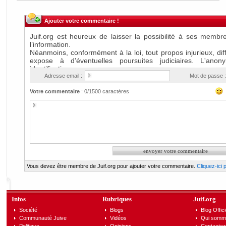
Ajouter votre commentaire !
Adresse email :
Mot de passe :
Votre commentaire
:
0
/1500 caractères
Vous devez être membre de Juif.org pour ajouter votre commentaire.
Cliquez-ici
Infos
Rubriques
Juif.org
Société
Blogs
Blog Offici
Communauté Juive
Vidéos
Qui somm