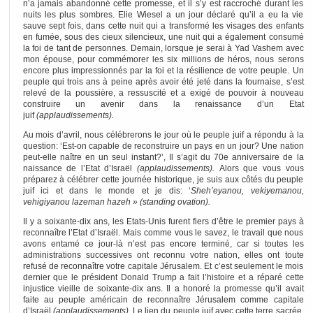
n’a jamais abandonné cette promesse, et il s’y est raccroché durant les
nuits les plus sombres. Elie Wiesel a un jour déclaré qu’il a eu la vie
sauve sept fois, dans cette nuit qui a transformé les visages des enfants
en fumée, sous des cieux silencieux, une nuit qui a également consumé
la foi de tant de personnes. Demain, lorsque je serai à Yad Vashem avec
mon épouse, pour commémorer les six millions de héros, nous serons
encore plus impressionnés par la foi et la résilience de votre peuple. Un
peuple qui trois ans à peine après avoir été jeté dans la fournaise, s’est
relevé de la poussière, a ressuscité et a exigé de pouvoir à nouveau
construire un avenir dans la renaissance d’un Etat
juif
(applaudissements).
Au mois d’avril, nous célébrerons le jour où le peuple juif a répondu à la
question: ‘Est-on capable de reconstruire un pays en un jour? Une nation
peut-elle naître en un seul instant?’, Il s’agit du 70e anniversaire de la
naissance de l’Etat d’Israël
(applaudissements).
Alors que vous vous
préparez à célébrer cette journée historique, je suis aux côtés du peuple
juif ici et dans le monde et je dis: ‘
Sheh’eyanou, vekiyemanou,
vehigiyanou lazeman hazeh » (standing ovation).
Il y a soixante-dix ans, les Etats-Unis furent fiers d’être le premier pays à
reconnaître l’Etat d’Israël. Mais comme vous le savez, le travail que nous
avons entamé ce jour-là n’est pas encore terminé, car si toutes les
administrations successives ont reconnu votre nation, elles ont toute
refusé de reconnaître votre capitale Jérusalem. Et c’est seulement le mois
dernier que le président Donald Trump a fait l’histoire et a réparé cette
injustice vieille de soixante-dix ans. Il a honoré la promesse qu’il avait
faite au peuple américain de reconnaître Jérusalem comme capitale
d’Israël
(applaudissements).
Le lien du peuple juif avec cette terre sacrée,