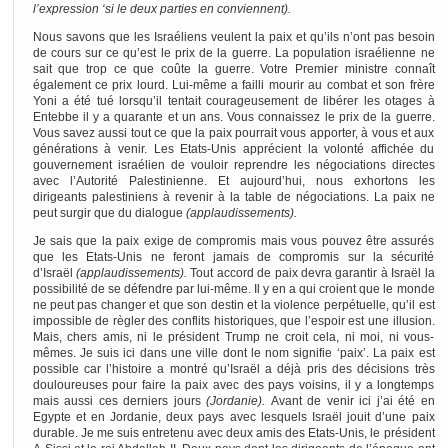
l’expression ‘si le deux parties en conviennent).
Nous savons que les Israéliens veulent la paix et qu’ils n’ont pas besoin
de cours sur ce qu’est le prix de la guerre. La population israélienne ne
sait que trop ce que coûte la guerre. Votre Premier ministre connaît
également ce prix lourd. Lui-même a failli mourir au combat et son frère
Yoni a été tué lorsqu’il tentait courageusement de libérer les otages à
Entebbe il y a quarante et un ans. Vous connaissez le prix de la guerre.
Vous savez aussi tout ce que la paix pourrait vous apporter, à vous et aux
générations à venir. Les Etats-Unis apprécient la volonté affichée du
gouvernement israélien de vouloir reprendre les négociations directes
avec l’Autorité Palestinienne. Et aujourd’hui, nous exhortons les
dirigeants palestiniens à revenir à la table de négociations. La paix ne
peut surgir que du dialogue
(applaudissements).
Je sais que la paix exige de compromis mais vous pouvez être assurés
que les Etats-Unis ne feront jamais de compromis sur la sécurité
d’Israël
(applaudissements).
Tout accord de paix devra garantir à Israël la
possibilité de se défendre par lui-même. Il y en a qui croient que le monde
ne peut pas changer et que son destin et la violence perpétuelle, qu’il est
impossible de règler des conflits historiques, que l’espoir est une illusion.
Mais, chers amis, ni le président Trump ne croit cela, ni moi, ni vous-
mêmes. Je suis ici dans une ville dont le nom signifie ‘paix’. La paix est
possible car l’histoire a montré qu’Israël a déjà pris des décisions très
douloureuses pour faire la paix avec des pays voisins, il y a longtemps
mais aussi ces derniers jours
(Jordanie).
Avant de venir ici j’ai été en
Egypte et en Jordanie, deux pays avec lesquels Israël jouit d’une paix
durable. Je me suis entretenu avec deux amis des Etats-Unis, le président