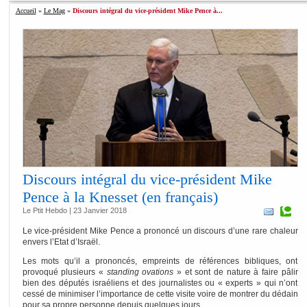
Accueil
»
Le Mag
»
Discours intégral du vice-président Mike Pence à...
Discours intégral du vice-président Mike
Pence à la Knesset (en français)
Le Ptit Hebdo | 23 Janvier 2018
Le vice-président Mike Pence a prononcé un discours d’une rare chaleur
envers l’Etat d’Israël.
Les mots qu’il a prononcés, empreints de références bibliques, ont
provoqué plusieurs «
standing ovations
» et sont de nature à faire pâlir
bien des députés israéliens et des journalistes ou « experts » qui n’ont
cessé de minimiser l’importance de cette visite voire de montrer du dédain
pour sa propre personne depuis quelques jours.