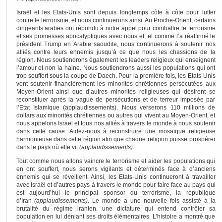
Israël et les Etats-Unis sont depuis longtemps côte à côte pour lutter
contre le terrorisme, et nous continuerons ainsi. Au Proche-Orient, certains
dirigeants arabes ont répondu à notre appel pour combattre le terrorisme
et ses promesses apocalyptiques avec nous et, et comme l’a réaffirmé le
président Trump en Arabie saoudite, nous continuerons à soutenir nos
alliés contre leurs ennemis jusqu’à ce que nous les chassions de la
région. Nous soutiendrons également les leaders religieux qui enseignent
l’amour et non la haine. Nous soutiendrons aussi les populations qui ont
trop souffert sous la coupe de Daech. Pour la première fois, les Etats-Unis
vont soutenir financièrement les minorités chrétiennes persécutées aux
Moyen-Orient ainsi que d’autres minorités religieuses qui désirent se
reconstituer après la vague de persécutions et de terreur imposée par
l’Etat Islamique (applaudissements). Nous verserons 110 millions de
dollars aux minorités chrétiennes ou autres qui vivent au Moyen-Orient, et
nous appelons Israël et tous nos alliés à travers le monde à nous soutenir
dans cette cause. Aidez-nous à reconstruire une mosaïque religieuse
harmonieuse dans cette région afin que chaque religion puisse prospérer
dans le pays où elle vit
(applaudissements).
Tout comme nous allons vaincre le terrorisme et aider les populations qui
en ont souffert, nous serons vigilants et déterminés face à d’anciens
ennemis qui se réveillent. Ainsi, les Etats-Unis continueront à travailler
avec Israël et d’autres pays à travers le monde pour faire face au pays qui
est aujourd’hui le principal sponsor du terrorisme, la république
d’Iran
(applaudissements)
. Le monde a une nouvelle fois assisté à la
brutalité du régime iranien, une dictature qui entend contrôler sa
population en lui déniant ses droits élémentaires. L’histoire a montré que