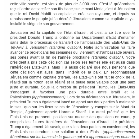
cette ville sacrée, est vieux de plus de 3.000 ans. C’est là qu’Abraham
reçut l’ordre de sacrifier son fils Isaac, sur le mont Moria, c’est à Jérusalem
que le roi David établit sa capitale et créa son royaume, et depuis sa
renaissance le peuple juif a décrété Jérusalem comme sa capitale et y a
installé le siège de son gouvernement.
Jérusalem est la capitale de l’Etat d’Israël, et c’est à ce titre que le
président Donald Trump a ordonné au Département d’Etat d’entamer
sans délai le processus de transfert de l’ambassade des Etats-Unis de
Tel-Aviv à Jérusalem
(standing ovation).
Notre administration va faire
avancer ce projet dans les semaines qui viennent, et l’ambassade ouvrira
ses portes avant la fin de l’année prochaine
(standing ovation)
. Notre
président a pris cette décision car selon ses termes elle est aussi dans
l’intérêt des Etats-Unis. Mais il a aussi déclaré que nous pensons que
cette décision est aussi dans l’intérêt de la paix. En reconnaissant
Jérusalem comme capitale d’Israël, les Etats-Unis ont fait le choix de la
réalité sur la fiction, et la réalité et la seule base valable pour une paix
juste et durable. Sous la direction du président Trump, les Etats-Unis
s’engagent à favoriser une paix durable entre Israël et le
Palestiniens
(applaudissements)
. Lors de sa déclaration sur Jérusalem, le
président Trump a également lancé un appel aux deux parties à maintenir
le statu quo sur les lieux saints de Jérusalem, y compris sur le Mont du
Temple, également appelé Haram a-Sharif. Il a aussi précisé que les
Etats-Unis ne prennent position sur aucune des questions en cours, y
compris les futures frontières de Jérusalem ou d’Israël. Le président
Trump a également fait savoir, que si les deux parties en conviennent, les
Etats-Unis soutiendront une solution à deux Etats
(applaudissements
frénétiques sur les bancs de la gauche qui n’a apparemment pas entendu