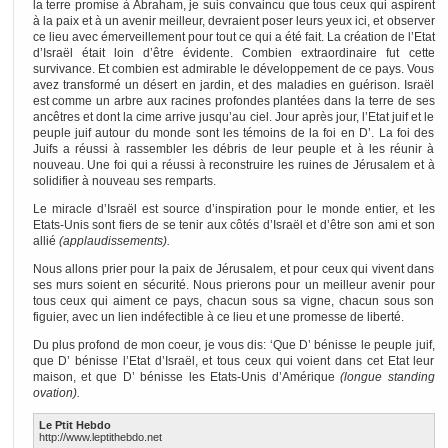
la terre promise à Abraham, je suis convaincu que tous ceux qui aspirent
à la paix et à un avenir meilleur, devraient poser leurs yeux ici, et observer
ce lieu avec émerveillement pour tout ce qui a été fait. La création de l’Etat
d’Israël était loin d’être évidente. Combien extraordinaire fut cette
survivance. Et combien est admirable le développement de ce pays. Vous
avez transformé un désert en jardin, et des maladies en guérison. Israël
est comme un arbre aux racines profondes plantées dans la terre de ses
ancêtres et dont la cime arrive jusqu’au ciel. Jour après jour, l’Etat juif et le
peuple juif autour du monde sont les témoins de la foi en D’. La foi des
Juifs a réussi à rassembler les débris de leur peuple et à les réunir à
nouveau. Une foi qui a réussi à reconstruire les ruines de Jérusalem et à
solidifier à nouveau ses remparts.
Le miracle d’Israël est source d’inspiration pour le monde entier, et les
Etats-Unis sont fiers de se tenir aux côtés d’Israël et d’être son ami et son
allié
(applaudissements).
Nous allons prier pour la paix de Jérusalem, et pour ceux qui vivent dans
ses murs soient en sécurité. Nous prierons pour un meilleur avenir pour
tous ceux qui aiment ce pays, chacun sous sa vigne, chacun sous son
figuier, avec un lien indéfectible à ce lieu et une promesse de liberté.
Du plus profond de mon coeur, je vous dis: ‘Que D’ bénisse le peuple juif,
que D’ bénisse l’Etat d’Israël, et tous ceux qui voient dans cet Etat leur
maison, et que D’ bénisse les Etats-Unis d’Amérique
(longue standing
ovation).
Le Ptit Hebdo
http://www.leptithebdo.net