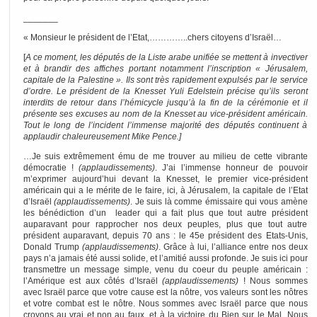
_______
« Monsieur le président de l’Etat,…………..chers citoyens d’Israël…
[
A ce moment, les députés de la Liste arabe unifiée se mettent à invectiver
et à brandir des affiches portant notamment l’inscription « Jérusalem,
capitale de la Palestine ». Ils sont très rapidement expulsés par le service
d’ordre. Le président de la Knesset Yuli Edelstein précise qu’ils seront
interdits de retour dans l’hémicycle jusqu’à la fin de la cérémonie et il
présente ses excuses au nom de la Knesset au vice-président américain.
Tout le long de l’incident l’immense majorité des députés continuent à
applaudir chaleureusement Mike Pence.]
…Je suis extrêmement ému de me trouver au milieu de cette vibrante
démocratie !
(applaudissements)
. J’ai l’immense honneur de pouvoir
m’exprimer aujourd’hui devant la Knesset, le premier vice-président
américain qui a le mérite de le faire, ici, à Jérusalem, la capitale de l’Etat
d’Israël
(applaudissements)
. Je suis là comme émissaire qui vous amène
les bénédiction d’un leader qui a fait plus que tout autre président
auparavant pour rapprocher nos deux peuples, plus que tout autre
président auparavant, depuis 70 ans : le 45e président des Etats-Unis,
Donald Trump
(applaudissements)
. Grâce à lui, l’alliance entre nos deux
pays n’a jamais été aussi solide, et l’amitié aussi profonde. Je suis ici pour
transmettre un message simple, venu du coeur du peuple américain :
l’Amérique est aux côtés d’Israël
(applaudissements)
! Nous sommes
avec Israël parce que votre cause est la nôtre, vos valeurs sont les nôtres
et votre combat est le nôtre. Nous sommes avec Israël parce que nous
croyons au vrai et non au faux, et à la victoire du Bien sur le Mal. Nous