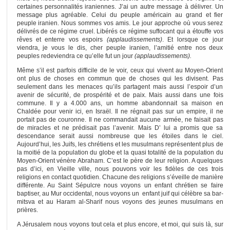
certaines personnalités iraniennes. J’ai un autre message à délivrer. Un
message plus agréable. Celui du peuple américain au grand et fier
peuple iranien. Nous sommes vos amis. Le jour approche où vous serez
délivrés de ce régime cruel. Libérés ce régime suffocant qui a étouffe vos
rêves et enterre vos espoirs
(applaudissements)
. Et lorsque ce jour
viendra, je vous le dis, cher peuple iranien, l’amitié entre nos deux
peuples redeviendra ce qu’elle fut un jour
(applaudissements).
Même s’il est parfois difficile de le voir, ceux qui vivent au Moyen-Orient
ont plus de choses en commun que de choses qui les divisent. Pas
seulement dans les menaces qu’ils partagent mais aussi l’espoir d’un
avenir de sécurité, de prospérité et de paix. Mais aussi dans une fois
commune. Il y a 4.000 ans, un homme abandonnait sa maison en
Chaldée pour venir ici, en Israël. Il ne régnait pas sur un empire, il ne
portait pas de couronne. Il ne commandait aucune armée, ne faisait pas
de miracles et ne prédisait pas l’avenir. Mais D’ lui a promis que sa
descendance serait aussi nombreuse que les étoiles dans le ciel.
Aujourd’hui, les Juifs, les chrétiens et les musulmans représentent plus de
la moitié de la population du globe et la quasi totalité de la population du
Moyen-Orient vénère Abraham. C’est le père de leur religion. A quelques
pas d’ici, en Vieille ville, nous pouvons voir les fidèles de ces trois
religions en contact quotidien. Chacune des religions s’éveille de manière
différente. Au Saint Sépulcre nous voyons un enfant chrétien se faire
baptiser, au Mur occidental, nous voyons un enfant juif qui célèbre sa bar-
mitsva et au Haram al-Sharif nous voyons des jeunes musulmans en
prières.
A Jérusalem nous voyons tout cela et plus encore, et moi, qui suis là, sur