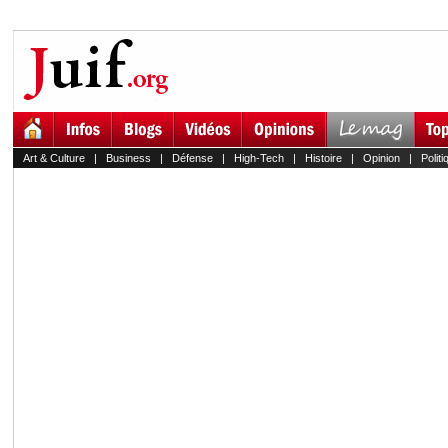
Art & Culture
|
Business
|
Défense
|
High-Tech
|
Histoire
|
Opinion
|
Politi