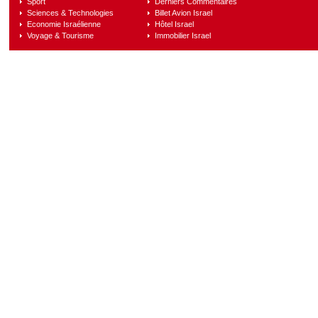
Sport
Derniers Commentaires
Sciences & Technologies
Billet Avion Israel
Economie Israélienne
Hôtel Israel
Voyage & Tourisme
Immobilier Israel