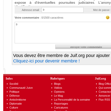
Adresse email :
Mot de passe :
Votre commentaire
:
0
/1500 caractères
Vous devez être membre de Juif.org pour ajouter
Cliquez-ici pour devenir membre !
Infos
Rubriques
Juif.org
Société
Blogs
Blog Offici
Communauté Juive
Vidéos
Qui somm
Politique
Opinions
Contactez
Défense
Le Mag
Annoncer s
Antisémitisme
La Personnalité de la semaine
Flux RSS
Diplomatie
Reportages
Culture
Caricatures