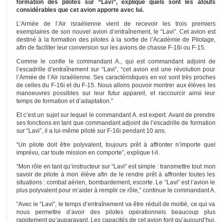
formation des pilotes sur “Lavi”, explique quels sont les atouts
considérables que cet avion apporte avec lui.
L’Armée de l’Air israélienne vient de recevoir les trois premiers
exemplaires de son nouvel avion d’entraînement, le “Lavi”. Cet avion est
destiné à la formation des pilotes à la sortie de l’Académie de Pilotage,
afin de faciliter leur conversion sur les avions de chasse F-16i ou F-15.
Comme le confie le commandant A., qui est commandant adjoint de
l’escadrille d’entraînement sur “Lavi”, “cet avion est une révolution pour
l’Armée de l’Air israélienne. Ses caractéristiques en vol sont très proches
de celles du F-16i et du F-15. Nous allons pouvoir montrer aux élèves les
manoeuvres possibles sur leur futur appareil, et raccourcir ainsi leur
temps de formation et d’adaptation.”
Et c’est un sujet sur lequel le commandant A. est expert. Avant de prendre
ses fonctions en tant que commandant adjoint de l’escadrille de formation
sur “Lavi”, il a lui-même piloté sur F-16i pendant 10 ans.
“Un pilote doit être polyvalent, toujours prêt à affronter n’importe quel
imprévu, car toute mission en comporte”, explique t-il.
“Mon rôle en tant qu’instructeur sur “Lavi” est simple : transmettre tout mon
savoir de pilote à mon élève afin de le rendre prêt à affronter toutes les
situations : combat aérien, bombardement, escorte. Le “Lavi” est l’avion le
plus polyvalent pour m’aider à remplir ce rôle,” continue le commandant A.
“Avec le “Lavi”, le temps d’entraînement va être réduit de moitié, ce qui va
nous permettre d’avoir des pilotes opérationnels beaucoup plus
rapidement qu’auparavant. Les capacités de cet avion font qu’aujourd’hui,