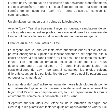
l’Armée de l’Air se trouve en possession d’un des avions d’entraînements
les plus avancés au monde. La qualité de nos pilotes qui sortiront de
l’année de formation sur “Lavi” n’en sera qu’accrue,” conclue le
commandant A.
Un simulateur sur mesure à la pointe de la technologie
Avec le “Lavi”, Tsahal a également reçu les nouveaux simulateurs de vol
sur lesquels s’entraînent les pilotes. Les caractéristiques très poussées de
l’avion ont mené à la création d’un simulateur unique en son genre.
Exercice au sein du simulateur du Lavi
Le sergent Liora, 20 ans, est instructrice sur simulateur du “Lavi”. Afin de
pouvoir enseigner aux pilotes le fonctionnement de cet appareil, elle a
choisi de servir 3 ans dans l’armée, au lieu des 2 ans obligatoires. “Notre
travail exige une longue formation”, explique le sergent Liora. “Nous
devons apprendre aux pilotes et à leurs instructeurs toutes les
caractéristiques du Lavi : pendant 2 semaines, les pilotes suivent
différents cours sur les particularités du Lavi, après quoi ils passent aux
épreuves sur simulateur.”
Le simulateur du “Lavi” utilise les toutes dernières technologies de pointe
en matière de logiciel et de matériel afin de reproduire exactement la
façon dont l’avion se comporte en vol, tout en reproduisant les bruits
environnants, comme celui des réacteurs et du vent.
“L’épreuve sur simulateur est l’étape-clé de la formation théorique, car
c’est là que les pilotes vont tester ce qu’ils ont appris avant de voler sur le