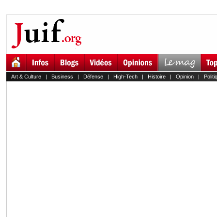
Art & Culture
|
Business
|
Défense
|
High-Tech
|
Histoire
|
Opinion
|
Politi