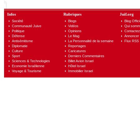
Infos
Rubriques
Juif.org
Société
Blogs
Blog Offici
Communauté Juive
Vidéos
Qui somm
Politique
Opinions
Contactez
Défense
Le Mag
Annoncer s
Antisémitisme
La Personnalité de la semaine
Flux RSS
Diplomatie
Reportages
Culture
Caricatures
Sport
Derniers Commentaires
Sciences & Technologies
Billet Avion Israel
Economie Israélienne
Hôtel Israel
Voyage & Tourisme
Immobilier Israel