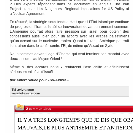
? Des experts répondent dans ce document en anglais The Iran
Project. Iran and its Neighbors. Regional Implications for US Policy of
a Nuclear Agreement
En résumé, la stratégie sous-tendue c’est que si l’État Islamique continue
de progresser, l’Iran et Israël se trouveraient devant un ennemi commun.
L’Amérique pourrait alors faire pression sur Israël pour obtenir des
concessions aussi bien pour un accord avec les Arabes palestiniens
qu’un accord sur le nucléaire iranien. Quant à l’Iran, l’Amérique pourrait
l’entrainer dans le conflit contre l’EI, de même qu’Assad en Syrie.
Nous sommes devant l’ego d’Obama qui veut terminer son mandat avec
deux accords au Moyen Orient !
Même si des accords boiteux renforcent l’axe chiite et affaiblissent
sérieusement l’état d’Israël.
par Albert Soued pour -Tel-Avivre -
Tel-avivre.com
www.tel-avivre.com
2 commentaires
IL Y A TRES LONGTEMPS QUE JE DIS QUE OB
MAUVAIS,LE PLUS ANTISEMITE ET ANTISION