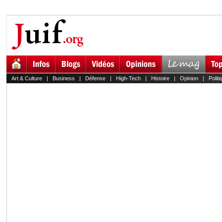
Art & Culture
|
Business
|
Défense
|
High-Tech
|
Histoire
|
Opinion
|
Politi