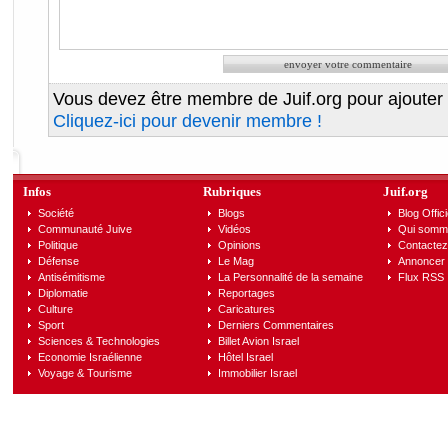
Vous devez être membre de Juif.org pour ajouter
Cliquez-ici pour devenir membre !
Infos
Rubriques
Juif.org
Société
Blogs
Blog Offici
Communauté Juive
Vidéos
Qui somm
Politique
Opinions
Contactez
Défense
Le Mag
Annoncer s
Antisémitisme
La Personnalité de la semaine
Flux RSS
Diplomatie
Reportages
Culture
Caricatures
Sport
Derniers Commentaires
Sciences & Technologies
Billet Avion Israel
Economie Israélienne
Hôtel Israel
Voyage & Tourisme
Immobilier Israel