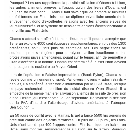
Pourquoi ? Les uns rappelleront la possible affiliation d’Obama à l’Islam,
les autres affirment, preuves à l’appui, qu’un des frères d’Obama est
un jihadiste bien connu… Mais il faut savoir que de nombreux ministres
ont été formés aux États-Unis et ont un diplôme universitaire américain. Ils
entretiennent donc d’excellentes relations avec les anciens élèves de
leurs universités, et le système de liens entre anciens élèves fonctionne à
merveille aux États-Unis.
Obama a adouci son offre à l’Iran en déclarant qu’il pourrait accepter que
Téhéran exploite 4000 centrifugeuses supplémentaires, en plus des 1300
précédentes, soit 3 fois plus de centrifugeuses. Les négociations ne
seraient qu’un stratagème pour paralyser l’action israélienne et les
protestations juives américaines, jouant sur le temps, afin de permettre à
l’Iran d’accéder à la bombe. Obama est déterminé à laisser l’Iran devenir
un protagoniste nucléaire au Moyen Orient.
Lors de l’opération « Falaise imprenable » (Tsouk Eytan), Obama s’est
révélé comme un ennemi d’Israël. Par divers moyens « administratifs »
habiles, il a empêché le transfert d’information par le FBI à Israël, lorsque
ce pays recherchait la position du soldat disparu Oron Shaoul. Il a
empêché de la même manière la livraison à temps du missile de précision
air-sol Hellfire, qui n’est parvenu qu’en septembre. Il a favorisé la décision
de la FAA d’interdire l’atterrissage d’avions américains à l’aéroport
Ben Gourion …
En 50 jours de conflit avec le Hamas, Israël a lancé 5500 tirs aériens de
précision contre des objectifs terroristes. En plus de 80 jours , les États-
Unis n’ont lancé que 400 frappes contre l’État Islamique, en Irak et en
Syrie, sans modifier sensiblement la situation sur le terrain. Pourquoi