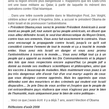
ainsi la région encore plus dangereuse ». Rappelons que les Etats-Unis
ont une base militaire au Qatar, à partir de laquelle ils mènent des
opérations contre l’Etat Islamique.
. . Dans une lettre ouverte publiée dans le Washington Post, Jon Voight,
célèbre acteur et père d’Angelina Jolie, a accusé le président Obama de
trahir Israël et de promouvoir l’antisémitisme.
«
Président Obama,vous serez le premier Président Américain à avoir
menti au peuple juif, tout autant qu’au peuple américain, en disant que
vous alliez défendre Israël, le seul état démocratique du Moyen Orient,
contre tous ses ennemis. Vous avez fait exactement le contraire. Vous
avez encouragé la propagande contre Israël, jusqu’à ce qu’il soit
considéré comme l’ennemi de tout le monde et ça a touché le monde
entier. Vous avez mis Israël en danger et vous avez promu
l’antisémitisme à travers le monde…. Vous avez infligé tout ça à un
peuple qui a apporté au monde les Dix Commandements et la plupart
des lois que nous respectons encore aujourd’hui. Le peuple juif a
donné au monde ses meilleurs scientifiques et philosophes, ainsi que
les vaccins à beaucoup de maladies. Mais maintenant vous jouez à un
jeu très dangereux afin d’avoir l’air d’un vrai martyr auprès de ceux
que vous désignez comme opprimés. Mais les opprimés que vous
défendez sont des meurtriers et des criminels qui veulent voir Israël
disparaître… Je prie Dieu de vous arrêter et j’espère que le peuple de
cet extraordinaire pays réalisera que vous n’agissez pas pour le bien
de l’humanité, mais uniquement pour le bien de votre politique
« .
. . Voici ce que j’avais écrit il y a déjà 7 ans, avant l’élection d’Obama
Réflexions d’août 2008