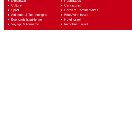
Diplomatie
Reportages
Culture
Caricatures
Sport
Derniers Commentaires
Sciences & Technologies
Billet Avion Israel
Economie Israélienne
Hôtel Israel
Voyage & Tourisme
Immobilier Israel