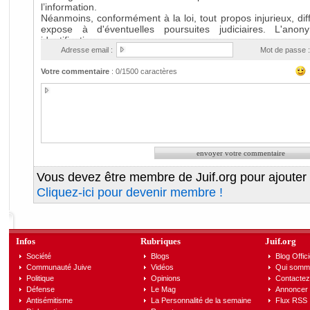
Adresse email :
Mot de passe :
Votre commentaire
:
0
/1500 caractères
Vous devez être membre de Juif.org pour ajouter
Cliquez-ici pour devenir membre !
Infos
Rubriques
Juif.org
Société
Blogs
Blog Offici
Communauté Juive
Vidéos
Qui somm
Politique
Opinions
Contactez
Défense
Le Mag
Annoncer s
Antisémitisme
La Personnalité de la semaine
Flux RSS