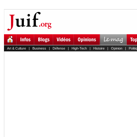
Art & Culture
|
Business
|
Défense
|
High-Tech
|
Histoire
|
Opinion
|
Politi