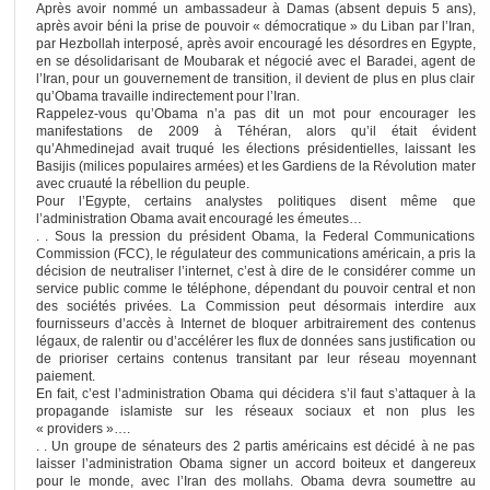
Après avoir nommé un ambassadeur à Damas (absent depuis 5 ans),
après avoir béni la prise de pouvoir « démocratique » du Liban par l’Iran,
par Hezbollah interposé, après avoir encouragé les désordres en Egypte,
en se désolidarisant de Moubarak et négocié avec el Baradei, agent de
l’Iran, pour un gouvernement de transition, il devient de plus en plus clair
qu’Obama travaille indirectement pour l’Iran.
Rappelez-vous qu’Obama n’a pas dit un mot pour encourager les
manifestations de 2009 à Téhéran, alors qu’il était évident
qu’Ahmedinejad avait truqué les élections présidentielles, laissant les
Basijis (milices populaires armées) et les Gardiens de la Révolution mater
avec cruauté la rébellion du peuple.
Pour l’Egypte, certains analystes politiques disent même que
l’administration Obama avait encouragé les émeutes…
. . Sous la pression du président Obama, la Federal Communications
Commission (FCC), le régulateur des communications américain, a pris la
décision de neutraliser l’internet, c’est à dire de le considérer comme un
service public comme le téléphone, dépendant du pouvoir central et non
des sociétés privées. La Commission peut désormais interdire aux
fournisseurs d’accès à Internet de bloquer arbitrairement des contenus
légaux, de ralentir ou d’accélérer les flux de données sans justification ou
de prioriser certains contenus transitant par leur réseau moyennant
paiement.
En fait, c’est l’administration Obama qui décidera s’il faut s’attaquer à la
propagande islamiste sur les réseaux sociaux et non plus les
« providers »….
. . Un groupe de sénateurs des 2 partis américains est décidé à ne pas
laisser l’administration Obama signer un accord boiteux et dangereux
pour le monde, avec l’Iran des mollahs. Obama devra soumettre au