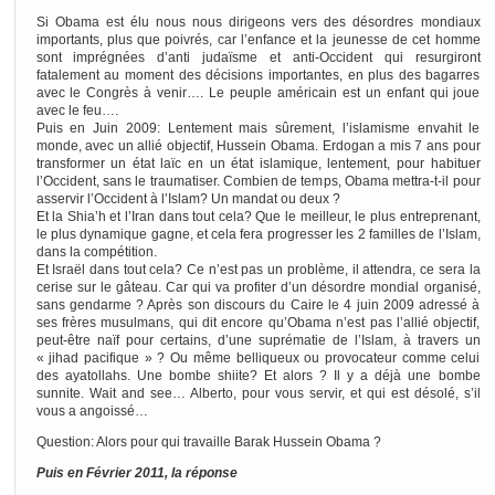
Si Obama est élu nous nous dirigeons vers des désordres mondiaux
importants, plus que poivrés, car l’enfance et la jeunesse de cet homme
sont imprégnées d’anti judaïsme et anti-Occident qui resurgiront
fatalement au moment des décisions importantes, en plus des bagarres
avec le Congrès à venir…. Le peuple américain est un enfant qui joue
avec le feu….
Puis en Juin 2009: Lentement mais sûrement, l’islamisme envahit le
monde, avec un allié objectif, Hussein Obama. Erdogan a mis 7 ans pour
transformer un état laïc en un état islamique, lentement, pour habituer
l’Occident, sans le traumatiser. Combien de temps, Obama mettra-t-il pour
asservir l’Occident à l’Islam? Un mandat ou deux ?
Et la Shia’h et l’Iran dans tout cela? Que le meilleur, le plus entreprenant,
le plus dynamique gagne, et cela fera progresser les 2 familles de l’Islam,
dans la compétition.
Et Israël dans tout cela? Ce n’est pas un problème, il attendra, ce sera la
cerise sur le gâteau. Car qui va profiter d’un désordre mondial organisé,
sans gendarme ? Après son discours du Caire le 4 juin 2009 adressé à
ses frères musulmans, qui dit encore qu’Obama n’est pas l’allié objectif,
peut-être naïf pour certains, d’une suprématie de l’Islam, à travers un
« jihad pacifique » ? Ou même belliqueux ou provocateur comme celui
des ayatollahs. Une bombe shiite? Et alors ? Il y a déjà une bombe
sunnite. Wait and see… Alberto, pour vous servir, et qui est désolé, s’il
vous a angoissé…
Question: Alors pour qui travaille Barak Hussein Obama ?
Puis en Février 2011, la réponse