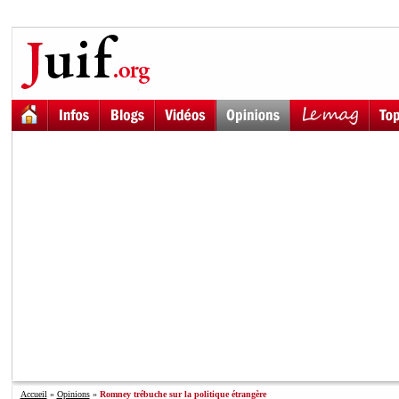
Accueil
»
Opinions
»
Romney trébuche sur la politique étrangère