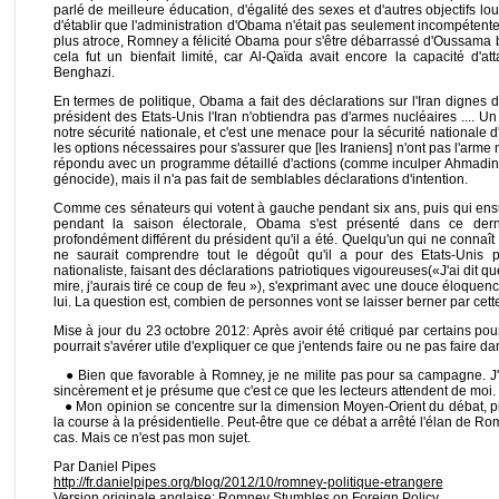
parlé de meilleure éducation, d'égalité des sexes et d'autres objectifs loua
d'établir que l'administration d'Obama n'était pas seulement incompéten
plus atroce, Romney a félicité Obama pour s'être débarrassé d'Oussama 
cela fut un bienfait limité, car Al-Qaïda avait encore la capacité d'a
Benghazi.
En termes de politique, Obama a fait des déclarations sur l'Iran dignes 
président des Etats-Unis l'Iran n'obtiendra pas d'armes nucléaires .... 
notre sécurité nationale, et c'est une menace pour la sécurité nationale d'
les options nécessaires pour s'assurer que [les Iraniens] n'ont pas l'ar
répondu avec un programme détaillé d'actions (comme inculper Ahmadinej
génocide), mais il n'a pas fait de semblables déclarations d'intention.
Comme ces sénateurs qui votent à gauche pendant six ans, puis qui e
pendant la saison électorale, Obama s'est présenté dans ce der
profondément différent du président qu'il a été. Quelqu'un qui ne connaî
ne saurait comprendre tout le dégoût qu'il a pour des Etats-Unis 
nationaliste, faisant des déclarations patriotiques vigoureuses(«J'ai dit q
mire, j'aurais tiré ce coup de feu »), s'exprimant avec une douce éloquence
lui. La question est, combien de personnes vont se laisser berner par cet
Mise à jour du 23 octobre 2012: Après avoir été critiqué par certains po
pourrait s'avérer utile d'expliquer ce que j'entends faire ou ne pas faire d
● Bien que favorable à Romney, je ne milite pas pour sa campagne. J'
sincèrement et je présume que c'est ce que les lecteurs attendent de moi.
● Mon opinion se concentre sur la dimension Moyen-Orient du débat, plu
la course à la présidentielle. Peut-être que ce débat a arrêté l'élan de R
cas. Mais ce n'est pas mon sujet.
Par Daniel Pipes
http://fr.danielpipes.org/blog/2012/10/romney-politique-etrangere
Version originale anglaise: Romney Stumbles on Foreign Policy