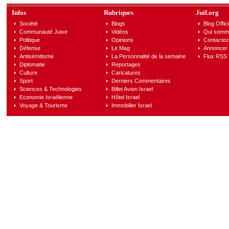
Infos
Rubriques
Juif.org
Société
Blogs
Blog Offici
Communauté Juive
Vidéos
Qui somm
Politique
Opinions
Contactez
Défense
Le Mag
Annoncer s
Antisémitisme
La Personnalité de la semaine
Flux RSS
Diplomatie
Reportages
Culture
Caricatures
Sport
Derniers Commentaires
Sciences & Technologies
Billet Avion Israel
Economie Israélienne
Hôtel Israel
Voyage & Tourisme
Immobilier Israel