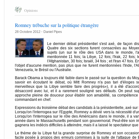
Opinions
Romney trébuche sur la politique étrangère
28 Octobre 2012 -
Daniel Pipes
Le dernier débat présidentiel s'est axé, de façon di
Quatre des six sections furent consacrées au Moyen
sujets (un sur le rôle des USA dans le monde, l'a
mentionnée 11 fois; la Libye, 12 fois; l'Irak, 22 fois; l
l'Afghanistan, 30 fois; Israël, 34 fois ; et l'Iran 47 fois
l'objet d'aucune mention, pas plus que ne furent mentionnées l'Inde, l'
Venezuela, le Brésil ou l'Australie.
Barack Obama a toujours été faible dans le passé sur la question du Moy
savoir en écoutant le débat, où Mitt Romney n'a pas tari d'éloges su
merveilleux que la Libye semble faire des progrès»), il a été d'acco
désaccord avec lui, et il a rarement souligné ses défauts. On peut 
approche pleine de douceur pour établir son amabilité, sa compétence e
commandant en chef.
Expressions du troisième débat des candidats à la présidentielle, axé sur 
Lorsqu'on l'interrogea sur l'Egypte, Romney a dévié vers la nécessité d
Lorsqu'on l'interrogea sur le rôle des Américains dans le monde, il a va
année dans le Massachusetts pendant son gouvernorat. Peut-être son ins
gagnera les indécis difficiles à atteindre, mais il a laissé le spectateur que j
Le thème de la Libye fut la grande surprise de Romney et son occasio
facile posée à propos des erreurs commises à la suite de l'attaque de 