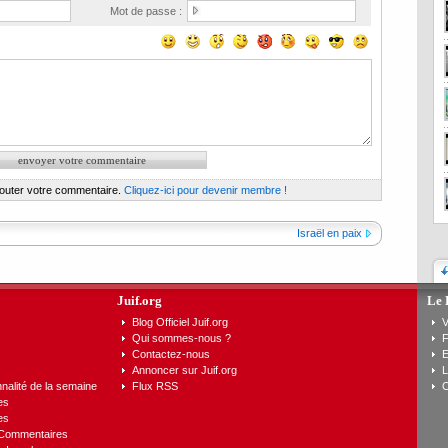
Mot de passe :
jouter votre commentaire.
Cliquez-ici pour devenir membre !
Israël en paix
Juif.org
Le 
Blog Officiel Juif.org
V
Qui sommes-nous ?
F
Contactez-nous
E
Annoncer sur Juif.org
L
nalité de la semaine
Flux RSS
C
es
es
 Commentaires