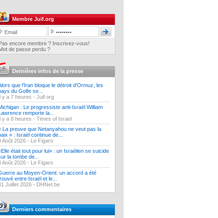
Membre Juif.org
Pas encore membre ? Inscrivez-vous!
Mot de passe perdu ?
Dernières infos de la presse
Alors que l'Iran bloque le détroit d'Ormuz, les
pays du Golfe se...
Il y a 7 heures -
Juif.org
Michigan : Le progressiste anti-Israël William
Lawrence remporte la...
Il y a 8 heures -
Times of Israel
« La preuve que Netanyahou ne veut pas la
paix » : Israël continue de...
3 Août 2026 -
Le Figaro
«Elle était tout pour lui» : un Israélien se suicide
sur la tombe de...
3 Août 2026 -
Le Figaro
Guerre au Moyen-Orient: un accord a été
trouvé entre Israël et le...
31 Juillet 2026 -
DHNet.be
Derniers commentaires