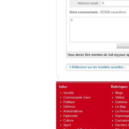
Adresse email :
Votre commentaire
:
0
/1500 caractères
Vous devez être membre de Juif.org pour a
Réflexions sur les hostilités actuelles...
Infos
Rubriques
Société
Blogs
Communauté Juive
Vidéos
Politique
Opinions
Défense
Le Mag
Antisémitisme
La Person
Diplomatie
Reportag
Culture
Caricatur
Sport
Derniers