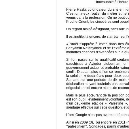
inavouable à l’heure 
Pierre Haski, cofondateur du site en lig
C’est un vieux routier du métier et ne
venus dans la profession. On ne peut do
Proche-Orient, les cimetières sont peuplé
Un regard biaisé désignant, sans aucune h
Il est inutile, là encore, de s’arrêter sur
« Israël s’apprête à voter, dans des é
Benyamin Netanyahou et de l’extrême d
moindres chances d’avancées sur la que
Si l’on passe sur le qualificatif coutu
gauchistes à Avigdor Lieberman, on n
gouvernement actuel et probable vainq
conflit. D’autant plus si l’on se remémo
la solution « deux états pour deux peu
Samarie sur une période de dix mois. 
déclaration n’ayant toutefois pas convai
négociations et encore moins de reconnaî
Mais le plus écœurant de la position po
est son oubli, évidemment volontaire, de
d’un deuxième état de « Palestine », 
sondage effectué sur cette question, et q
L’ami Google n’est pas avare de réponse
Ainsi en 2009 (3), ou encore en 2011 (4
‘’palestinien’’. Sondages, parmi d’autres