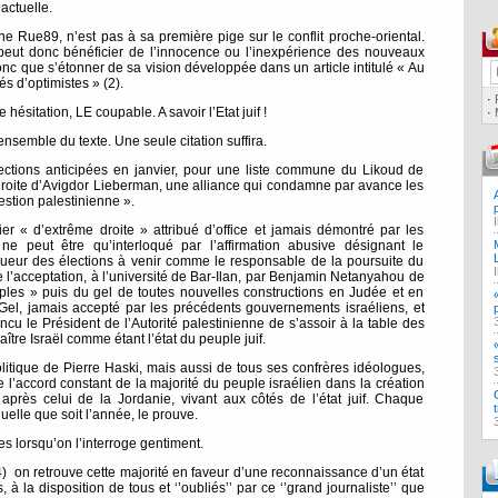
actuelle.
ne Rue89, n’est pas à sa première pige sur le conflit proche-oriental.
 peut donc bénéficier de l’innocence ou l’inexpérience des nouveaux
nc que s’étonner de sa vision développée dans un article intitulé « Au
s d’optimistes » (2).
·
ésitation, LE coupable. A savoir l’Etat juif !
·
 l’ensemble du texte. Une seule citation suffira.
lections anticipées en janvier, pour une liste commune du Likoud de
roite d’Avigdor Lieberman, une alliance qui condamne par avance les
stion palestinienne ».
mier « d’extrême droite » attribué d’office et jamais démontré par les
e peut être qu’interloqué par l’affirmation abusive désignant le
ueur des élections à venir comme le responsable de la poursuite du
re l’acceptation, à l’université de Bar-Ilan, par Benjamin Netanyahou de
ples » puis du gel de toutes nouvelles constructions en Judée et en
Gel, jamais accepté par les précédents gouvernements israéliens, et
ncu le Président de l’Autorité palestinienne de s’assoir à la table des
tre Israël comme étant l’état du peuple juif.
litique de Pierre Haski, mais aussi de tous ses confrères idéologues,
 l’accord constant de la majorité du peuple israélien dans la création
après celui de la Jordanie, vivant aux côtés de l’état juif. Chaque
uelle que soit l’année, le prouve.
s lorsqu’on l’interroge gentiment.
) on retrouve cette majorité en faveur d’une reconnaissance d’un état
, à la disposition de tous et ‘’oubliés’’ par ce ‘’grand journaliste’’ que