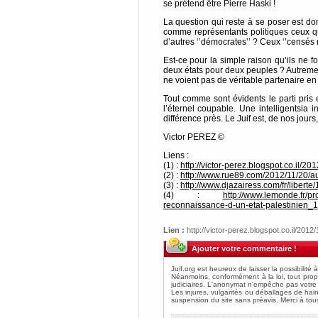
se prétend être Pierre Haski !
La question qui reste à se poser est don
comme représentants politiques ceux qu
d’autres ‘’démocrates’’ ? Ceux ‘’censés r
Est-ce pour la simple raison qu’ils ne f
deux états pour deux peuples ? Autrement 
ne voient pas de véritable partenaire en
Tout comme sont évidents le parti pris e
l’éternel coupable. Une intelligentsia
différence près. Le Juif est, de nos jours
Victor PEREZ ©
Liens :
(1) :
http://victor-perez.blogspot.co.il/2
(2) :
http://www.rue89.com/2012/11/20/au
(3) :
http://www.djazairess.com/fr/liberte
(4) :
http://www.lemonde.fr/pro
reconnaissance-d-un-etat-palestinien
Lien :
http://victor-perez.blogspot.co.il/2012
Ajouter votre commentaire !