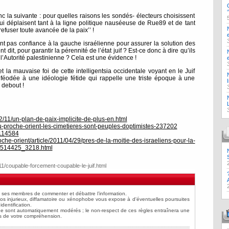
c la suivante : pour quelles raisons les sondés- électeurs choisissent
i déplaisent tant à la ligne politique nauséeuse de Rue89 et de tant
efuser toute avancée de la paix’’ !
ont pas confiance à la gauche israélienne pour assurer la solution des
dit, pour garantir la pérennité de l’état juif ? Est-ce donc à dire qu’ils
 l’Autorité palestinienne ? Cela est une évidence !
t la mauvaise foi de cette intelligentsia occidentale voyant en le Juif
 inféodée à une idéologie fétide qui rappelle une triste époque à une
, debout !
012/11/un-plan-de-paix-implicite-de-plus-en.html
-proche-orient-les-cimetieres-sont-peuples-doptimistes-237202
/114584
che-orient/article/2011/04/29/pres-de-la-moitie-des-israeliens-pour-la-
_1514425_3218.html
/11/coupable-forcement-coupable-le-juif.html