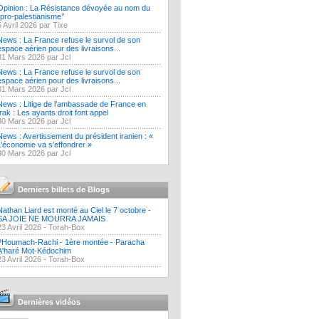
Opinion : La Résistance dévoyée au nom du
‘’pro-palestianisme’’
5 Avril 2026 par Tixe
News : La France refuse le survol de son
espace aérien pour des livraisons...
31 Mars 2026 par Jcl
News : La France refuse le survol de son
espace aérien pour des livraisons...
31 Mars 2026 par Jcl
News : Litige de l’ambassade de France en
Irak : Les ayants droit font appel
30 Mars 2026 par Jcl
News : Avertissement du président iranien : «
L’économie va s’effondrer »
30 Mars 2026 par Jcl
Derniers billets de Blogs
Nathan Liard est monté au Ciel le 7 octobre -
SA JOIE NE MOURRA JAMAIS
23 Avril 2026 -
Torah-Box
?Houmach-Rachi - 1ère montée - Paracha
A'haré Mot-Kédochim
23 Avril 2026 -
Torah-Box
Dernières vidéos