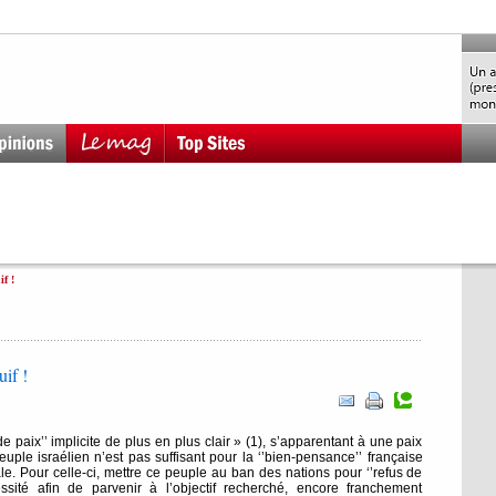
f !
if !
e paix’’ implicite de plus en plus clair » (1), s’apparentant à une paix
uple israélien n’est pas suffisant pour la ‘’bien-pensance’’ française
le. Pour celle-ci, mettre ce peuple au ban des nations pour ‘’refus de
ssité afin de parvenir à l’objectif recherché, encore franchement