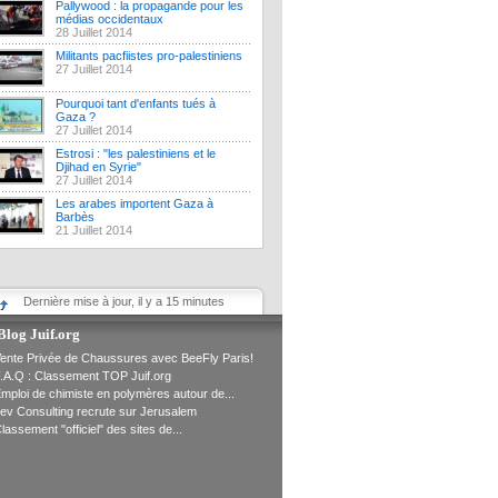
Pallywood : la propagande pour les
médias occidentaux
28 Juillet 2014
Militants pacfiistes pro-palestiniens
27 Juillet 2014
Pourquoi tant d'enfants tués à
Gaza ?
27 Juillet 2014
Estrosi : "les palestiniens et le
Djihad en Syrie"
27 Juillet 2014
Les arabes importent Gaza à
Barbès
21 Juillet 2014
Dernière mise à jour, il y a 15 minutes
Blog Juif.org
ente Privée de Chaussures avec BeeFly Paris!
.A.Q : Classement TOP Juif.org
mploi de chimiste en polymères autour de...
ev Consulting recrute sur Jerusalem
lassement "officiel" des sites de...