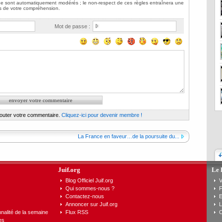
Mot de passe :
jouter votre commentaire.
Cliquez-ici pour devenir membre !
La France en faveur…de la poursuite du...
Juif.org
Le 
Blog Officiel Juif.org
V
Qui sommes-nous ?
F
Contactez-nous
E
Annoncer sur Juif.org
L
nalité de la semaine
Flux RSS
C
es