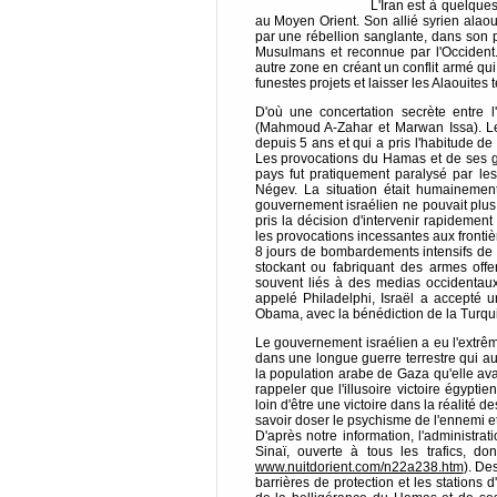
L'Iran est à quelque
au Moyen Orient. Son allié syrien alaouit
par une rébellion sanglante, dans son 
Musulmans et reconnue par l'Occident.
autre zone en créant un conflit armé qu
funestes projets et laisser les Alaouites
D'où une concertation secrète entre
(Mahmoud A-Zahar et Marwan Issa). Le
depuis 5 ans et qui a pris l'habitude de 
Les provocations du Hamas et de ses gro
pays fut pratiquement paralysé par les
Négev. La situation était humainemen
gouvernement israélien ne pouvait plus f
pris la décision d'intervenir rapidement d
les provocations incessantes aux frontière
8 jours de bombardements intensifs de 
stockant ou fabriquant des armes offe
souvent liés à des medias occidentaux
appelé Philadelphi, Israël a accepté 
Obama, avec la bénédiction de la Turqui
Le gouvernement israélien a eu l'extrêm
dans une longue guerre terrestre qui aura
la population arabe de Gaza qu'elle avai
rappeler que l'illusoire victoire égypti
loin d'être une victoire dans la réalité d
savoir doser le psychisme de l'ennemi et
D'après notre information, l'administr
Sinaï, ouverte à tous les trafics, d
www.nuitdorient.com/n22a238.htm
). De
barrières de protection et les stations 