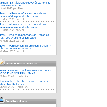
Opinion : La Résistance dévoyée au nom du
‘’pro-palestianisme’’
5 Avril 2026 par Tixe
News : La France refuse le survol de son
espace aérien pour des livraisons...
31 Mars 2026 par Jcl
News : La France refuse le survol de son
espace aérien pour des livraisons...
31 Mars 2026 par Jcl
News : Litige de l’ambassade de France en
Irak : Les ayants droit font appel
30 Mars 2026 par Jcl
News : Avertissement du président iranien : «
L’économie va s’effondrer »
30 Mars 2026 par Jcl
Derniers billets de Blogs
Nathan Liard est monté au Ciel le 7 octobre -
SA JOIE NE MOURRA JAMAIS
23 Avril 2026 -
Torah-Box
?Houmach-Rachi - 1ère montée - Paracha
A'haré Mot-Kédochim
23 Avril 2026 -
Torah-Box
Dernières vidéos