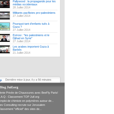
Pallywood : la propagande pour les
médias occidentaux
28 Juillet 2014
Militants pacfiistes pro-palestiniens
27 Juillet 2014
Pourquoi tant d'enfants tués à
Gaza ?
27 Juillet 2014
Estrosi : "les palestiniens et le
Djihad en Syrie"
27 Juillet 2014
Les arabes importent Gaza à
Barbès
21 Juillet 2014
Dernière mise à jour, il y a 56 minutes
Blog Juif.org
ente Privée de Chaussures avec BeeFly Paris!
.A.Q : Classement TOP Juif.org
mploi de chimiste en polymères autour de...
ev Consulting recrute sur Jerusalem
lassement "officiel" des sites de...