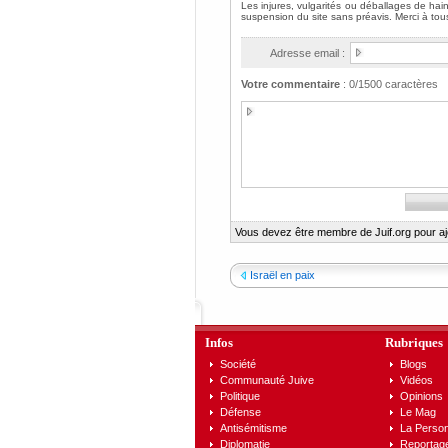
Adresse email :
Votre commentaire
:
0
/1500 caractères
Vous devez être membre de Juif.org pour a
Israël en paix
Infos
Rubriques
Société
Blogs
Communauté Juive
Vidéos
Politique
Opinions
Défense
Le Mag
Antisémitisme
La Person
Diplomatie
Reportag