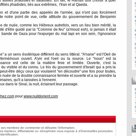
filiés jihadistes et salafistes. En fait, le Hamas doit choisir à quel
 affiliés jihadistes, liés aux extrêmes, l'Iran et al Qaeda.
on et d'une partie des appelés de l'armée, qui n'ont pas forcément
 de notre point de vue, cette attitude du gouvernement de Benjamin
nne de nuée, comme les Hébreux autrefois, vers un lieu bien mérité, la
lité d'être guidé par la "Colonne de feu" (a'moud esh), si jamais il était
 bande de Gaza pour l'expurger du mal tapi en son sein, l'ignorance
 a un sens ésotérique différent du sens littéral. "A'nane" est l'Oeil de
ermé/noun ouvert. A'yin est l'oeil ou la source. Le "noun" est la
ance est celle de la matière finie et limitée. Ouverte, c'est la
à du visible et du connu. Le trio du gouvernement d'Israël qui a pris la
peut-être déçu ceux qui voulaient "en découdre" une fois pour toutes,
te nuée de la double connaissance fermée et ouverte et a su prendre la
aires, qu'il a laissées à l'ennemi.
ux dans le Sinaï, la nuit, éclairant leur passage.
.chez.com
pour
www.nuitdorient.com