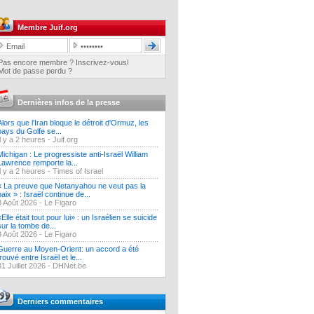
Membre Juif.org
Pas encore membre ? Inscrivez-vous!
Mot de passe perdu ?
Dernières infos de la presse
Alors que l'Iran bloque le détroit d'Ormuz, les
pays du Golfe se...
Il y a 2 heures -
Juif.org
Michigan : Le progressiste anti-Israël William
Lawrence remporte la...
Il y a 2 heures -
Times of Israel
« La preuve que Netanyahou ne veut pas la
paix » : Israël continue de...
3 Août 2026 -
Le Figaro
«Elle était tout pour lui» : un Israélien se suicide
sur la tombe de...
3 Août 2026 -
Le Figaro
Guerre au Moyen-Orient: un accord a été
trouvé entre Israël et le...
31 Juillet 2026 -
DHNet.be
Derniers commentaires