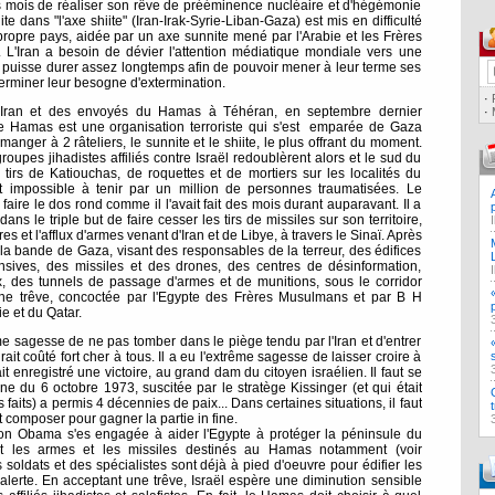
s mois de réaliser son rêve de prééminence nucléaire et d'hégémonie
e dans "l'axe shiite" (Iran-Irak-Syrie-Liban-Gaza) est mis en difficulté
propre pays, aidée par un axe sunnite mené par l'Arabie et les Frères
 L'Iran a besoin de dévier l'attention médiatique mondiale vers une
i puisse durer assez longtemps afin de pouvoir mener à leur terme ses
 terminer leur besogne d'extermination.
·
 l'Iran et des envoyés du Hamas à Téhéran, en septembre dernier
·
 Hamas est une organisation terroriste qui s'est emparée de Gaza
manger à 2 râteliers, le sunnite et le shiite, le plus offrant du moment.
upes jihadistes affiliés contre Israël redoublèrent alors et le sud du
 tirs de Katiouchas, de roquettes et de mortiers sur les localités du
t impossible à tenir par un million de personnes traumatisées. Le
aire le dos rond comme il l'avait fait des mois durant auparavant. Il a
ans le triple but de faire cesser les tirs de missiles sur son territoire,
s et l'afflux d'armes venant d'Iran et de Libye, à travers le Sinaï. Après
la bande de Gaza, visant des responsables de la terreur, des édifices
nsives, des missiles et des drones, des centres de désinformation,
, des tunnels de passage d'armes et de munitions, sous le corridor
une trêve, concoctée par l'Egypte des Frères Musulmans et par B H
e et du Qatar.
e sagesse de ne pas tomber dans le piège tendu par l'Iran et d'entrer
it coûté fort cher à tous. Il a eu l'extrême sagesse de laisser croire à
t enregistré une victoire, au grand dam du citoyen israélien. Il faut se
enne du 6 octobre 1973, suscitée par le stratège Kissinger (et qui était
es faits) a permis 4 décennies de paix... Dans certaines situations, il faut
 composer pour gagner la partie in fine.
ation Obama s'es engagée à aider l'Egypte à protéger la péninsule du
ont les armes et les missiles destinés au Hamas notamment (voir
s soldats et des spécialistes sont déjà à pied d'oeuvre pour édifier les
d'alerte. En acceptant une trêve, Israël espère une diminution sensible