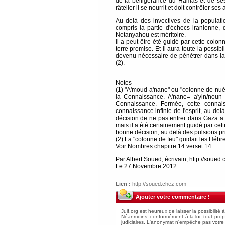
de la belligérance du Hamas et de ses af
râtelier il se nourrit et doit contrôler ses
Au delà des invectives de la populati
compris la partie d'échecs iranienne,
Netanyahou est méritoire.
Il a peut-être été guidé par cette colo
terre promise. Et il aura toute la possibi
devenu nécessaire de pénétrer dans la
(2).
Notes
(1) "A'moud a'nane" ou "colonne de nuée"
la Connaissance. A'nane= a'yin/noun f
Connaissance. Fermée, cette connaiss
connaissance infinie de l'esprit, au del
décision de ne pas entrer dans Gaza a 
mais il a été certainement guidé par cet
bonne décision, au delà des pulsions prim
(2) La "colonne de feu" guidait les Hébre
Voir Nombres chapitre 14 verset 14
Par Albert Soued, écrivain,
http://soued
Le 27 Novembre 2012
Lien :
http://soued.chez.com
Ajouter votre commentaire !