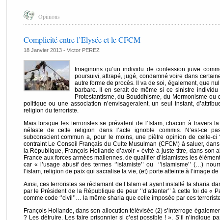
Opinions
Complicité entre l’Elysée et le CFCM
18 Janvier 2013 -
Victor PEREZ
Imaginons qu’un individu de confession juive comme
poursuivi, attrapé, jugé, condamné voire dans certain
autre forme de procès. Il va de soi, également, que nu
barbare. Il en serait de même si ce sinistre individu
Protestantisme, du Bouddhisme, du Mormonisme ou de
politique ou une association n’envisageraient, un seul instant, d’attribue
religion du terroriste.
Mais lorsque les terroristes se prévalent de l’Islam, chacun à travers l
néfaste de cette religion dans l’acte ignoble commis. N’est-ce pa
subconscient commun a, pour le moins, une piètre opinion de celle-ci
contraint Le Conseil Français du Culte Musulman (CFCM) à saluer, dans
la République, François Hollande d’avoir « évité à juste titre, dans son 
France aux forces armées maliennes, de qualifier d’islamistes les éléments 
car « l’usage abusif des termes ‘’islamiste’’ ou ‘’islamisme’’ (…) nourr
l’islam, religion de paix qui sacralise la vie, (et) porte atteinte à l’image d
Ainsi, ces terroristes se réclamant de l’Islam et ayant installé la sharia d
par le Président de la République de peur ‘’d’attenter’’ à cette foi de « 
comme code ‘’civil’’… la même sharia que celle imposée par ces terroristes 
François Hollande, dans son allocution télévisée (2) s’interroge également
? Les détruire. Les faire prisonnier si c’est possible ! ». S’il n’indique pas