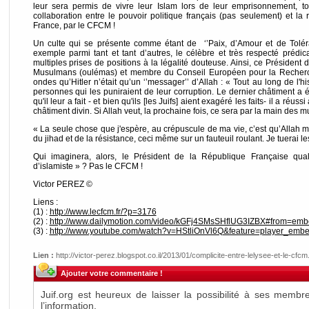
leur sera permis de vivre leur Islam lors de leur emprisonnement, to
collaboration entre le pouvoir politique français (pas seulement) et l
France, par le CFCM !
Un culte qui se présente comme étant de ‘’Paix, d’Amour et de Toléra
exemple parmi tant et tant d’autres, le célèbre et très respecté prédi
multiples prises de positions à la légalité douteuse. Ainsi, ce Président 
Musulmans (oulémas) et membre du Conseil Européen pour la Recherche 
ondes qu’Hitler n’était qu’un ‘’messager’’ d’Allah : « Tout au long de l'hi
personnes qui les puniraient de leur corruption. Le dernier châtiment a ét
qu'il leur a fait - et bien qu'ils [les Juifs] aient exagéré les faits- il a réuss
châtiment divin. Si Allah veut, la prochaine fois, ce sera par la main des 
« La seule chose que j'espère, au crépuscule de ma vie, c’est qu’Allah m
du jihad et de la résistance, ceci même sur un fauteuil roulant. Je tuerai le
Qui imaginera, alors, le Président de la République Française quali
d’islamiste » ? Pas le CFCM !
Victor PEREZ ©
Liens :
(1) :
http://www.lecfcm.fr/?p=3176
(2) :
http://www.dailymotion.com/video/kGFj4SMsSHflUG3IZBX#from=emb
(3) :
http://www.youtube.com/watch?v=HStliOnVl6Q&feature=player_emb
Lien :
http://victor-perez.blogspot.co.il/2013/01/complicite-entre-lelysee-et-le-cfcm
Ajouter votre commentaire !