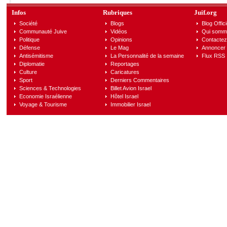
Infos
Rubriques
Juif.org
Société
Blogs
Blog Offici
Communauté Juive
Vidéos
Qui somm
Politique
Opinions
Contactez
Défense
Le Mag
Annoncer s
Antisémitisme
La Personnalité de la semaine
Flux RSS
Diplomatie
Reportages
Culture
Caricatures
Sport
Derniers Commentaires
Sciences & Technologies
Billet Avion Israel
Economie Israélienne
Hôtel Israel
Voyage & Tourisme
Immobilier Israel