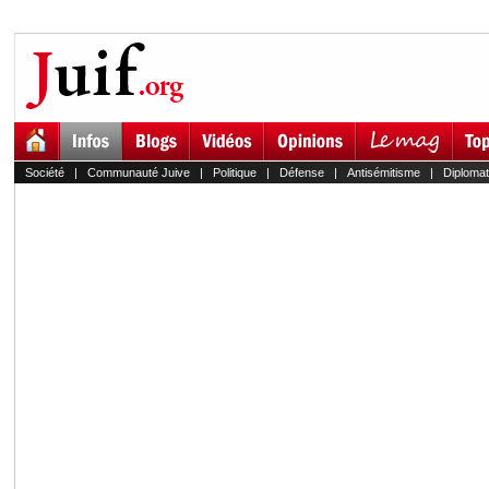
Société
|
Communauté Juive
|
Politique
|
Défense
|
Antisémitisme
|
Diplomat