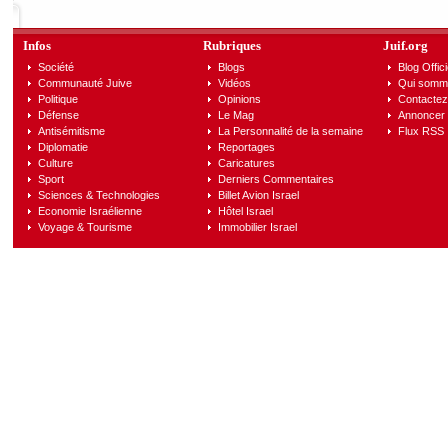
Infos
Rubriques
Juif.org
Société
Blogs
Blog Offici
Communauté Juive
Vidéos
Qui somm
Politique
Opinions
Contactez
Défense
Le Mag
Annoncer s
Antisémitisme
La Personnalité de la semaine
Flux RSS
Diplomatie
Reportages
Culture
Caricatures
Sport
Derniers Commentaires
Sciences & Technologies
Billet Avion Israel
Economie Israélienne
Hôtel Israel
Voyage & Tourisme
Immobilier Israel