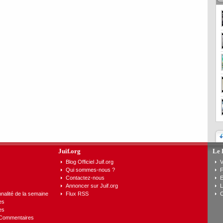
Juif.org
Le 
Blog Officiel Juif.org
V
Qui sommes-nous ?
F
Contactez-nous
E
Annoncer sur Juif.org
L
nalité de la semaine
Flux RSS
C
es
es
 Commentaires