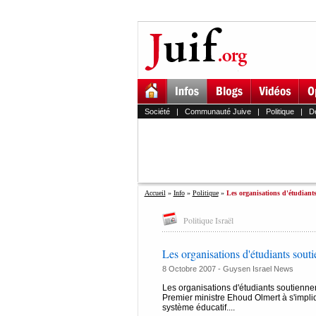
Société
|
Communauté Juive
|
Politique
|
D
Accueil
»
Info
»
Politique
»
Les organisations d'étudiants
Politique Israël
Les organisations d'étudiants soutie
8 Octobre 2007 - Guysen Israel News
Les organisations d'étudiants soutiennen
Premier ministre Ehoud Olmert à s'impliq
système éducatif....