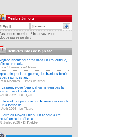
Membre Juif.org
Pas encore membre ? Inscrivez-vous!
Mot de passe perdu ?
Dernières infos de la presse
Mojtaba Khamenei serait dans un état critique,
affirme un média...
Il y a 4 heures -
i24 News
Après cinq mois de guerre, des Iraniens forcés
à des sacrifices au...
Il y a 4 heures -
Times of Israel
« La preuve que Netanyahou ne veut pas la
paix » : Israël continue de...
3 Août 2026 -
Le Figaro
«Elle était tout pour lui» : un Israélien se suicide
sur la tombe de...
3 Août 2026 -
Le Figaro
Guerre au Moyen-Orient: un accord a été
trouvé entre Israël et le...
31 Juillet 2026 -
DHNet.be