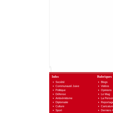
Infos
Rubriques
Société
Blogs
Communauté Juive
Vidéos
Politique
Opinions
Défense
Le Mag
Antisémitisme
La Person
Diplomatie
Reportag
Culture
Caricatur
Sport
Derniers