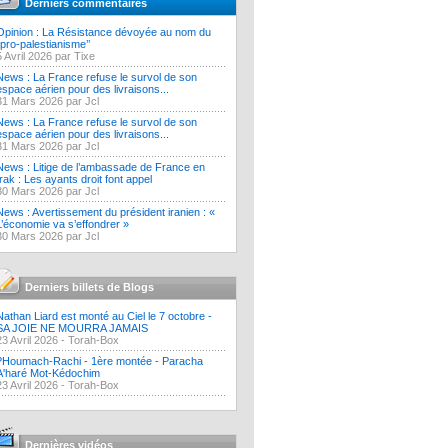
Derniers commentaires
Opinion : La Résistance dévoyée au nom du
‘’pro-palestianisme’’
5 Avril 2026 par Tixe
News : La France refuse le survol de son
espace aérien pour des livraisons...
31 Mars 2026 par Jcl
News : La France refuse le survol de son
espace aérien pour des livraisons...
31 Mars 2026 par Jcl
News : Litige de l’ambassade de France en
Irak : Les ayants droit font appel
30 Mars 2026 par Jcl
News : Avertissement du président iranien : «
L’économie va s’effondrer »
30 Mars 2026 par Jcl
Derniers billets de Blogs
Nathan Liard est monté au Ciel le 7 octobre -
SA JOIE NE MOURRA JAMAIS
23 Avril 2026 -
Torah-Box
?Houmach-Rachi - 1ère montée - Paracha
A'haré Mot-Kédochim
23 Avril 2026 -
Torah-Box
Dernières vidéos