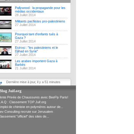
Pallywood : la propagande pour les
médias occidentaux
28 Juillet 2014
Militants pacfiistes pro-palestiniens
27 Juillet 2014
Pourquoi tant d'enfants tués à
Gaza ?
27 Juillet 2014
Estrosi : "les palestiniens et le
Djihad en Syrie"
27 Juillet 2014
Les arabes importent Gaza à
Barbès
21 Juillet 2014
Dernière mise à jour, il y a 51 minutes
Blog Juif.org
ente Privée de Chaussures avec BeeFly Paris!
.A.Q : Classement TOP Juif.org
mploi de chimiste en polymères autour de...
ev Consulting recrute sur Jerusalem
lassement "officiel" des sites de...