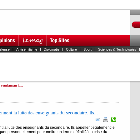
éfense
|
Antisémitisme
|
Diplomatie
|
Culture
|
Sport
|
Sciences & Technologies
 soutiennent la...
nnent la lutte des enseignants du secondaire. Ils...
t la lutte des enseignants du secondaire. Ils appellent également le
uer personnellement pour mettre un terme définitif à la crise du