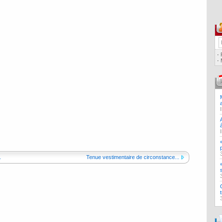
·
·
.
Tenue vestimentaire de circonstance...