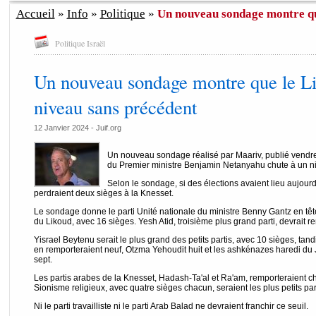
Accueil
»
Info
»
Politique
»
Un nouveau sondage montre que
Politique Israël
Un nouveau sondage montre que le Li
niveau sans précédent
12 Janvier 2024 - Juif.org
Un nouveau sondage réalisé par Maariv, publié vendred
du Premier ministre Benjamin Netanyahu chute à un n
Selon le sondage, si des élections avaient lieu aujourd'h
perdraient deux sièges à la Knesset.
Le sondage donne le parti Unité nationale du ministre Benny Gantz en tête
du Likoud, avec 16 sièges. Yesh Atid, troisième plus grand parti, devrait r
Yisrael Beytenu serait le plus grand des petits partis, avec 10 sièges, ta
en remporteraient neuf, Otzma Yehoudit huit et les ashkénazes haredi du 
sept.
Les partis arabes de la Knesset, Hadash-Ta'al et Ra'am, remporteraient ch
Sionisme religieux, avec quatre sièges chacun, seraient les plus petits par
Ni le parti travailliste ni le parti Arab Balad ne devraient franchir ce seuil.