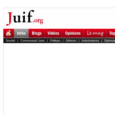
Société
|
Communauté Juive
|
Politique
|
Défense
|
Antisémitisme
|
Diplomat