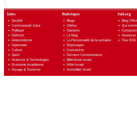
Infos
Rubriques
Juif.org
Société
Blogs
Blog Offici
Communauté Juive
Vidéos
Qui somm
Politique
Opinions
Contactez
Défense
Le Mag
Annoncer s
Antisémitisme
La Personnalité de la semaine
Flux RSS
Diplomatie
Reportages
Culture
Caricatures
Sport
Derniers Commentaires
Sciences & Technologies
Billet Avion Israel
Economie Israélienne
Hôtel Israel
Voyage & Tourisme
Immobilier Israel