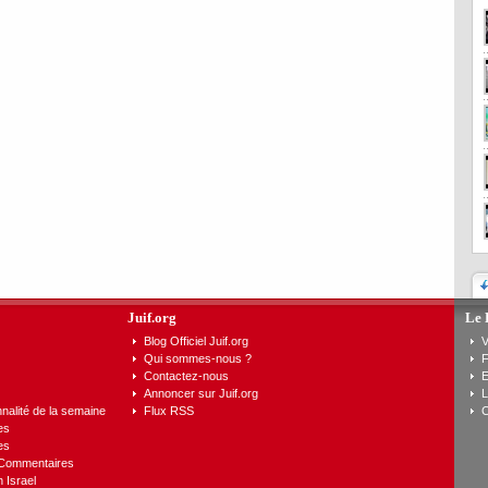
Juif.org
Le 
Blog Officiel Juif.org
V
Qui sommes-nous ?
F
Contactez-nous
E
Annoncer sur Juif.org
L
nalité de la semaine
Flux RSS
C
es
es
 Commentaires
n Israel