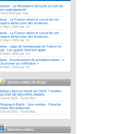
Opinion : La Résistance dévoyée au nom du
‘’pro-palestianisme’’
5 Avril 2026 par Tixe
News : La France refuse le survol de son
espace aérien pour des livraisons...
31 Mars 2026 par Jcl
News : La France refuse le survol de son
espace aérien pour des livraisons...
31 Mars 2026 par Jcl
News : Litige de l’ambassade de France en
Irak : Les ayants droit font appel
30 Mars 2026 par Jcl
News : Avertissement du président iranien : «
L’économie va s’effondrer »
30 Mars 2026 par Jcl
Derniers billets de Blogs
Nathan Liard est monté au Ciel le 7 octobre -
SA JOIE NE MOURRA JAMAIS
23 Avril 2026 -
Torah-Box
?Houmach-Rachi - 1ère montée - Paracha
A'haré Mot-Kédochim
23 Avril 2026 -
Torah-Box
Dernières vidéos