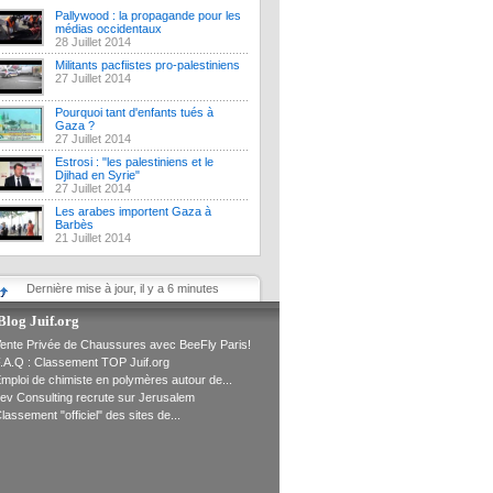
Pallywood : la propagande pour les
médias occidentaux
28 Juillet 2014
Militants pacfiistes pro-palestiniens
27 Juillet 2014
Pourquoi tant d'enfants tués à
Gaza ?
27 Juillet 2014
Estrosi : "les palestiniens et le
Djihad en Syrie"
27 Juillet 2014
Les arabes importent Gaza à
Barbès
21 Juillet 2014
Dernière mise à jour, il y a 6 minutes
Blog Juif.org
ente Privée de Chaussures avec BeeFly Paris!
.A.Q : Classement TOP Juif.org
mploi de chimiste en polymères autour de...
ev Consulting recrute sur Jerusalem
lassement "officiel" des sites de...