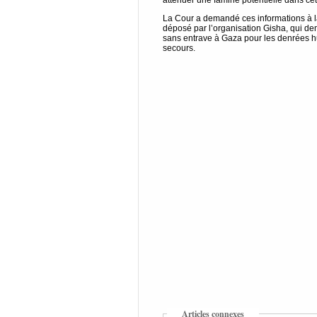
atténuer une famine potentielle dans cet
La Cour a demandé ces informations à l
déposé par l’organisation Gisha, qui d
sans entrave à Gaza pour les denrées hu
secours.
Articles connexes