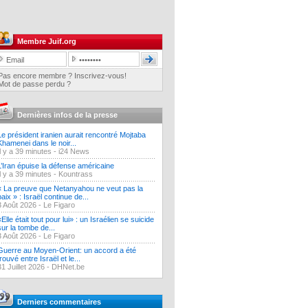
Membre Juif.org
Pas encore membre ? Inscrivez-vous!
Mot de passe perdu ?
Dernières infos de la presse
Le président iranien aurait rencontré Mojtaba
Khamenei dans le noir...
Il y a 39 minutes -
i24 News
L’Iran épuise la défense américaine
Il y a 39 minutes -
Kountrass
« La preuve que Netanyahou ne veut pas la
paix » : Israël continue de...
3 Août 2026 -
Le Figaro
«Elle était tout pour lui» : un Israélien se suicide
sur la tombe de...
3 Août 2026 -
Le Figaro
Guerre au Moyen-Orient: un accord a été
trouvé entre Israël et le...
31 Juillet 2026 -
DHNet.be
Derniers commentaires