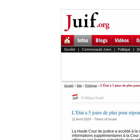
Société
|
Communauté Juive
|
Politique
|
D
Accueil
»
Info
»
Politique
»
L’État a 5 jours de plus pour
Politique Israël
L’État a 5 jours de plus pour répon
11 Avril 2024 -
Times of Israel
La Haute Cour de justice a accédé à la d
informations supplémentaires à la Cour 