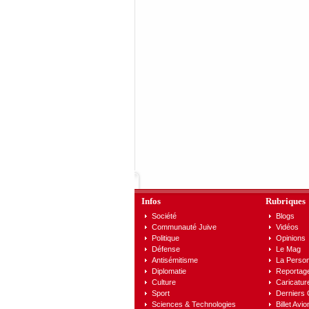
Infos
Rubriques
Société
Blogs
Communauté Juive
Vidéos
Politique
Opinions
Défense
Le Mag
Antisémitisme
La Person
Diplomatie
Reportag
Culture
Caricatur
Sport
Derniers
Sciences & Technologies
Billet Avio