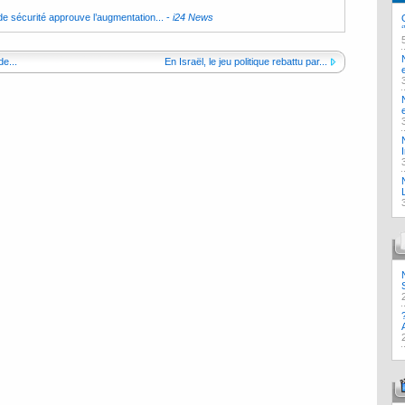
t de sécurité approuve l’augmentation...
-
i24 News
de...
En Israël, le jeu politique rebattu par...