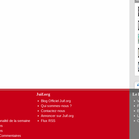
Juif.org
Le 
Blog Officiel Juif.org
V
Qui sommes-nous ?
F
Contactez-nous
E
Annoncer sur Juif.org
L
nalité de la semaine
Flux RSS
C
es
es
 Commentaires