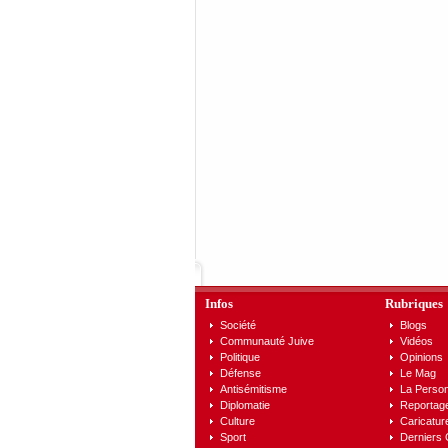
Infos
Rubriques
Société
Blogs
Communauté Juive
Vidéos
Politique
Opinions
Défense
Le Mag
Antisémitisme
La Person
Diplomatie
Reportag
Culture
Caricatur
Sport
Derniers