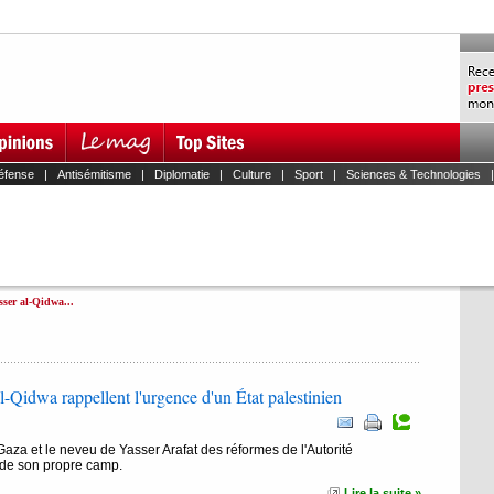
éfense
|
Antisémitisme
|
Diplomatie
|
Culture
|
Sport
|
Sciences & Technologies
ser al-Qidwa...
-Qidwa rappellent l'urgence d'un État palestinien
 Gaza et le neveu de Yasser Arafat des réformes de l'Autorité
 de son propre camp.
Lire la suite »