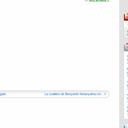
·
·
ale...
La coalition de Benyamin Netanyahou en...