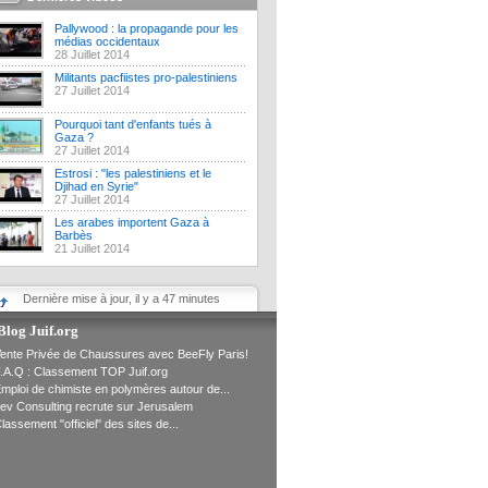
Pallywood : la propagande pour les
médias occidentaux
28 Juillet 2014
Militants pacfiistes pro-palestiniens
27 Juillet 2014
Pourquoi tant d'enfants tués à
Gaza ?
27 Juillet 2014
Estrosi : "les palestiniens et le
Djihad en Syrie"
27 Juillet 2014
Les arabes importent Gaza à
Barbès
21 Juillet 2014
Dernière mise à jour, il y a 47 minutes
Blog Juif.org
ente Privée de Chaussures avec BeeFly Paris!
.A.Q : Classement TOP Juif.org
mploi de chimiste en polymères autour de...
ev Consulting recrute sur Jerusalem
lassement "officiel" des sites de...