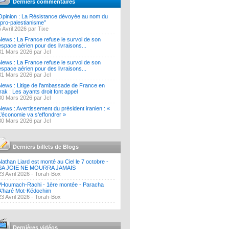
Derniers commentaires
Opinion : La Résistance dévoyée au nom du
‘’pro-palestianisme’’
5 Avril 2026 par Tixe
News : La France refuse le survol de son
espace aérien pour des livraisons...
31 Mars 2026 par Jcl
News : La France refuse le survol de son
espace aérien pour des livraisons...
31 Mars 2026 par Jcl
News : Litige de l’ambassade de France en
Irak : Les ayants droit font appel
30 Mars 2026 par Jcl
News : Avertissement du président iranien : «
L’économie va s’effondrer »
30 Mars 2026 par Jcl
Derniers billets de Blogs
Nathan Liard est monté au Ciel le 7 octobre -
SA JOIE NE MOURRA JAMAIS
23 Avril 2026 -
Torah-Box
?Houmach-Rachi - 1ère montée - Paracha
A'haré Mot-Kédochim
23 Avril 2026 -
Torah-Box
Dernières vidéos