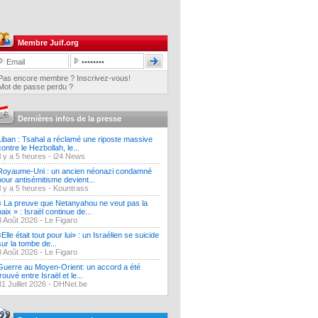
Membre Juif.org
Pas encore membre ? Inscrivez-vous!
Mot de passe perdu ?
Dernières infos de la presse
Liban : Tsahal a réclamé une riposte massive
contre le Hezbollah, le...
Il y a 5 heures -
i24 News
Royaume-Uni : un ancien néonazi condamné
pour antisémitisme devient...
Il y a 5 heures -
Kountrass
« La preuve que Netanyahou ne veut pas la
paix » : Israël continue de...
3 Août 2026 -
Le Figaro
«Elle était tout pour lui» : un Israélien se suicide
sur la tombe de...
3 Août 2026 -
Le Figaro
Guerre au Moyen-Orient: un accord a été
trouvé entre Israël et le...
31 Juillet 2026 -
DHNet.be