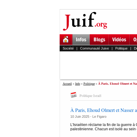
Société
|
Communauté Juive
|
Politique
|
D
Accueil
»
Info
»
Politique
»
À Paris, Ehoud Olmert et Nas
Politique Israël
À Paris, Ehoud Olmert et Nasser al
10 Juin 2025 -
Le Figaro
L'Israélien réclame la fin de la guerre à
palestinienne. Chacun est isolé au sein