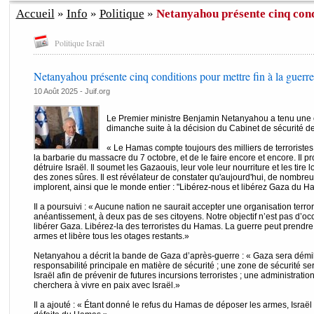
Accueil
»
Info
»
Politique
»
Netanyahou présente cinq cond
Politique Israël
Netanyahou présente cinq conditions pour mettre fin à la guerre
10 Août 2025 - Juif.org
Le Premier ministre Benjamin Netanyahou a tenu une 
dimanche suite à la décision du Cabinet de sécurité d
« Le Hamas compte toujours des milliers de terroristes 
la barbarie du massacre du 7 octobre, et de le faire encore et encore. Il 
détruire Israël. Il soumet les Gazaouis, leur vole leur nourriture et les tire 
des zones sûres. Il est révélateur de constater qu'aujourd'hui, de nombreu
implorent, ainsi que le monde entier : "Libérez-nous et libérez Gaza du 
Il a poursuivi : « Aucune nation ne saurait accepter une organisation terro
anéantissement, à deux pas de ses citoyens. Notre objectif n’est pas d’occ
libérer Gaza. Libérez-la des terroristes du Hamas. La guerre peut prendr
armes et libère tous les otages restants.»
Netanyahou a décrit la bande de Gaza d’après-guerre : « Gaza sera démilit
responsabilité principale en matière de sécurité ; une zone de sécurité ser
Israël afin de prévenir de futures incursions terroristes ; une administration
cherchera à vivre en paix avec Israël.»
Il a ajouté : « Étant donné le refus du Hamas de déposer les armes, Israël d