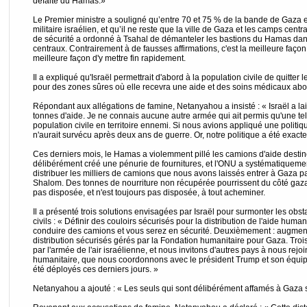
défaite du Hamas.»
Le Premier ministre a souligné qu’entre 70 et 75 % de la bande de Gaza e
militaire israélien, et qu’il ne reste que la ville de Gaza et les camps cen
de sécurité a ordonné à Tsahal de démanteler les bastions du Hamas dans
centraux. Contrairement à de fausses affirmations, c'est la meilleure façon d
meilleure façon d'y mettre fin rapidement.
Il a expliqué qu'Israël permettrait d'abord à la population civile de quitter
pour des zones sûres où elle recevra une aide et des soins médicaux ab
Répondant aux allégations de famine, Netanyahou a insisté : « Israël a lai
tonnes d'aide. Je ne connais aucune autre armée qui ait permis qu'une tel
population civile en territoire ennemi. Si nous avions appliqué une polit
n'aurait survécu après deux ans de guerre. Or, notre politique a été exacte
Ces derniers mois, le Hamas a violemment pillé les camions d'aide destinés
délibérément créé une pénurie de fournitures, et l'ONU a systématiqueme
distribuer les milliers de camions que nous avons laissés entrer à Gaza 
Shalom. Des tonnes de nourriture non récupérée pourrissent du côté gazaou
pas disposée, et n'est toujours pas disposée, à tout acheminer.
Il a présenté trois solutions envisagées par Israël pour surmonter les obst
civils : « Définir des couloirs sécurisés pour la distribution de l'aide humani
conduire des camions et vous serez en sécurité. Deuxièmement : augment
distribution sécurisés gérés par la Fondation humanitaire pour Gaza. Tro
par l'armée de l'air israélienne, et nous invitons d'autres pays à nous rejoi
humanitaire, que nous coordonnons avec le président Trump et son équip
été déployés ces derniers jours. »
Netanyahou a ajouté : « Les seuls qui sont délibérément affamés à Gaza 