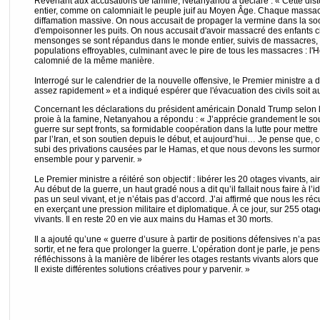
Revenant aux accusations de famine, Netanyahou a déclaré : « Cette dis
entier, comme on calomniait le peuple juif au Moyen Âge. Chaque massacr
diffamation massive. On nous accusait de propager la vermine dans la soc
d'empoisonner les puits. On nous accusait d'avoir massacré des enfants c
mensonges se sont répandus dans le monde entier, suivis de massacres,
populations effroyables, culminant avec le pire de tous les massacres : l'Hol
calomnié de la même manière.
Interrogé sur le calendrier de la nouvelle offensive, le Premier ministre a
assez rapidement » et a indiqué espérer que l'évacuation des civils soit a
Concernant les déclarations du président américain Donald Trump selon 
proie à la famine, Netanyahou a répondu : « J’apprécie grandement le so
guerre sur sept fronts, sa formidable coopération dans la lutte pour mettre
par l’Iran, et son soutien depuis le début, et aujourd’hui… Je pense que,
subi des privations causées par le Hamas, et que nous devons les surmon
ensemble pour y parvenir. »
Le Premier ministre a réitéré son objectif : libérer les 20 otages vivants, a
Au début de la guerre, un haut gradé nous a dit qu’il fallait nous faire à 
pas un seul vivant, et je n’étais pas d’accord. J’ai affirmé que nous les réc
en exerçant une pression militaire et diplomatique. À ce jour, sur 255 otag
vivants. Il en reste 20 en vie aux mains du Hamas et 30 morts.
Il a ajouté qu’une « guerre d’usure à partir de positions défensives n’a pas
sortir, et ne fera que prolonger la guerre. L’opération dont je parle, je pens
réfléchissons à la manière de libérer les otages restants vivants alors 
Il existe différentes solutions créatives pour y parvenir. »