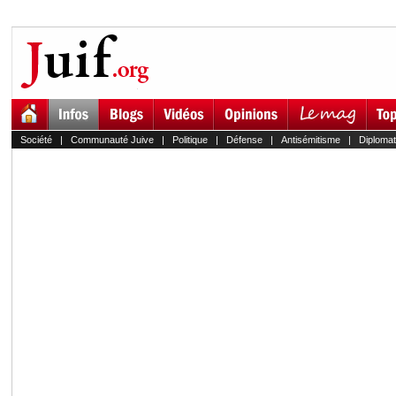
Société
|
Communauté Juive
|
Politique
|
Défense
|
Antisémitisme
|
Diplomat