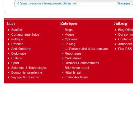
Sous pression internationale, Benjamin...
Georges B
Infos
Rubriques
Juif.org
Société
Blogs
Blog Offici
Communauté Juive
Vidéos
Qui somm
Politique
Opinions
Contactez
Défense
Le Mag
Annoncer s
Antisémitisme
La Personnalité de la semaine
Flux RSS
Diplomatie
Reportages
Culture
Caricatures
Sport
Derniers Commentaires
Sciences & Technologies
Billet Avion Israel
Economie Israélienne
Hôtel Israel
Voyage & Tourisme
Immobilier Israel