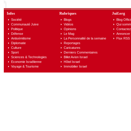
Infos
Rubriques
Juif.org
Société
Blogs
Blog Offici
Communauté Juive
Vidéos
Qui somm
Politique
Opinions
Contactez
Défense
Le Mag
Annoncer s
Antisémitisme
La Personnalité de la semaine
Flux RSS
Diplomatie
Reportages
Culture
Caricatures
Sport
Derniers Commentaires
Sciences & Technologies
Billet Avion Israel
Economie Israélienne
Hôtel Israel
Voyage & Tourisme
Immobilier Israel