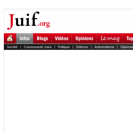
Société
|
Communauté Juive
|
Politique
|
Défense
|
Antisémitisme
|
Diplomat