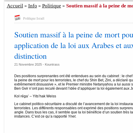
Accueil
»
Info
»
Politique
»
Soutien massif à la peine de mo
Politique Israël
Soutien massif à la peine de mort pour
application de la loi aux Arabes et aux
distinction
21 Novembre 2025 -
Kountrass
Des positions surprenantes ont été entendues au sein du cabinet : le chef
la peine de mort pour les terroristes, le chef du Shin Bet, Zini, a déclaré q
extrêmement dissuasive », et le Premier ministre Netanyahou a lui aussi s
Ben Gvir n’ont pas reculé devant l’idée d’appliquer la loi également aux Ju
Kol réga’ – Yits’hak Weiss
Le cabinet politico-sécuritaire a discuté de l’avancement de la loi instaura
terroristes. Les différents responsables ont exprimé des positions surpre
angle. Dans tous les cas, il semble que la loi bénéficie d’un soutien très la
instances. C’est ce qu’a rapporté
Ynet
.