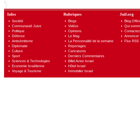
Infos
Rubriques
Juif.org
Société
Blogs
Blog Offici
Communauté Juive
Vidéos
Qui somm
Politique
Opinions
Contactez
Défense
Le Mag
Annoncer s
Antisémitisme
La Personnalité de la semaine
Flux RSS
Diplomatie
Reportages
Culture
Caricatures
Sport
Derniers Commentaires
Sciences & Technologies
Billet Avion Israel
Economie Israélienne
Hôtel Israel
Voyage & Tourisme
Immobilier Israel