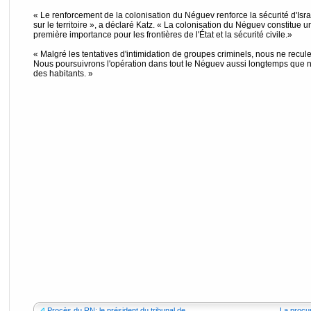
« Le renforcement de la colonisation du Néguev renforce la sécurité d'Isra
sur le territoire », a déclaré Katz. « La colonisation du Néguev constitue 
première importance pour les frontières de l'État et la sécurité civile.»
« Malgré les tentatives d'intimidation de groupes criminels, nous ne recule
Nous poursuivrons l'opération dans tout le Néguev aussi longtemps que néc
des habitants. »
Procès du RN: le président du tribunal de...
La procur