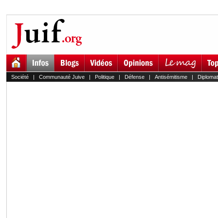
Société
|
Communauté Juive
|
Politique
|
Défense
|
Antisémitisme
|
Diplomat