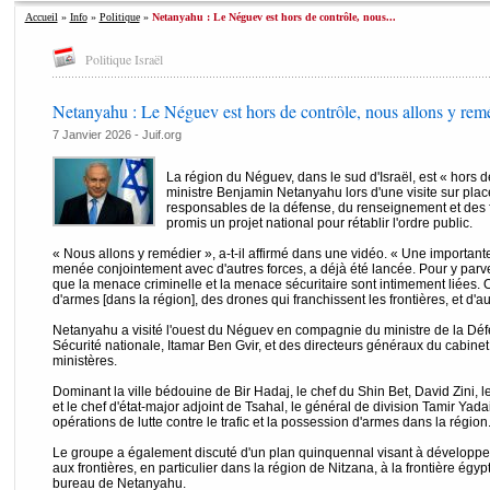
Accueil
»
Info
»
Politique
»
Netanyahu : Le Néguev est hors de contrôle, nous...
Politique Israël
Netanyahu : Le Néguev est hors de contrôle, nous allons y rem
7 Janvier 2026 - Juif.org
La région du Néguev, dans le sud d'Israël, est « hors d
ministre Benjamin Netanyahu lors d'une visite sur pl
responsables de la défense, du renseignement et des for
promis un projet national pour rétablir l'ordre public.
« Nous allons y remédier », a-t-il affirmé dans une vidéo. « Une importante
menée conjointement avec d'autres forces, a déjà été lancée. Pour y parve
que la menace criminelle et la menace sécuritaire sont intimement liées. 
d'armes [dans la région], des drones qui franchissent les frontières, et d'
Netanyahu a visité l'ouest du Néguev en compagnie du ministre de la Défen
Sécurité nationale, Itamar Ben Gvir, et des directeurs généraux du cabinet
ministères.
Dominant la ville bédouine de Bir Hadaj, le chef du Shin Bet, David Zini,
et le chef d'état-major adjoint de Tsahal, le général de division Tamir Yad
opérations de lutte contre le trafic et la possession d'armes dans la région
Le groupe a également discuté d'un plan quinquennal visant à développe
aux frontières, en particulier dans la région de Nitzana, à la frontière é
bureau de Netanyahu.