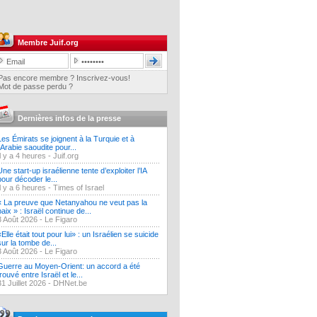
Membre Juif.org
Pas encore membre ? Inscrivez-vous!
Mot de passe perdu ?
Dernières infos de la presse
Les Émirats se joignent à la Turquie et à
l'Arabie saoudite pour...
Il y a 4 heures -
Juif.org
Une start-up israélienne tente d’exploiter l’IA
pour décoder le...
Il y a 6 heures -
Times of Israel
« La preuve que Netanyahou ne veut pas la
paix » : Israël continue de...
3 Août 2026 -
Le Figaro
«Elle était tout pour lui» : un Israélien se suicide
sur la tombe de...
3 Août 2026 -
Le Figaro
Guerre au Moyen-Orient: un accord a été
trouvé entre Israël et le...
31 Juillet 2026 -
DHNet.be