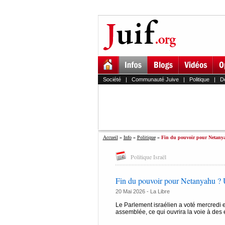
Société
|
Communauté Juive
|
Politique
|
D
Accueil
»
Info
»
Politique
»
Fin du pouvoir pour Netanya
Politique Israël
Fin du pouvoir pour Netanyahu ? U
20 Mai 2026 -
La Libre
Le Parlement israélien a voté mercredi en
assemblée, ce qui ouvrira la voie à des él