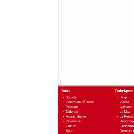
Infos
Rubriques
Société
Blogs
Communauté Juive
Vidéos
Politique
Opinions
Défense
Le Mag
Antisémitisme
La Person
Diplomatie
Reportag
Culture
Caricatur
Sport
Derniers