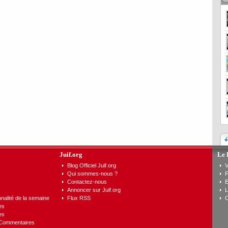
Juif.org
Le 
Blog Officiel Juif.org
V
Qui sommes-nous ?
F
Contactez-nous
E
Annoncer sur Juif.org
L
nalité de la semaine
Flux RSS
C
es
es
 Commentaires