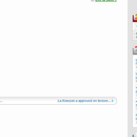
·
·
..
La Knesset a approuvé en lecture...