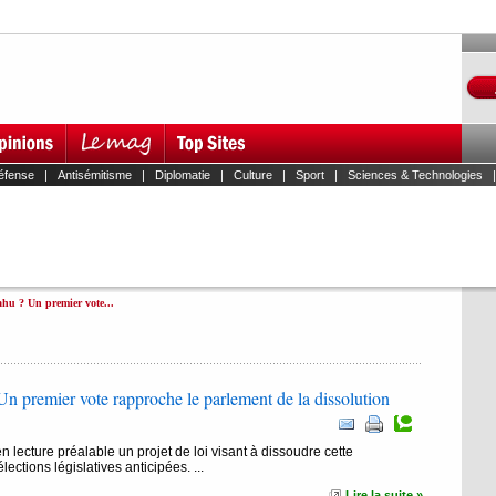
éfense
|
Antisémitisme
|
Diplomatie
|
Culture
|
Sport
|
Sciences & Technologies
hu ? Un premier vote...
n premier vote rapproche le parlement de la dissolution
 lecture préalable un projet de loi visant à dissoudre cette
ections législatives anticipées. ...
Lire la suite »