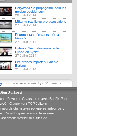
Pallywood : la propagande pour les
médias occidentaux
28 Juillet 2014
Militants pacfiistes pro-palestiniens
27 Juillet 2014
Pourquoi tant d'enfants tués à
Gaza ?
27 Juillet 2014
Estrosi : "les palestiniens et le
Djihad en Syrie"
27 Juillet 2014
Les arabes importent Gaza à
Barbès
21 Juillet 2014
Dernière mise à jour, il y a 51 minutes
Blog Juif.org
ente Privée de Chaussures avec BeeFly Paris!
.A.Q : Classement TOP Juif.org
mploi de chimiste en polymères autour de...
ev Consulting recrute sur Jerusalem
lassement "officiel" des sites de...