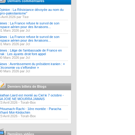
Derniers commentaires
Opinion : La Résistance dévoyée au nom du
‘’pro-palestianisme’’
5 Avril 2026 par Tixe
News : La France refuse le survol de son
espace aérien pour des livraisons...
31 Mars 2026 par Jcl
News : La France refuse le survol de son
espace aérien pour des livraisons...
31 Mars 2026 par Jcl
News : Litige de l’ambassade de France en
Irak : Les ayants droit font appel
30 Mars 2026 par Jcl
News : Avertissement du président iranien : «
L’économie va s’effondrer »
30 Mars 2026 par Jcl
Derniers billets de Blogs
Nathan Liard est monté au Ciel le 7 octobre -
SA JOIE NE MOURRA JAMAIS
23 Avril 2026 -
Torah-Box
?Houmach-Rachi - 1ère montée - Paracha
A'haré Mot-Kédochim
23 Avril 2026 -
Torah-Box
Dernières vidéos