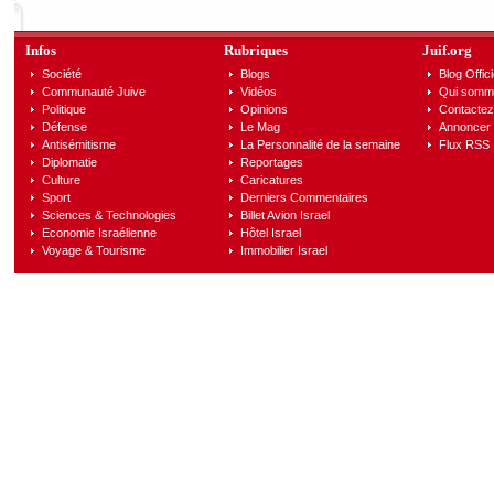
Infos
Rubriques
Juif.org
Société
Blogs
Blog Offici
Communauté Juive
Vidéos
Qui somm
Politique
Opinions
Contactez
Défense
Le Mag
Annoncer s
Antisémitisme
La Personnalité de la semaine
Flux RSS
Diplomatie
Reportages
Culture
Caricatures
Sport
Derniers Commentaires
Sciences & Technologies
Billet Avion Israel
Economie Israélienne
Hôtel Israel
Voyage & Tourisme
Immobilier Israel