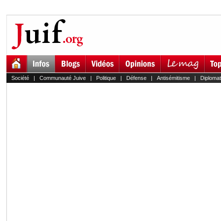
Société
|
Communauté Juive
|
Politique
|
Défense
|
Antisémitisme
|
Diplomat