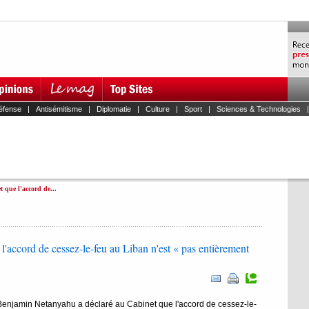
éfense
|
Antisémitisme
|
Diplomatie
|
Culture
|
Sport
|
Sciences & Technologies
 que l'accord de...
'accord de cessez-le-feu au Liban n'est « pas entièrement
Benjamin Netanyahu a déclaré au Cabinet que l'accord de cessez-le-