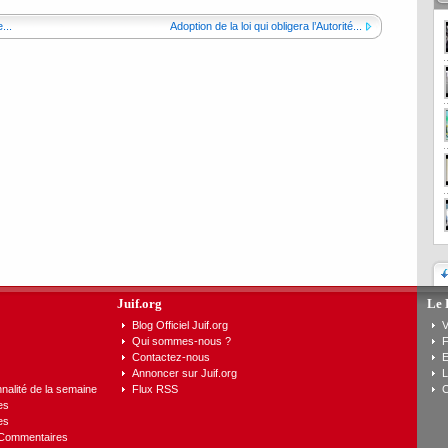
...
Adoption de la loi qui obligera l’Autorité...
Juif.org
Le 
Blog Officiel Juif.org
V
Qui sommes-nous ?
F
Contactez-nous
E
Annoncer sur Juif.org
L
nalité de la semaine
Flux RSS
C
es
es
 Commentaires