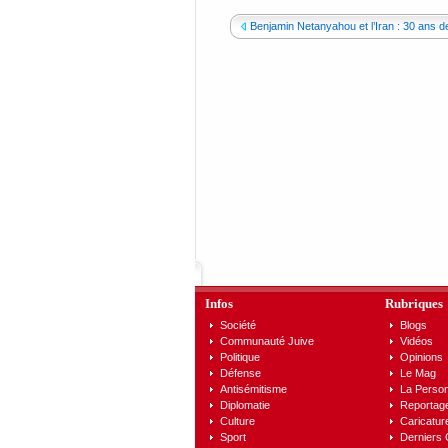
Benjamin Netanyahou et l’Iran : 30 ans de
Infos
Rubriques
Société
Blogs
Communauté Juive
Vidéos
Politique
Opinions
Défense
Le Mag
Antisémitisme
La Person
Diplomatie
Reportag
Culture
Caricatur
Sport
Derniers