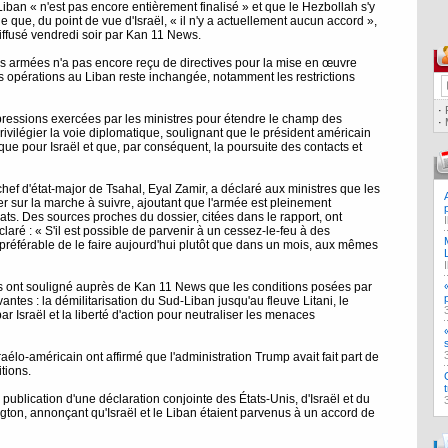
 Liban « n'est pas encore entièrement finalisé » et que le Hezbollah s'y
ie que, du point de vue d'Israël, « il n'y a actuellement aucun accord »,
iffusé vendredi soir par Kan 11 News.
es armées n'a pas encore reçu de directives pour la mise en œuvre
s opérations au Liban reste inchangée, notamment les restrictions
·
ressions exercées par les ministres pour étendre le champ des
·
rivilégier la voie diplomatique, soulignant que le président américain
ue pour Israël et que, par conséquent, la poursuite des contacts et
ef d'état-major de Tsahal, Eyal Zamir, a déclaré aux ministres que les
r sur la marche à suivre, ajoutant que l'armée est pleinement
ts. Des sources proches du dossier, citées dans le rapport, ont
claré : « S'il est possible de parvenir à un cessez-le-feu à des
 préférable de le faire aujourd'hui plutôt que dans un mois, aux mêmes
s ont souligné auprès de Kan 11 News que les conditions posées par
antes : la démilitarisation du Sud-Liban jusqu'au fleuve Litani, le
ar Israël et la liberté d'action pour neutraliser les menaces
aélo-américain ont affirmé que l'administration Trump avait fait part de
tions.
 publication d'une déclaration conjointe des États-Unis, d'Israël et du
gton, annonçant qu'Israël et le Liban étaient parvenus à un accord de