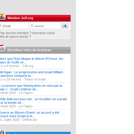
Membre Juif.org
Pas encore membre ? Inscrivez-vous!
Mot de passe perdu ?
Dernières infos de la presse
Alors que l'Iran bloque le détroit d'Ormuz, les
pays du Golfe se...
Il y a 9 heures -
Juif.org
Michigan : Le progressiste anti-Israël William
Lawrence remporte la...
Il y a 10 heures -
Times of Israel
« La preuve que Netanyahou ne veut pas la
paix » : Israël continue de...
3 Août 2026 -
Le Figaro
«Elle était tout pour lui» : un Israélien se suicide
sur la tombe de...
3 Août 2026 -
Le Figaro
Guerre au Moyen-Orient: un accord a été
trouvé entre Israël et le...
31 Juillet 2026 -
DHNet.be