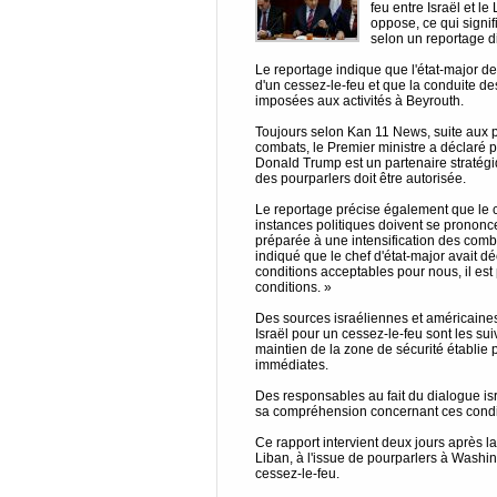
feu entre Israël et le
oppose, ce qui signif
selon un reportage d
Le reportage indique que l'état-major d
d'un cessez-le-feu et que la conduite de
imposées aux activités à Beyrouth.
Toujours selon Kan 11 News, suite aux p
combats, le Premier ministre a déclaré p
Donald Trump est un partenaire stratégiq
des pourparlers doit être autorisée.
Le reportage précise également que le ch
instances politiques doivent se prononce
préparée à une intensification des comba
indiqué que le chef d'état-major avait dé
conditions acceptables pour nous, il est
conditions. »
Des sources israéliennes et américaine
Israël pour un cessez-le-feu sont les suiv
maintien de la zone de sécurité établie p
immédiates.
Des responsables au fait du dialogue isr
sa compréhension concernant ces condi
Ce rapport intervient deux jours après la
Liban, à l'issue de pourparlers à Washin
cessez-le-feu.