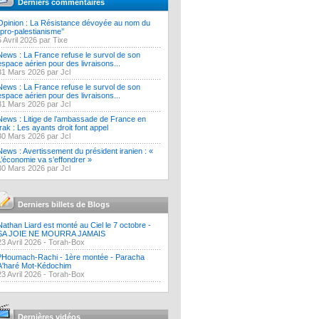
Derniers commentaires
Opinion : La Résistance dévoyée au nom du
‘’pro-palestianisme’’
5 Avril 2026 par Tixe
News : La France refuse le survol de son
espace aérien pour des livraisons...
31 Mars 2026 par Jcl
News : La France refuse le survol de son
espace aérien pour des livraisons...
31 Mars 2026 par Jcl
News : Litige de l’ambassade de France en
Irak : Les ayants droit font appel
30 Mars 2026 par Jcl
News : Avertissement du président iranien : «
L’économie va s’effondrer »
30 Mars 2026 par Jcl
Derniers billets de Blogs
Nathan Liard est monté au Ciel le 7 octobre -
SA JOIE NE MOURRA JAMAIS
23 Avril 2026 -
Torah-Box
?Houmach-Rachi - 1ère montée - Paracha
A'haré Mot-Kédochim
23 Avril 2026 -
Torah-Box
Dernières vidéos