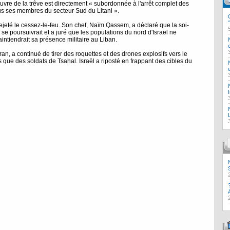
uvre de la trêve est directement « subordonnée à l'arrêt complet des
ous ses membres du secteur Sud du Litani ».
eté le cessez-le-feu. Son chef, Naïm Qassem, a déclaré que la soi-
 se poursuivrait et a juré que les populations du nord d'Israël ne
aintiendrait sa présence militaire au Liban.
Iran, a continué de tirer des roquettes et des drones explosifs vers le
ls que des soldats de Tsahal. Israël a riposté en frappant des cibles du