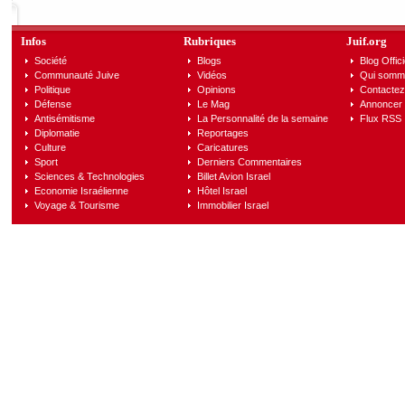
Infos
Rubriques
Juif.org
Société
Blogs
Blog Offici
Communauté Juive
Vidéos
Qui somm
Politique
Opinions
Contactez
Défense
Le Mag
Annoncer s
Antisémitisme
La Personnalité de la semaine
Flux RSS
Diplomatie
Reportages
Culture
Caricatures
Sport
Derniers Commentaires
Sciences & Technologies
Billet Avion Israel
Economie Israélienne
Hôtel Israel
Voyage & Tourisme
Immobilier Israel