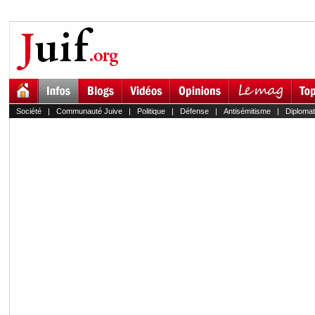
Société
|
Communauté Juive
|
Politique
|
Défense
|
Antisémitisme
|
Diplomat