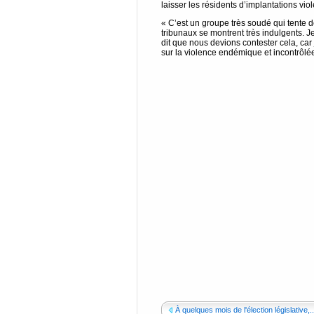
laisser les résidents d’implantations viol
« C’est un groupe très soudé qui tente de
tribunaux se montrent très indulgents. Je
dit que nous devions contester cela, car
sur la violence endémique et incontrôlé
À quelques mois de l'élection législative,..