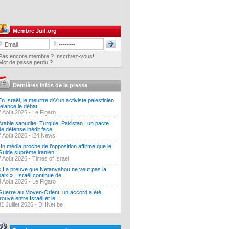
Membre Juif.org
Pas encore membre ? Inscrivez-vous!
Mot de passe perdu ?
Dernières infos de la presse
En Israël, le meurtre d\\\'un activiste palestinien
relance le débat...
7 Août 2026 -
Le Figaro
Arabie saoudite, Turquie, Pakistan : un pacte
de défense inédit face...
7 Août 2026 -
i24 News
Un média proche de l’opposition affirme que le
Guide suprême iranien...
7 Août 2026 -
Times of Israel
« La preuve que Netanyahou ne veut pas la
paix » : Israël continue de...
3 Août 2026 -
Le Figaro
Guerre au Moyen-Orient: un accord a été
trouvé entre Israël et le...
31 Juillet 2026 -
DHNet.be