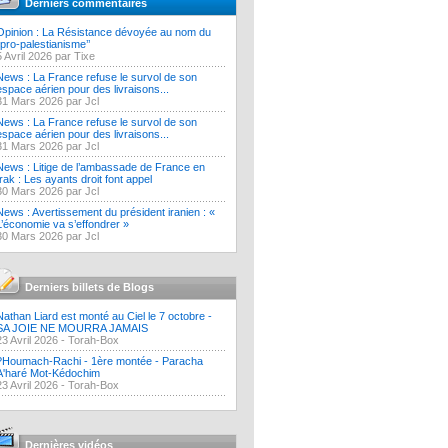
Derniers commentaires
Opinion : La Résistance dévoyée au nom du
‘’pro-palestianisme’’
5 Avril 2026 par Tixe
News : La France refuse le survol de son
espace aérien pour des livraisons...
31 Mars 2026 par Jcl
News : La France refuse le survol de son
espace aérien pour des livraisons...
31 Mars 2026 par Jcl
News : Litige de l’ambassade de France en
Irak : Les ayants droit font appel
30 Mars 2026 par Jcl
News : Avertissement du président iranien : «
L’économie va s’effondrer »
30 Mars 2026 par Jcl
Derniers billets de Blogs
Nathan Liard est monté au Ciel le 7 octobre -
SA JOIE NE MOURRA JAMAIS
23 Avril 2026 -
Torah-Box
?Houmach-Rachi - 1ère montée - Paracha
A'haré Mot-Kédochim
23 Avril 2026 -
Torah-Box
Dernières vidéos