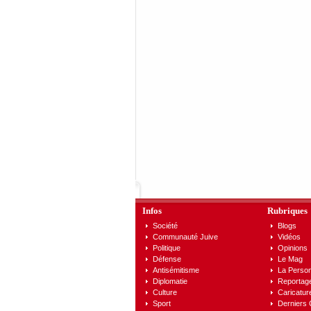
Infos
Rubriques
Société
Blogs
Communauté Juive
Vidéos
Politique
Opinions
Défense
Le Mag
Antisémitisme
La Person
Diplomatie
Reportag
Culture
Caricatur
Sport
Derniers