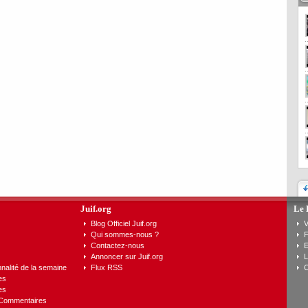
Juif.org
Le 
Blog Officiel Juif.org
V
Qui sommes-nous ?
F
Contactez-nous
E
Annoncer sur Juif.org
L
nalité de la semaine
Flux RSS
C
es
es
 Commentaires