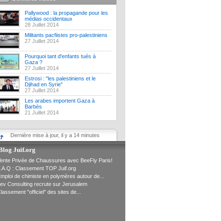
Pallywood : la propagande pour les
médias occidentaux
28 Juillet 2014
Militants pacfiistes pro-palestiniens
27 Juillet 2014
Pourquoi tant d'enfants tués à
Gaza ?
27 Juillet 2014
Estrosi : "les palestiniens et le
Djihad en Syrie"
27 Juillet 2014
Les arabes importent Gaza à
Barbès
21 Juillet 2014
Dernière mise à jour, il y a 14 minutes
Blog Juif.org
ente Privée de Chaussures avec BeeFly Paris!
.A.Q : Classement TOP Juif.org
mploi de chimiste en polymères autour de...
ev Consulting recrute sur Jerusalem
lassement "officiel" des sites de...