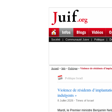
Société
|
Communauté Juive
|
Politique
|
D
Accueil
»
Info
»
Politique
»
Violence de résidents d’impla
Politique Israël
Violence de résidents d’implantati
indulgents »
8 Juillet 2026 -
Times of Israel
Mardi, le Premier ministre Benjamin Neta