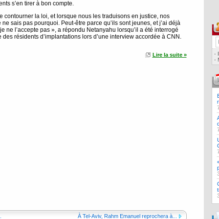
ents s’en tirer à bon compte.
 contourner la loi, et lorsque nous les traduisons en justice, nos
 ne sais pas pourquoi. Peut-être parce qu’ils sont jeunes, et j’ai déjà
 je ne l’accepte pas », a répondu Netanyahu lorsqu’il a été interrogé
e des résidents d’implantations lors d’une interview accordée à CNN.
·
Lire la suite »
·
.
À Tel-Aviv, Rahm Emanuel reprochera à...