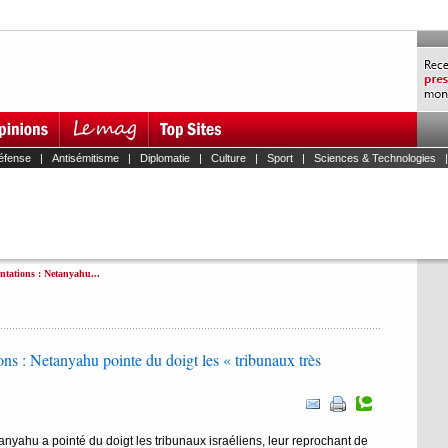
éfense
|
Antisémitisme
|
Diplomatie
|
Culture
|
Sport
|
Sciences & Technologies
ntations : Netanyahu...
ons : Netanyahu pointe du doigt les « tribunaux très
nyahu a pointé du doigt les tribunaux israéliens, leur reprochant de