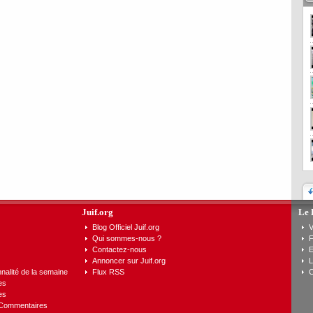
Juif.org
Le 
Blog Officiel Juif.org
V
Qui sommes-nous ?
F
Contactez-nous
E
Annoncer sur Juif.org
L
nalité de la semaine
Flux RSS
C
es
es
 Commentaires