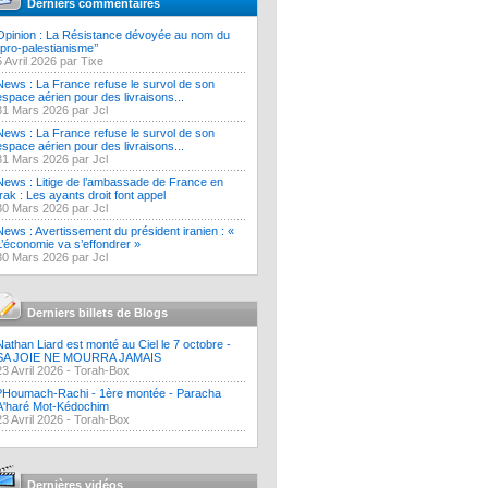
Derniers commentaires
Opinion : La Résistance dévoyée au nom du
‘’pro-palestianisme’’
5 Avril 2026 par Tixe
News : La France refuse le survol de son
espace aérien pour des livraisons...
31 Mars 2026 par Jcl
News : La France refuse le survol de son
espace aérien pour des livraisons...
31 Mars 2026 par Jcl
News : Litige de l’ambassade de France en
Irak : Les ayants droit font appel
30 Mars 2026 par Jcl
News : Avertissement du président iranien : «
L’économie va s’effondrer »
30 Mars 2026 par Jcl
Derniers billets de Blogs
Nathan Liard est monté au Ciel le 7 octobre -
SA JOIE NE MOURRA JAMAIS
23 Avril 2026 -
Torah-Box
?Houmach-Rachi - 1ère montée - Paracha
A'haré Mot-Kédochim
23 Avril 2026 -
Torah-Box
Dernières vidéos