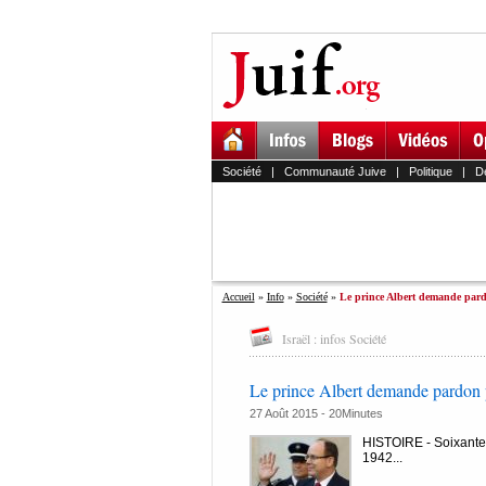
Société
|
Communauté Juive
|
Politique
|
D
Accueil
»
Info
»
Société
»
Le prince Albert demande pard
Israël : infos Société
Le prince Albert demande pardon p
27 Août 2015 -
20Minutes
HISTOIRE - Soixante-
1942...