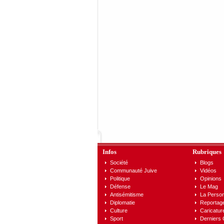
Infos
Rubriques
Société
Blogs
Communauté Juive
Vidéos
Politique
Opinions
Défense
Le Mag
Antisémitisme
La Person
Diplomatie
Reportag
Culture
Caricatur
Sport
Derniers