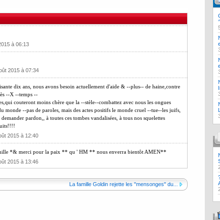
2015 à 06:13
oût 2015 à 07:34
soisante dix ans, nous avons besoin actuellement d'aide & --plus-- de haine,contre
rès --X --temps --
es,qui couteront moins chère que la --stèle--combattez avec nous les ongues
u monde --pas de paroles, mais des actes positifs le monde cruel --tue--les juifs,
demander pardon,, à toutes ces tombes vandalisées, à tous nos squelettes
its!!!!
oût 2015 à 12:40
famille *& merci pour la paix ** qu ' HM ** nous enverra bientôt AMEN**
oût 2015 à 13:46
La famille Goldin rejette les "mensonges" du...