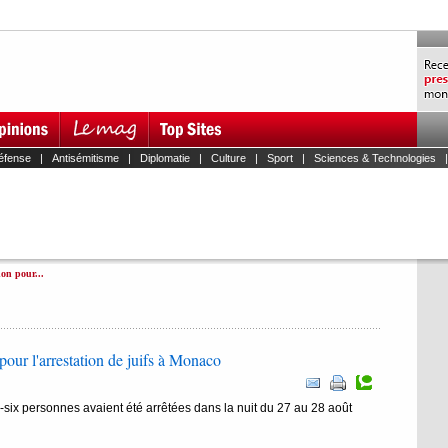
éfense
|
Antisémitisme
|
Diplomatie
|
Culture
|
Sport
|
Sciences & Technologies
on pour...
our l'arrestation de juifs à Monaco
six personnes avaient été arrêtées dans la nuit du 27 au 28 août