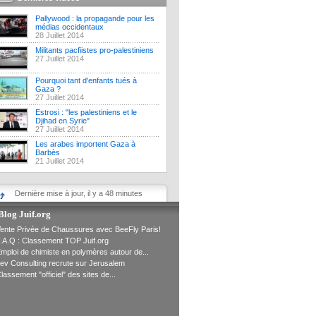
Pallywood : la propagande pour les
médias occidentaux
28 Juillet 2014
Militants pacfiistes pro-palestiniens
27 Juillet 2014
Pourquoi tant d'enfants tués à
Gaza ?
27 Juillet 2014
Estrosi : "les palestiniens et le
Djihad en Syrie"
27 Juillet 2014
Les arabes importent Gaza à
Barbès
21 Juillet 2014
Dernière mise à jour, il y a 48 minutes
Blog Juif.org
ente Privée de Chaussures avec BeeFly Paris!
.A.Q : Classement TOP Juif.org
mploi de chimiste en polymères autour de...
ev Consulting recrute sur Jerusalem
lassement "officiel" des sites de...