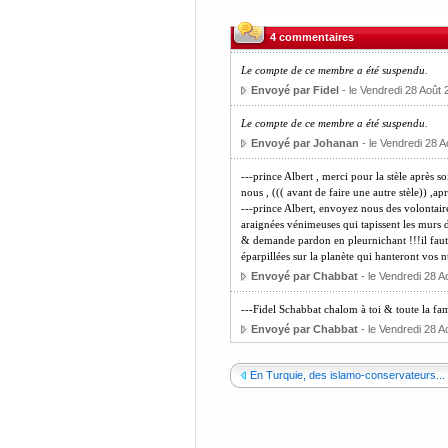
4 commentaires
Le compte de ce membre a été suspendu.
Envoyé par Fidel
- le Vendredi 28 Août 
Le compte de ce membre a été suspendu.
Envoyé par Johanan
- le Vendredi 28 A
---prince Albert , merci pour la stèle après 
nous , ((( avant de faire une autre stèle)) ,ap
---prince Albert, envoyez nous des volontair
araignées vénimeuses qui tapissent les murs d
& demande pardon en pleurnichant !!!il faut 
éparpillées sur la planète qui hanteront vos nu
Envoyé par Chabbat
- le Vendredi 28 A
---Fidel Schabbat chalom à toi & toute la 
Envoyé par Chabbat
- le Vendredi 28 A
En Turquie, des islamo-conservateurs...