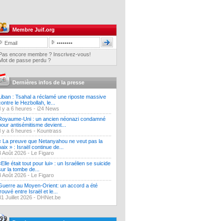
Membre Juif.org
Pas encore membre ? Inscrivez-vous!
Mot de passe perdu ?
Dernières infos de la presse
Liban : Tsahal a réclamé une riposte massive
contre le Hezbollah, le...
Il y a 6 heures -
i24 News
Royaume-Uni : un ancien néonazi condamné
pour antisémitisme devient...
Il y a 6 heures -
Kountrass
« La preuve que Netanyahou ne veut pas la
paix » : Israël continue de...
3 Août 2026 -
Le Figaro
«Elle était tout pour lui» : un Israélien se suicide
sur la tombe de...
3 Août 2026 -
Le Figaro
Guerre au Moyen-Orient: un accord a été
trouvé entre Israël et le...
31 Juillet 2026 -
DHNet.be