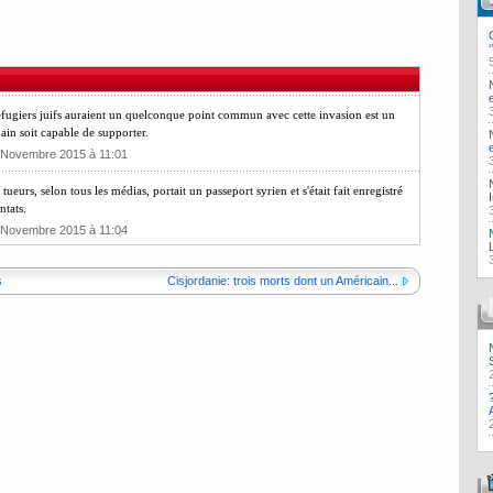
fugiers juifs auraient un quelconque point commun avec cette invasion est un
in soit capable de supporter.
0 Novembre 2015 à 11:01
ueurs, selon tous les médias, portait un passeport syrien et s'était fait enregistré
ntats.
0 Novembre 2015 à 11:04
s
Cisjordanie: trois morts dont un Américain...