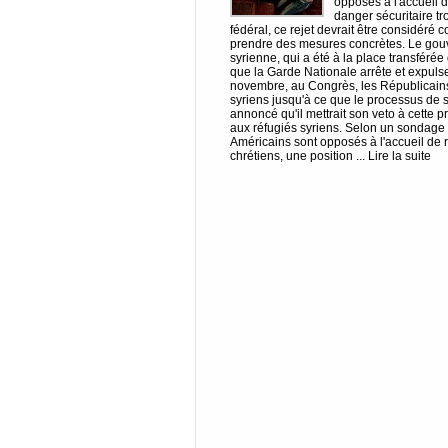
opposés à l'accueil d
danger sécuritaire tr
fédéral, ce rejet devrait être considér
prendre des mesures concrètes. Le gouve
syrienne, qui a été à la place transférée
que la Garde Nationale arrête et expulse 
novembre, au Congrès, les Républicains o
syriens jusqu'à ce que le processus de 
annoncé qu'il mettrait son veto à cette 
aux réfugiés syriens. Selon un sondage
Américains sont opposés à l'accueil de r
chrétiens, une position ... Lire la suite