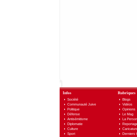
Infos
Rubriques
Société
Blogs
Communauté Juive
Vidéos
Politique
Opinions
Défense
Le Mag
Antisémitisme
La Person
Diplomatie
Reportag
Culture
Caricatur
Sport
Derniers