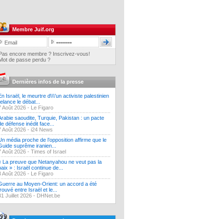
Membre Juif.org
Pas encore membre ? Inscrivez-vous!
Mot de passe perdu ?
Dernières infos de la presse
En Israël, le meurtre d\\\'un activiste palestinien
relance le débat...
7 Août 2026 -
Le Figaro
Arabie saoudite, Turquie, Pakistan : un pacte
de défense inédit face...
7 Août 2026 -
i24 News
Un média proche de l’opposition affirme que le
Guide suprême iranien...
7 Août 2026 -
Times of Israel
« La preuve que Netanyahou ne veut pas la
paix » : Israël continue de...
3 Août 2026 -
Le Figaro
Guerre au Moyen-Orient: un accord a été
trouvé entre Israël et le...
31 Juillet 2026 -
DHNet.be