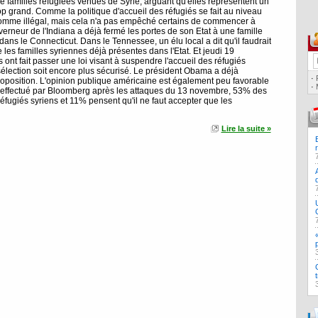
e familles réfugiées venues de Syrie, arguant qu'elles représentent un
op grand. Comme la politique d'accueil des réfugiés se fait au niveau
é comme illégal, mais cela n'a pas empêché certains de commencer à
rneur de l'Indiana a déjà fermé les portes de son Etat à une famille
 dans le Connecticut. Dans le Tennessee, un élu local a dit qu'il faudrait
les familles syriennes déjà présentes dans l'Etat. Et jeudi 19
nt fait passer une loi visant à suspendre l'accueil des réfugiés
sélection soit encore plus sécurisé. Le président Obama a déjà
·
proposition. L'opinion publique américaine est également peu favorable
·
 effectué par Bloomberg après les attaques du 13 novembre, 53% des
éfugiés syriens et 11% pensent qu'il ne faut accepter que les
Lire la suite »