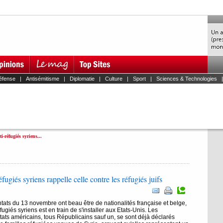
éfense
|
Antisémitisme
|
Diplomatie
|
Culture
|
Sport
|
Sciences & Technologies
-réfugiés syriens...
ugiés syriens rappelle celle contre les réfugiés juifs
tats du 13 novembre ont beau être de nationalités française et belge,
ugiés syriens est en train de s'installer aux Etats-Unis. Les
ats américains, tous Républicains sauf un, se sont déjà déclarés