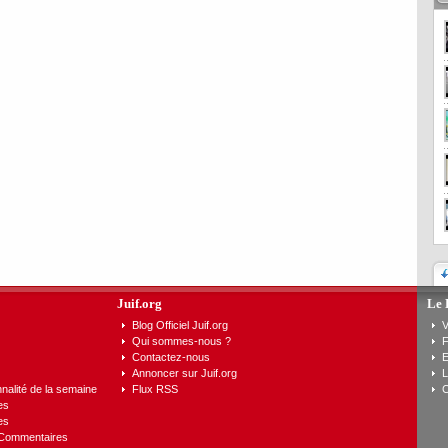
Juif.org
Le 
Blog Officiel Juif.org
V
Qui sommes-nous ?
F
Contactez-nous
E
Annoncer sur Juif.org
L
nalité de la semaine
Flux RSS
C
es
es
 Commentaires