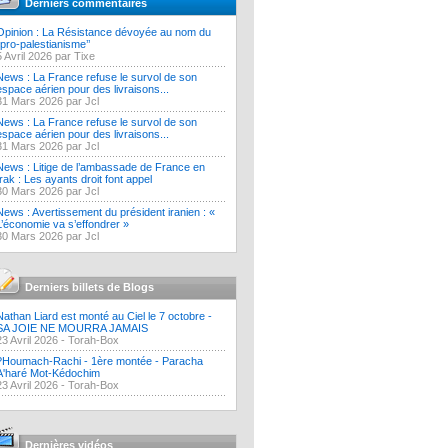
Derniers commentaires
Opinion : La Résistance dévoyée au nom du
‘’pro-palestianisme’’
5 Avril 2026 par Tixe
News : La France refuse le survol de son
espace aérien pour des livraisons...
31 Mars 2026 par Jcl
News : La France refuse le survol de son
espace aérien pour des livraisons...
31 Mars 2026 par Jcl
News : Litige de l’ambassade de France en
Irak : Les ayants droit font appel
30 Mars 2026 par Jcl
News : Avertissement du président iranien : «
L’économie va s’effondrer »
30 Mars 2026 par Jcl
Derniers billets de Blogs
Nathan Liard est monté au Ciel le 7 octobre -
SA JOIE NE MOURRA JAMAIS
23 Avril 2026 -
Torah-Box
?Houmach-Rachi - 1ère montée - Paracha
A'haré Mot-Kédochim
23 Avril 2026 -
Torah-Box
Dernières vidéos