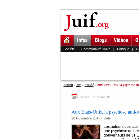
Société
|
Communauté Juive
|
Politique
|
D
Accueil
»
Info
»
Société
»
Aux Etats-Unis, la psychose anti
Israël : infos Société
Aux Etats-Unis, la psychose anti-réf
20 Novembre 2015 -
Slate .fr
Les auteurs des atten
une psychose anti-réf
gouverneurs de 31 Et