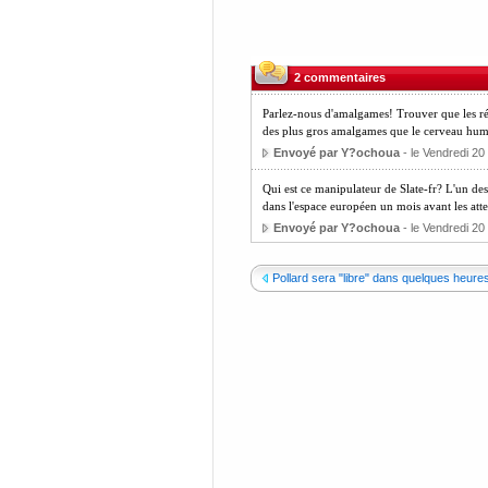
2 commentaires
Parlez-nous d'amalgames! Trouver que les ré
des plus gros amalgames que le cerveau huma
Envoyé par Y?ochoua
- le Vendredi 2
Qui est ce manipulateur de Slate-fr? L'un des t
dans l'espace européen un mois avant les atte
Envoyé par Y?ochoua
- le Vendredi 2
Pollard sera "libre" dans quelques heure