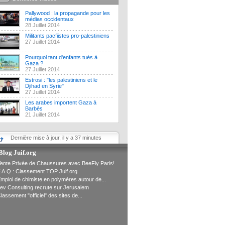
Pallywood : la propagande pour les
médias occidentaux
28 Juillet 2014
Militants pacfiistes pro-palestiniens
27 Juillet 2014
Pourquoi tant d'enfants tués à
Gaza ?
27 Juillet 2014
Estrosi : "les palestiniens et le
Djihad en Syrie"
27 Juillet 2014
Les arabes importent Gaza à
Barbès
21 Juillet 2014
Dernière mise à jour, il y a 37 minutes
Blog Juif.org
ente Privée de Chaussures avec BeeFly Paris!
.A.Q : Classement TOP Juif.org
mploi de chimiste en polymères autour de...
ev Consulting recrute sur Jerusalem
lassement "officiel" des sites de...