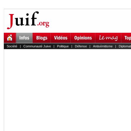
Société
|
Communauté Juive
|
Politique
|
Défense
|
Antisémitisme
|
Diplomat