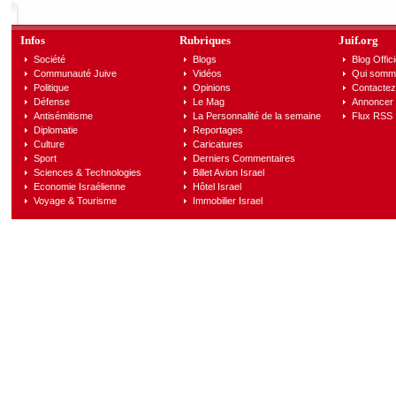
Infos
Rubriques
Juif.org
Société
Blogs
Blog Offici
Communauté Juive
Vidéos
Qui somm
Politique
Opinions
Contactez
Défense
Le Mag
Annoncer s
Antisémitisme
La Personnalité de la semaine
Flux RSS
Diplomatie
Reportages
Culture
Caricatures
Sport
Derniers Commentaires
Sciences & Technologies
Billet Avion Israel
Economie Israélienne
Hôtel Israel
Voyage & Tourisme
Immobilier Israel