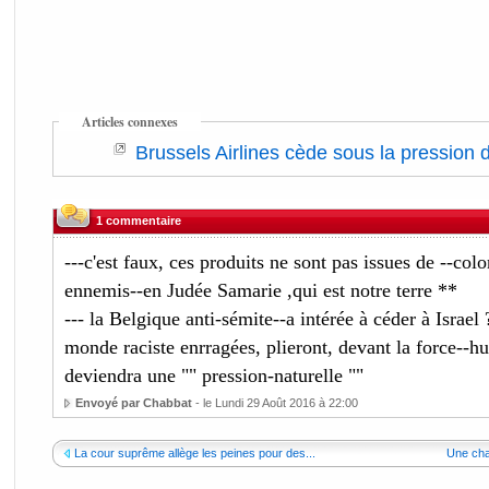
Articles connexes
Brussels Airlines cède sous la pression d
1 commentaire
---c'est faux, ces produits ne sont pas issues de --col
ennemis--en Judée Samarie ,qui est notre terre **
--- la Belgique anti-sémite--a intérée à céder à Israel
monde raciste enrragées, plieront, devant la force--h
deviendra une "" pression-naturelle ""
Envoyé par Chabbat
- le Lundi 29 Août 2016 à 22:00
La cour suprême allège les peines pour des...
Une chan