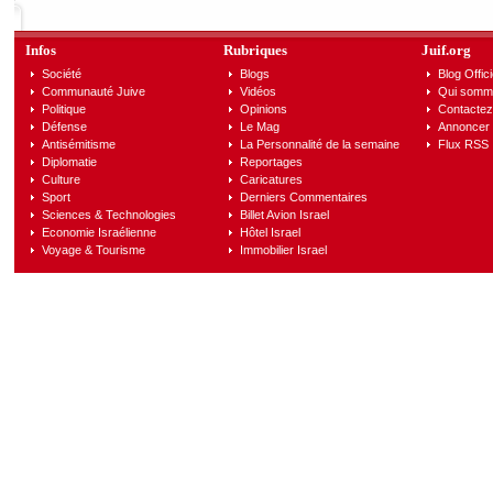
Infos
Rubriques
Juif.org
Société
Blogs
Blog Offici
Communauté Juive
Vidéos
Qui somm
Politique
Opinions
Contactez
Défense
Le Mag
Annoncer s
Antisémitisme
La Personnalité de la semaine
Flux RSS
Diplomatie
Reportages
Culture
Caricatures
Sport
Derniers Commentaires
Sciences & Technologies
Billet Avion Israel
Economie Israélienne
Hôtel Israel
Voyage & Tourisme
Immobilier Israel