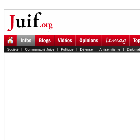
Société
|
Communauté Juive
|
Politique
|
Défense
|
Antisémitisme
|
Diplomat