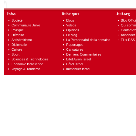
Infos
Rubriques
Juif.org
Société
Blogs
Blog Offici
Communauté Juive
Vidéos
Qui somm
Politique
Opinions
Contactez
Défense
Le Mag
Annoncer s
Antisémitisme
La Personnalité de la semaine
Flux RSS
Diplomatie
Reportages
Culture
Caricatures
Sport
Derniers Commentaires
Sciences & Technologies
Billet Avion Israel
Economie Israélienne
Hôtel Israel
Voyage & Tourisme
Immobilier Israel