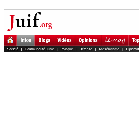
Société
|
Communauté Juive
|
Politique
|
Défense
|
Antisémitisme
|
Diplomat