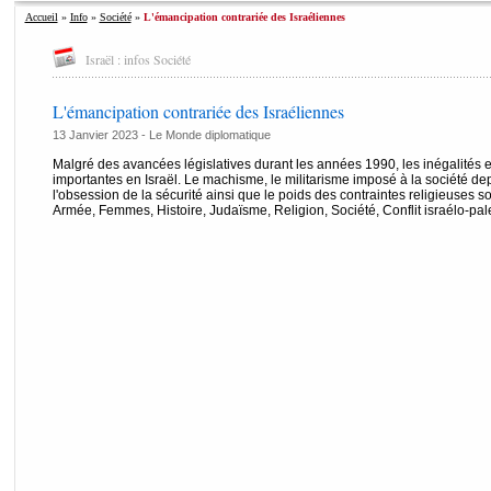
Accueil
»
Info
»
Société
»
L'émancipation contrariée des Israéliennes
Israël : infos Société
L'émancipation contrariée des Israéliennes
13 Janvier 2023 -
Le Monde diplomatique
Malgré des avancées législatives durant les années 1990, les inégalité
importantes en Israël. Le machisme, le militarisme imposé à la société dep
l'obsession de la sécurité ainsi que le poids des contraintes religieuses sont 
Armée, Femmes, Histoire, Judaïsme, Religion, Société, Conflit israélo-pal