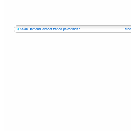
Salah Hamouri, avocat franco-palestinien :...
Israë