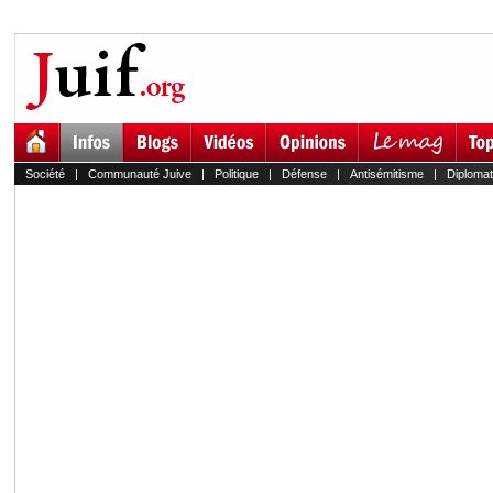
Société
|
Communauté Juive
|
Politique
|
Défense
|
Antisémitisme
|
Diplomat