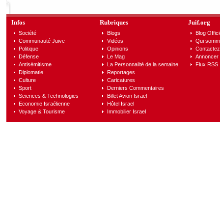
Infos
Rubriques
Juif.org
Société
Blogs
Blog Offici
Communauté Juive
Vidéos
Qui somm
Politique
Opinions
Contactez
Défense
Le Mag
Annoncer s
Antisémitisme
La Personnalité de la semaine
Flux RSS
Diplomatie
Reportages
Culture
Caricatures
Sport
Derniers Commentaires
Sciences & Technologies
Billet Avion Israel
Economie Israélienne
Hôtel Israel
Voyage & Tourisme
Immobilier Israel