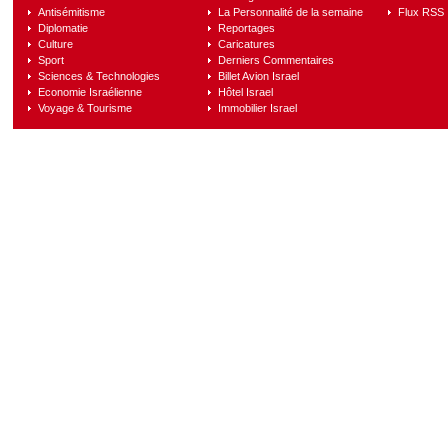
Antisémitisme
La Personnalité de la semaine
Flux RSS
Diplomatie
Reportages
Culture
Caricatures
Sport
Derniers Commentaires
Sciences & Technologies
Billet Avion Israel
Economie Israélienne
Hôtel Israel
Voyage & Tourisme
Immobilier Israel