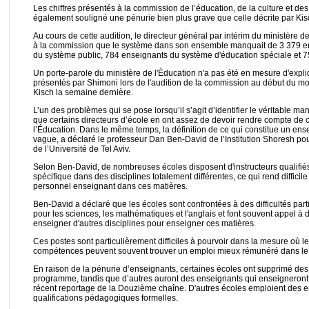
Les chiffres présentés à la commission de l’éducation, de la culture et des
également souligné une pénurie bien plus grave que celle décrite par Kis
Au cours de cette audition, le directeur général par intérim du ministère d
à la commission que le système dans son ensemble manquait de 3 379 en
du système public, 784 enseignants du système d'éducation spéciale et 7
Un porte-parole du ministère de l'Éducation n'a pas été en mesure d'expliq
présentés par Shimoni lors de l'audition de la commission au début du moi
Kisch la semaine dernière.
L’un des problèmes qui se pose lorsqu’il s’agit d’identifier le véritable 
que certains directeurs d’école en ont assez de devoir rendre compte de c
l’Éducation. Dans le même temps, la définition de ce qui constitue un ense
vague, a déclaré le professeur Dan Ben-David de l’Institution Shoresh po
de l’Université de Tel Aviv.
Selon Ben-David, de nombreuses écoles disposent d'instructeurs qualifié
spécifique dans des disciplines totalement différentes, ce qui rend difficil
personnel enseignant dans ces matières.
Ben-David a déclaré que les écoles sont confrontées à des difficultés part
pour les sciences, les mathématiques et l'anglais et font souvent appel à 
enseigner d'autres disciplines pour enseigner ces matières.
Ces postes sont particulièrement difficiles à pourvoir dans la mesure où
compétences peuvent souvent trouver un emploi mieux rémunéré dans le sec
En raison de la pénurie d’enseignants, certaines écoles ont supprimé des 
programme, tandis que d’autres auront des enseignants qui enseigneront
récent reportage de la Douzième chaîne. D'autres écoles emploient des 
qualifications pédagogiques formelles.