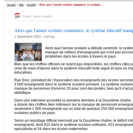
Accueil
»
Info
»
Société
»
Alors que l'année scolaire commence, le système...
Israël : infos Société
Alors que l'année scolaire commence, le système éducatif manqu
1 Septembre 2023 - Juif.org
Alors que l'année scolaire a débuté vendredi, le systè
manque de milliers d'enseignants qui n'ont pas encore
problèmes dans les écoles à travers le pays.
Bien que les chiffres officiels ne soient pas disponibles, les chiffres cités
crise de main-d'œuvre dans le système éducatif reste aiguë et aura un im
éducatives.
Ran Erez, président de l’Association des enseignants des écoles seconda
3 000 enseignants dans le système scolaire primaire. Le système scolaire
manque de personnel d'environ 20 pour cent des postes, bien qu'il n'ait pa
statistique.
Dans une interview accordée la semaine dernière à la Douzième chaîne, l
a donné des chiffres bien inférieurs sur le manque de personnel enseignan
seulement 1 500 enseignants sur un total de quelque 250 000 enseignants
scolaires publics du pays.
Selon un reportage diffusé mercredi par la Douzième chaîne, le déficit s'
enseignants, dont 910 dans le système scolaire ordinaire, 421 enseignan
spécialisée et 34 dans les écoles maternelles.