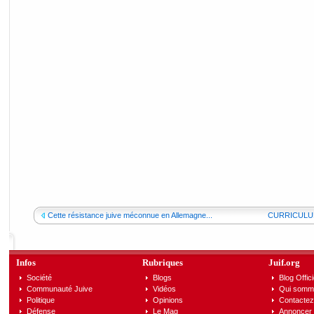
Cette résistance juive méconnue en Allemagne...
CURRICULUM 
Infos
Rubriques
Juif.org
Société
Blogs
Blog Offici
Communauté Juive
Vidéos
Qui somm
Politique
Opinions
Contactez
Défense
Le Mag
Annoncer s