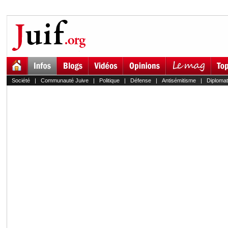
Société
|
Communauté Juive
|
Politique
|
Défense
|
Antisémitisme
|
Diplomat