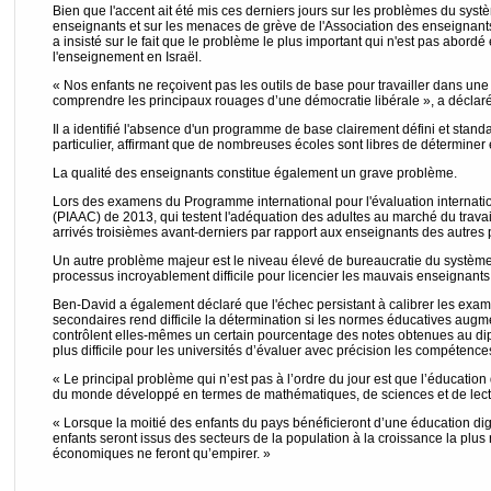
Bien que l'accent ait été mis ces derniers jours sur les problèmes du syst
enseignants et sur les menaces de grève de l'Association des enseignan
a insisté sur le fait que le problème le plus important qui n'est pas abordé
l'enseignement en Israël.
« Nos enfants ne reçoivent pas les outils de base pour travailler dans 
comprendre les principaux rouages d’une démocratie libérale », a déclaré
Il a identifié l'absence d'un programme de base clairement défini et sta
particulier, affirmant que de nombreuses écoles sont libres de détermine
La qualité des enseignants constitue également un grave problème.
Lors des examens du Programme international pour l'évaluation internat
(PIAAC) de 2013, qui testent l'adéquation des adultes au marché du travail
arrivés troisièmes avant-derniers par rapport aux enseignants des autres
Un autre problème majeur est le niveau élevé de bureaucratie du système 
processus incroyablement difficile pour licencier les mauvais enseignants
Ben-David a également déclaré que l'échec persistant à calibrer les exa
secondaires rend difficile la détermination si les normes éducatives augme
contrôlent elles-mêmes un certain pourcentage des notes obtenues au d
plus difficile pour les universités d’évaluer avec précision les compéten
« Le principal problème qui n’est pas à l’ordre du jour est que l’éducation 
du monde développé en termes de mathématiques, de sciences et de lect
« Lorsque la moitié des enfants du pays bénéficieront d’une éducation di
enfants seront issus des secteurs de la population à la croissance la plus 
économiques ne feront qu’empirer. »