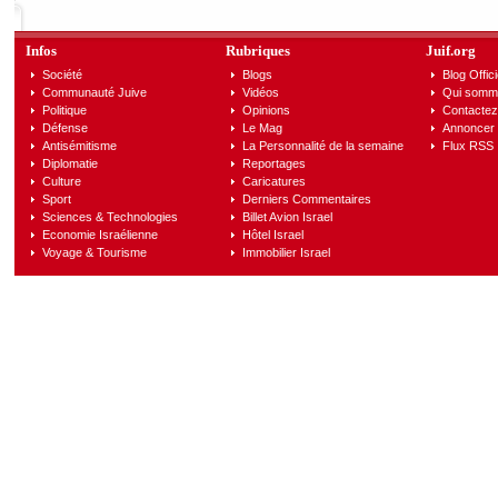
Infos
Rubriques
Juif.org
Société
Blogs
Blog Offici
Communauté Juive
Vidéos
Qui somm
Politique
Opinions
Contactez
Défense
Le Mag
Annoncer s
Antisémitisme
La Personnalité de la semaine
Flux RSS
Diplomatie
Reportages
Culture
Caricatures
Sport
Derniers Commentaires
Sciences & Technologies
Billet Avion Israel
Economie Israélienne
Hôtel Israel
Voyage & Tourisme
Immobilier Israel