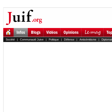
Société
|
Communauté Juive
|
Politique
|
Défense
|
Antisémitisme
|
Diplomat