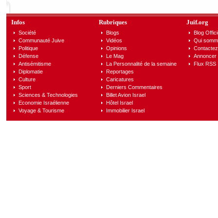
Infos
Rubriques
Juif.org
Société
Blogs
Blog Offici
Communauté Juive
Vidéos
Qui somm
Politique
Opinions
Contactez
Défense
Le Mag
Annoncer s
Antisémitisme
La Personnalité de la semaine
Flux RSS
Diplomatie
Reportages
Culture
Caricatures
Sport
Derniers Commentaires
Sciences & Technologies
Billet Avion Israel
Economie Israélienne
Hôtel Israel
Voyage & Tourisme
Immobilier Israel