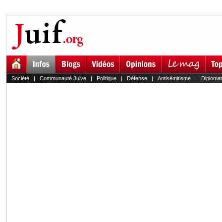
Société
|
Communauté Juive
|
Politique
|
Défense
|
Antisémitisme
|
Diplomat