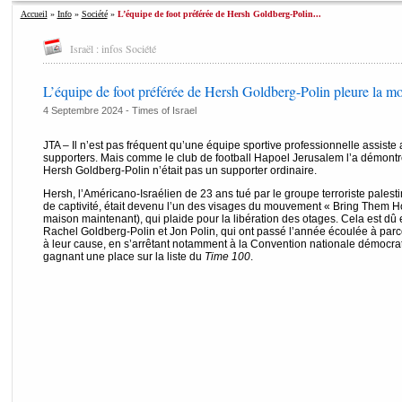
Accueil
»
Info
»
Société
»
L’équipe de foot préférée de Hersh Goldberg-Polin...
Israël : infos Société
L’équipe de foot préférée de Hersh Goldberg-Polin pleure la mo
4 Septembre 2024 -
Times of Israel
JTA – Il n’est pas fréquent qu’une équipe sportive professionnelle assiste 
supporters. Mais comme le club de football Hapoel Jerusalem l’a démontr
Hersh Goldberg-Polin n’était pas un supporter ordinaire.
Hersh, l’Américano-Israélien de 23 ans tué par le groupe terroriste pales
de captivité, était devenu l’un des visages du mouvement « Bring Them
maison maintenant), qui plaide pour la libération des otages. Cela est dû 
Rachel Goldberg-Polin et Jon Polin, qui ont passé l’année écoulée à parco
à leur cause, en s’arrêtant notamment à la Convention nationale démocrat
gagnant une place sur la liste du
Time 100
.