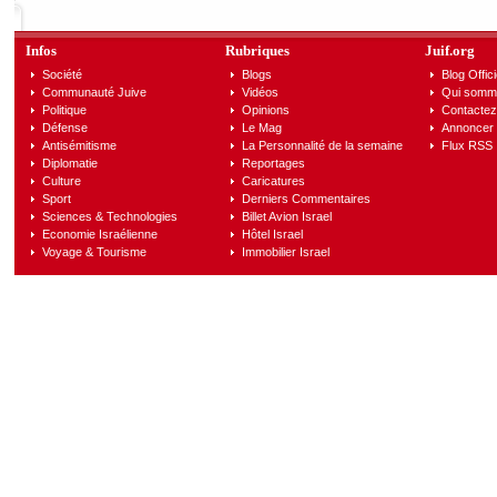
Infos
Rubriques
Juif.org
Société
Blogs
Blog Offici
Communauté Juive
Vidéos
Qui somm
Politique
Opinions
Contactez
Défense
Le Mag
Annoncer s
Antisémitisme
La Personnalité de la semaine
Flux RSS
Diplomatie
Reportages
Culture
Caricatures
Sport
Derniers Commentaires
Sciences & Technologies
Billet Avion Israel
Economie Israélienne
Hôtel Israel
Voyage & Tourisme
Immobilier Israel