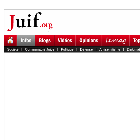
Société
|
Communauté Juive
|
Politique
|
Défense
|
Antisémitisme
|
Diplomat