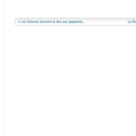
Les Suisses tournent le dos aux gagnants...
Le Bu