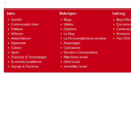
Infos
Rubriques
Juif.org
Société
Blogs
Blog Offici
Communauté Juive
Vidéos
Qui somm
Politique
Opinions
Contactez
Défense
Le Mag
Annoncer s
Antisémitisme
La Personnalité de la semaine
Flux RSS
Diplomatie
Reportages
Culture
Caricatures
Sport
Derniers Commentaires
Sciences & Technologies
Billet Avion Israel
Economie Israélienne
Hôtel Israel
Voyage & Tourisme
Immobilier Israel