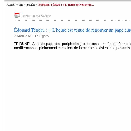
Accueil
»
Info
»
Société
»
Édouard Tétreau : « L'heure est venue de...
Israël : infos Société
Édouard Tétreau : « L'heure est venue de retrouver un pape eu
29 Avril 2025 -
Le Figaro
TRIBUNE - Après le pape des périphéries, le successeur idéal de Françoi
méditerranéen, pleinement conscient de la menace existentielle pesant sur