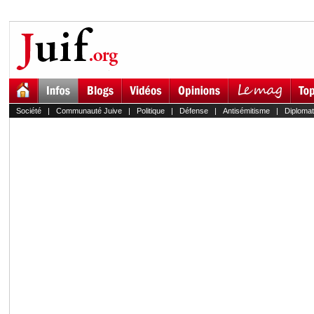
Société
|
Communauté Juive
|
Politique
|
Défense
|
Antisémitisme
|
Diplomat