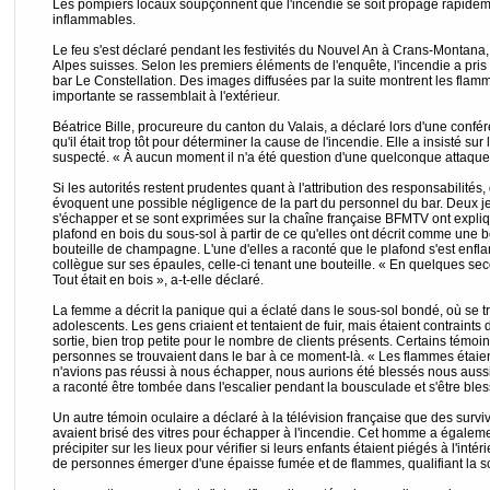
Les pompiers locaux soupçonnent que l'incendie se soit propagé rapidem
inflammables.
Le feu s'est déclaré pendant les festivités du Nouvel An à Crans-Montana,
Alpes suisses. Selon les premiers éléments de l'enquête, l'incendie a pri
bar Le Constellation. Des images diffusées par la suite montrent les flamm
importante se rassemblait à l'extérieur.
Béatrice Bille, procureure du canton du Valais, a déclaré lors d'une conf
qu'il était trop tôt pour déterminer la cause de l'incendie. Elle a insisté sur l
suspecté. « À aucun moment il n'a été question d'une quelconque attaque »,
Si les autorités restent prudentes quant à l'attribution des responsabilité
évoquent une possible négligence de la part du personnel du bar. Deux j
s'échapper et se sont exprimées sur la chaîne française BFMTV ont expliq
plafond en bois du sous-sol à partir de ce qu'elles ont décrit comme une 
bouteille de champagne. L'une d'elles a raconté que le plafond s'est enf
collègue sur ses épaules, celle-ci tenant une bouteille. « En quelques seco
Tout était en bois », a-t-elle déclaré.
La femme a décrit la panique qui a éclaté dans le sous-sol bondé, où se 
adolescents. Les gens criaient et tentaient de fuir, mais étaient contraints
sortie, bien trop petite pour le nombre de clients présents. Certains témoi
personnes se trouvaient dans le bar à ce moment-là. « Les flammes étaie
n'avions pas réussi à nous échapper, nous aurions été blessés nous auss
a raconté être tombée dans l'escalier pendant la bousculade et s'être ble
Un autre témoin oculaire a déclaré à la télévision française que des survi
avaient brisé des vitres pour échapper à l'incendie. Cet homme a égaleme
précipiter sur les lieux pour vérifier si leurs enfants étaient piégés à l'intéri
de personnes émerger d'une épaisse fumée et de flammes, qualifiant la sc