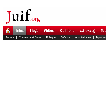
Société
|
Communauté Juive
|
Politique
|
Défense
|
Antisémitisme
|
Diplomat