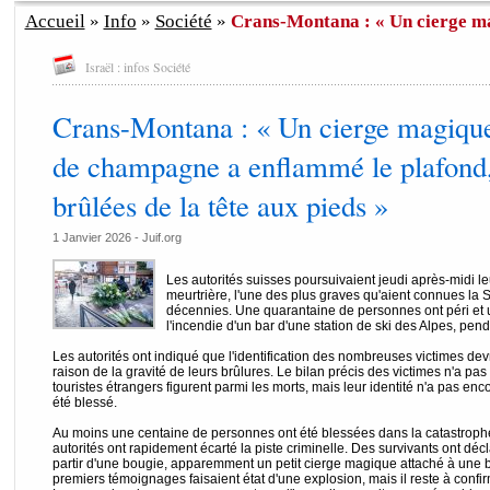
Accueil
»
Info
»
Société
»
Crans-Montana : « Un cierge ma
Israël : infos Société
Crans-Montana : « Un cierge magique 
de champagne a enflammé le plafond,
brûlées de la tête aux pieds »
1 Janvier 2026 - Juif.org
Les autorités suisses poursuivaient jeudi après-midi l
meurtrière, l'une des plus graves qu'aient connues la 
décennies. Une quarantaine de personnes ont péri et 
l'incendie d'un bar d'une station de ski des Alpes, pend
Les autorités ont indiqué que l'identification des nombreuses victimes d
raison de la gravité de leurs brûlures. Le bilan précis des victimes n'a 
touristes étrangers figurent parmi les morts, mais leur identité n'a pas enc
été blessé.
Au moins une centaine de personnes ont été blessées dans la catastrophe
autorités ont rapidement écarté la piste criminelle. Des survivants ont décl
partir d'une bougie, apparemment un petit cierge magique attaché à une
premiers témoignages faisaient état d'une explosion, mais il reste à confirm