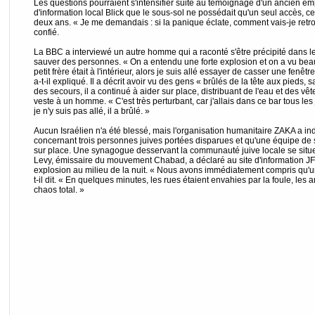
Les questions pourraient s'intensifier suite au témoignage d'un ancien emp
d'information local Blick que le sous-sol ne possédait qu'un seul accès, ce qui
deux ans. « Je me demandais : si la panique éclate, comment vais-je retrouv
confié.
La BBC a interviewé un autre homme qui a raconté s'être précipité dans l
sauver des personnes. « On a entendu une forte explosion et on a vu bea
petit frère était à l'intérieur, alors je suis allé essayer de casser une fenê
a-t-il expliqué. Il a décrit avoir vu des gens « brûlés de la tête aux pieds,
des secours, il a continué à aider sur place, distribuant de l'eau et des v
veste à un homme. « C'est très perturbant, car j'allais dans ce bar tous les
je n'y suis pas allé, il a brûlé. »
Aucun Israélien n'a été blessé, mais l'organisation humanitaire ZAKA a i
concernant trois personnes juives portées disparues et qu'une équipe de s
sur place. Une synagogue desservant la communauté juive locale se situe 
Levy, émissaire du mouvement Chabad, a déclaré au site d'information JF
explosion au milieu de la nuit. « Nous avons immédiatement compris qu'une 
t-il dit. « En quelques minutes, les rues étaient envahies par la foule, les 
chaos total. »