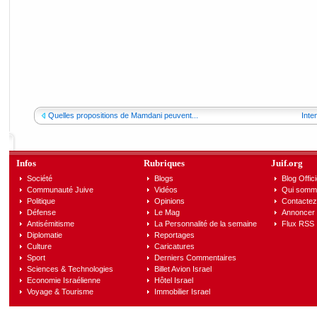
Quelles propositions de Mamdani peuvent...
Inten
Infos
Rubriques
Juif.org
Société
Blogs
Blog Offici
Communauté Juive
Vidéos
Qui somm
Politique
Opinions
Contactez
Défense
Le Mag
Annoncer s
Antisémitisme
La Personnalité de la semaine
Flux RSS
Diplomatie
Reportages
Culture
Caricatures
Sport
Derniers Commentaires
Sciences & Technologies
Billet Avion Israel
Economie Israélienne
Hôtel Israel
Voyage & Tourisme
Immobilier Israel