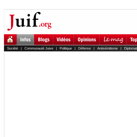
Société
|
Communauté Juive
|
Politique
|
Défense
|
Antisémitisme
|
Diplomat